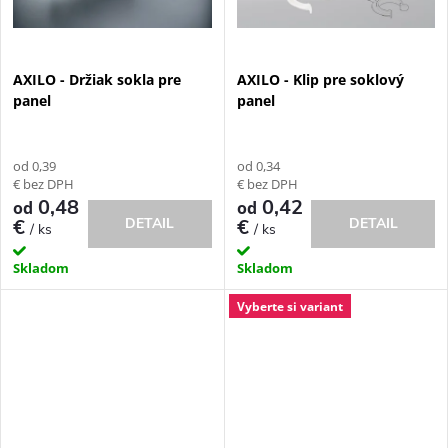
AXILO - Držiak sokla pre
AXILO - Klip pre soklový
panel
panel
od 0,39
od 0,34
€ bez DPH
€ bez DPH
0,48
0,42
od
od
€
DETAIL
€
DETAIL
/ ks
/ ks
Skladom
Skladom
Vyberte si variant