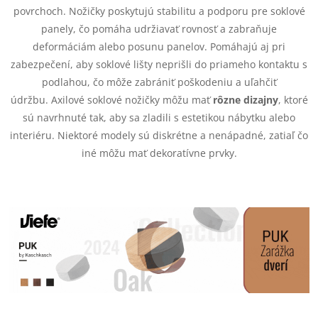
e
povrchoch. Nožičky poskytujú stabilitu a podporu pre soklové
p
panely, čo pomáha udržiavať rovnosť a zabraňuje
deformáciám alebo posunu panelov. Pomáhajú aj pri
r
zabezpečení, aby soklové lišty neprišli do priameho kontaktu s
v
podlahou, čo môže zabrániť poškodeniu a uľahčiť
údržbu. Axilové soklové nožičky môžu mať
rôzne dizajny
, ktoré
k
sú navrhnuté tak, aby sa zladili s estetikou nábytku alebo
y
interiéru. Niektoré modely sú diskrétne a nenápadné, zatiaľ čo
iné môžu mať dekoratívne prvky.
v
ý
p
i
s
u