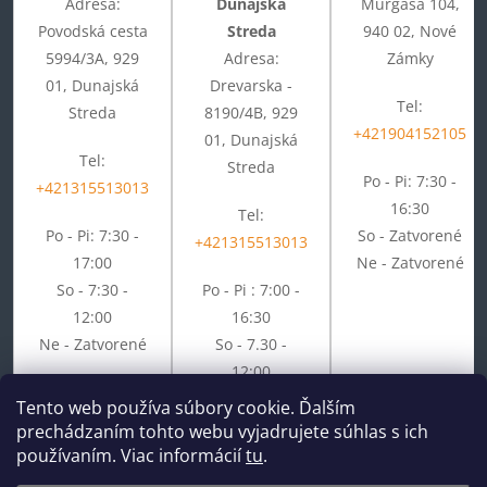
Adresa:
Dunajská
Murgaša 104,
Povodská cesta
Streda
940 02, Nové
5994/3A, 929
Adresa:
Zámky
01, Dunajská
Drevarska -
Tel:
Streda
8190/4B, 929
+421904152105
01, Dunajská
Tel:
Streda
Po - Pi: 7:30 -
+421315513013
16:30
Tel:
Po - Pi: 7:30 -
So - Zatvorené
+421315513013
17:00
Ne - Zatvorené
So - 7:30 -
Po - Pi : 7:00 -
12:00
16:30
Ne - Zatvorené
So - 7.30 -
12:00
Ne - Zatvorené
Tento web používa súbory cookie. Ďalším
prechádzaním tohto webu vyjadrujete súhlas s ich
používaním. Viac informácií
tu
.