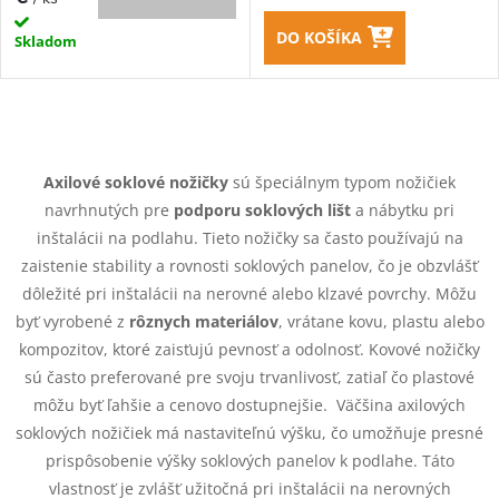
DO KOŠÍKA
Skladom
O
v
Axilové soklové nožičky
sú špeciálnym typom nožičiek
navrhnutých pre
podporu soklových lišt
a nábytku pri
l
inštalácii na podlahu. Tieto nožičky sa často používajú na
á
zaistenie stability a rovnosti soklových panelov, čo je obzvlášť
dôležité pri inštalácii na nerovné alebo klzavé povrchy. Môžu
d
byť vyrobené z
rôznych materiálov
, vrátane kovu, plastu alebo
kompozitov, ktoré zaisťujú pevnosť a odolnosť. Kovové nožičky
a
sú často preferované pre svoju trvanlivosť, zatiaľ čo plastové
c
môžu byť ľahšie a cenovo dostupnejšie. Väčšina axilových
soklových nožičiek má nastaviteľnú výšku, čo umožňuje presné
i
prispôsobenie výšky soklových panelov k podlahe. Táto
vlastnosť je zvlášť užitočná pri inštalácii na nerovných