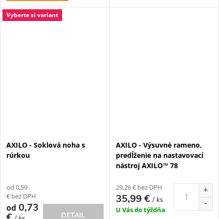
Vyberte si variant
AXILO - Soklová noha s
AXILO - Výsuvné rameno,
rúrkou
predĺženie na nastavovací
nástroj AXILO™ 78
od 0,59
29,26 € bez DPH
€ bez DPH
35,99 €
/ ks
0,73
od
U Vás do týždňa
€
DETAIL
/ ks