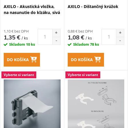
p
AXILO - Akustická vložka,
AXILO - Dištančný krúžok
p
na nasunutie do klzáku, sivá
r
r
o
1,10 € bez DPH
0,88 € bez DPH
o
1,35 €
1,08 €
/ ks
/ ks
d
Skladom
10 ks
Skladom
78 ks
d
u
DO KOŠÍKA
DO KOŠÍKA
u
k
Vyberte si variant
Vyberte si variant
k
t
t
o
o
v
v