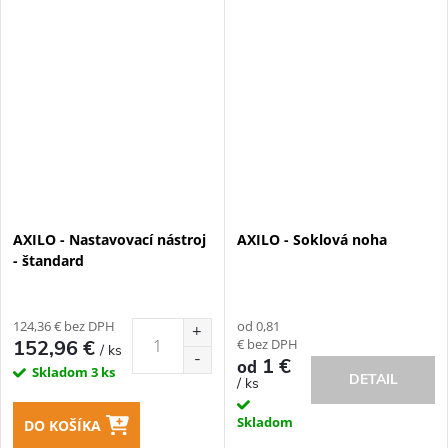
AXILO - Nastavovací nástroj
AXILO - Soklová noha
- štandard
124,36 € bez DPH
od 0,81
€ bez DPH
152,96 €
/ ks
1 €
od
Skladom
3 ks
DETAIL
/ ks
Skladom
DO KOŠÍKA