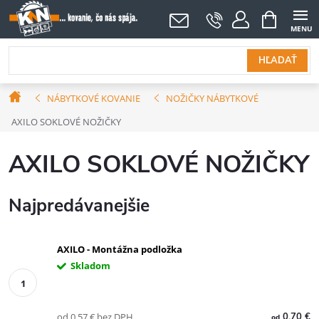
Prejsť
NÁKUPNÝ
KOŠÍK
na
obsah
HĽADAŤ
Domov
NÁBYTKOVÉ KOVANIE
NOŽIČKY NÁBYTKOVÉ
AXILO SOKLOVÉ NOŽIČKY
AXILO SOKLOVÉ NOŽIČKY
Najpredávanejšie
AXILO - Montážna podložka
Skladom
od 0,57 € bez DPH
0,70 €
od