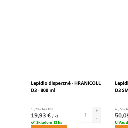
Lepidlo disperzné - HRANICOLL
Lepid
D3 - 800 ml
D3 SM
16,20 € bez DPH
40,72 € 
19,93 €
50,0
/ ks
Skladom
13 ks
U Vás 