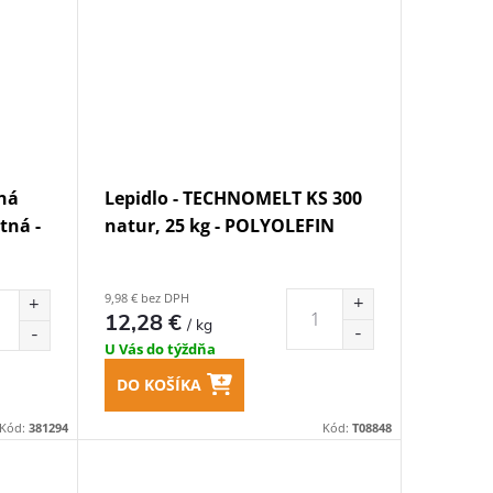
ná
Lepidlo - TECHNOMELT KS 300
tná -
natur, 25 kg - POLYOLEFIN
9,98 € bez DPH
12,28 €
/ kg
U Vás do týždňa
DO KOŠÍKA
Kód:
381294
Kód:
T08848