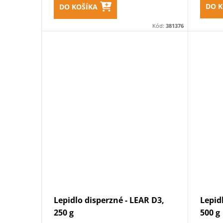
DO K
DO KOŠÍKA
Kód:
381376
Lepidlo disperzné - LEAR D3,
Lepid
250 g
500 g