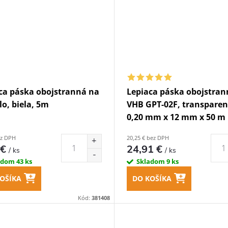
ca páska obojstranná na
Lepiaca páska obojstran
lo, biela, 5m
VHB GPT-02F, transparen
0,20 mm x 12 mm x 50 m
ez DPH
20,25 € bez DPH
 €
24,91 €
/ ks
/ ks
adom
43 ks
Skladom
9 ks
OŠÍKA
DO KOŠÍKA
Kód:
381408