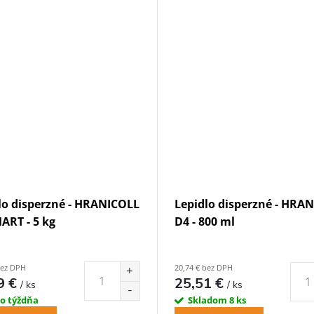
lo disperzné - HRANICOLL
Lepidlo disperzné - HRA
ART - 5 kg
D4 - 800 ml
bez DPH
20,74 € bez DPH
9 €
25,51 €
/ ks
/ ks
do týždňa
Skladom
8 ks