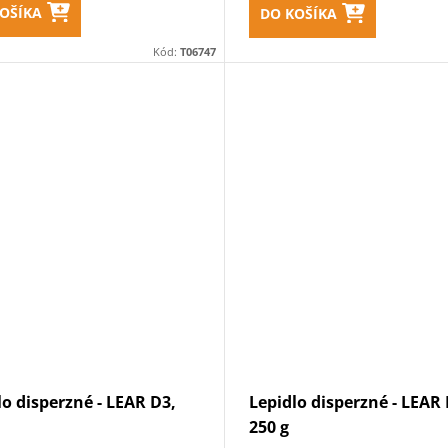
OŠÍKA
DO KOŠÍKA
Kód:
T06747
lo disperzné - LEAR D3,
Lepidlo disperzné - LEAR 
250 g