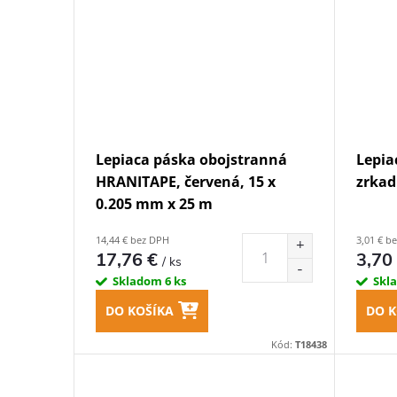
Lepiaca páska obojstranná
Lepia
HRANITAPE, červená, 15 x
zrkad
0.205 mm x 25 m
14,44 € bez DPH
3,01 € b
17,76 €
3,70
/ ks
Skladom
6 ks
Skl
DO KOŠÍKA
DO K
Kód:
T18438