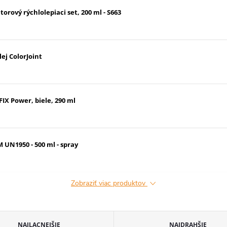
torový rýchlolepiaci set, 200 ml - S663
ej ColorJoint
X Power, biele, 290 ml
 UN1950 - 500 ml - spray
Zobraziť viac produktov
NAJLACNEJŠIE
NAJDRAHŠIE