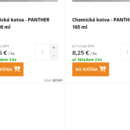
cká kotva - PANTHER
Chemická kotva - PANTH
00 ml
165 ml
ez DPH
6,71 € bez DPH
5 €
8,25 €
/ ks
/ ks
adom
3 ks
Skladom
2 ks
OŠÍKA
DO KOŠÍKA
Kód:
381341