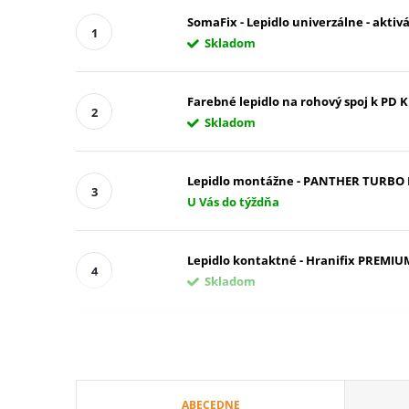
SomaFix - Lepidlo univerzálne - aktivá
Skladom
Farebné lepidlo na rohový spoj k PD Kl
Skladom
Lepidlo montážne - PANTHER TURBO FI
U Vás do týždňa
Lepidlo kontaktné - Hranifix PREMIUM
Skladom
R
ABECEDNE