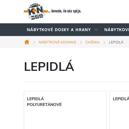
Prejsť
na
obsah
NÁBYTKOVÉ DOSKY A HRANY
NÁBYTKOV
NÁBYTKOVÉ KOVANIE
CHÉMIA
LEPIDLÁ
Domov
LEPIDLÁ
LEPIDLÁ
LEPIDL
POLYURETÁNOVÉ