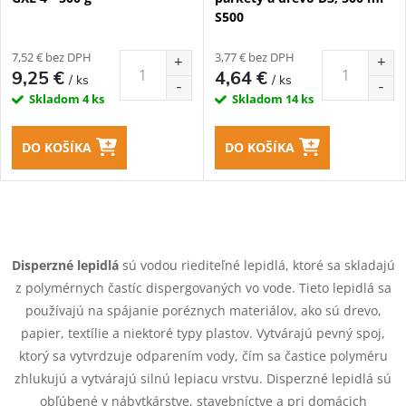
S500
7,52 € bez DPH
3,77 € bez DPH
9,25 €
4,64 €
/ ks
/ ks
Skladom
4 ks
Skladom
14 ks
DO KOŠÍKA
DO KOŠÍKA
O
v
Disperzné lepidlá
sú vodou riediteľné lepidlá, ktoré sa skladajú
z polymérnych častíc dispergovaných vo vode. Tieto lepidlá sa
l
používajú na spájanie poréznych materiálov, ako sú drevo,
á
papier, textílie a niektoré typy plastov. Vytvárajú pevný spoj,
ktorý sa vytvrdzuje odparením vody, čím sa častice polyméru
d
zhlukujú a vytvárajú silnú lepiacu vrstvu. Disperzné lepidlá sú
obľúbené v nábytkárstve, stavebníctve a pri domácich