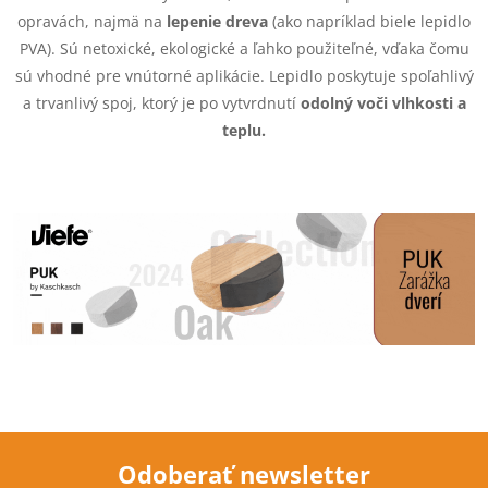
a
opravách, najmä na
lepenie dreva
(ako napríklad biele lepidlo
c
PVA). Sú netoxické, ekologické a ľahko použiteľné, vďaka čomu
sú vhodné pre vnútorné aplikácie. Lepidlo poskytuje spoľahlivý
i
a trvanlivý spoj, ktorý je po vytvrdnutí
odolný voči vlhkosti a
e
teplu.
p
r
v
k
y
v
ý
Odoberať newsletter