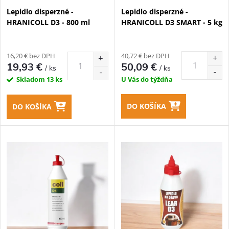
p
Lepidlo disperzné -
Lepidlo disperzné -
p
HRANICOLL D3 - 800 ml
HRANICOLL D3 SMART - 5 kg
r
r
o
16,20 € bez DPH
40,72 € bez DPH
o
19,93 €
50,09 €
/ ks
/ ks
d
Skladom
13 ks
U Vás do týždňa
d
u
DO KOŠÍKA
DO KOŠÍKA
u
k
k
t
t
o
o
v
v