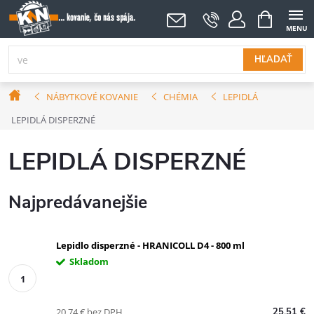
Prejsť
NÁKUPNÝ
KOŠÍK
na
obsah
HĽADAŤ
Domov
NÁBYTKOVÉ KOVANIE
CHÉMIA
LEPIDLÁ
LEPIDLÁ DISPERZNÉ
LEPIDLÁ DISPERZNÉ
Najpredávanejšie
Lepidlo disperzné - HRANICOLL D4 - 800 ml
Skladom
20,74 € bez DPH
25,51 €