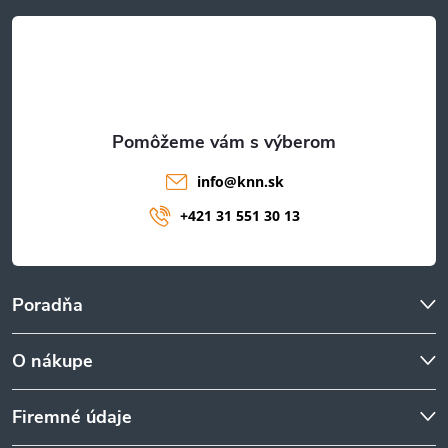
t
i
e
info
@
knn.sk
+421 31 551 30 13
Poradňa
O nákupe
Firemné údaje