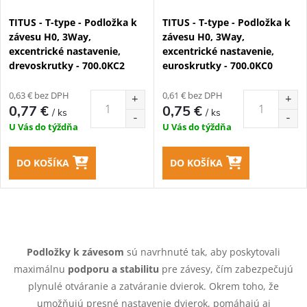
TITUS - T-type - Podložka k
TITUS - T-type - Podložka k
závesu H0, 3Way,
závesu H0, 3Way,
excentrické nastavenie,
excentrické nastavenie,
drevoskrutky - 700.0KC2
euroskrutky - 700.0KC0
0,63 € bez DPH
0,61 € bez DPH
0,77 €
0,75 €
/ ks
/ ks
U Vás do týždňa
U Vás do týždňa
DO KOŠÍKA
DO KOŠÍKA
O
v
Podložky k závesom
sú navrhnuté tak, aby poskytovali
maximálnu
podporu a stabilitu
pre závesy, čím zabezpečujú
l
plynulé otváranie a zatváranie dvierok. Okrem toho, že
umožňujú presné nastavenie dvierok, pomáhajú aj