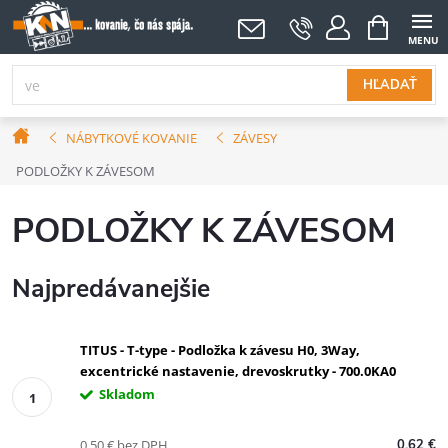
Prejsť
NÁKUPNÝ
KOŠÍK
na
obsah
HĽADAŤ
Domov
NÁBYTKOVÉ KOVANIE
ZÁVESY
PODLOŽKY K ZÁVESOM
PODLOŽKY K ZÁVESOM
Najpredávanejšie
TITUS - T-type - Podložka k závesu H0, 3Way,
excentrické nastavenie, drevoskrutky - 700.0KA0
Skladom
0,50 € bez DPH
0,62 €