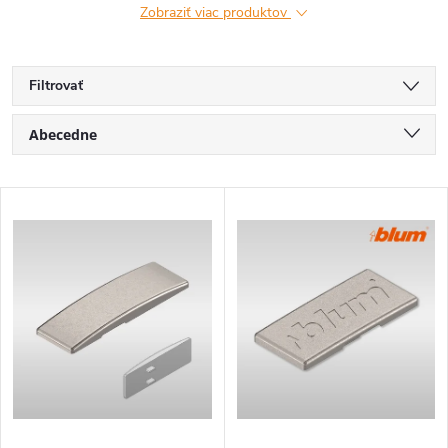
Zobraziť viac produktov
Filtrovať
R
Abecedne
a
Najlacnejšie
V
Najdrahšie
d
ý
Najpredávanejšie
e
p
n
i
i
s
e