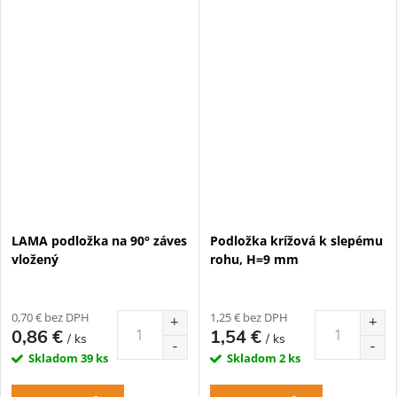
LAMA podložka na 90° záves
Podložka krížová k slepému
vložený
rohu, H=9 mm
0,70 € bez DPH
1,25 € bez DPH
0,86 €
1,54 €
/ ks
/ ks
Skladom
39 ks
Skladom
2 ks