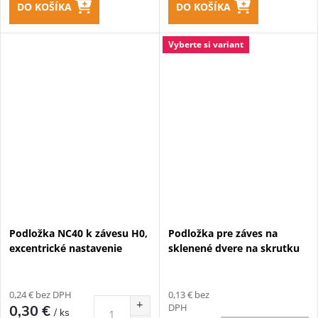
DO KOŠÍKA
DO KOŠÍKA
Vyberte si variant
Podložka NC40 k závesu H0,
Podložka pre záves na
excentrické nastavenie
sklenené dvere na skrutku
0,24 € bez DPH
0,13 € bez
DPH
0,30 €
/ ks