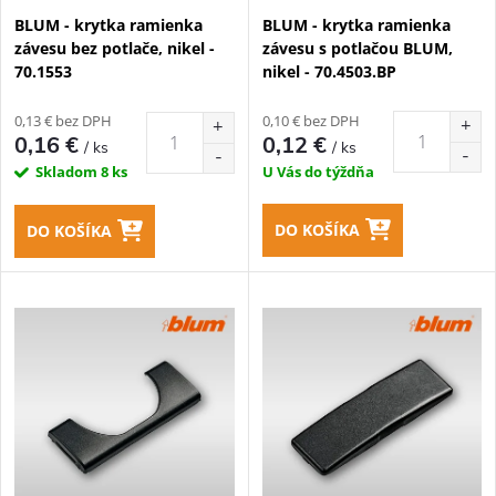
p
BLUM - krytka ramienka
BLUM - krytka ramienka
p
závesu bez potlače, nikel -
závesu s potlačou BLUM,
r
70.1553
nikel - 70.4503.BP
r
o
0,13 € bez DPH
0,10 € bez DPH
o
0,16 €
0,12 €
/ ks
/ ks
d
Skladom
8 ks
U Vás do týždňa
d
u
DO KOŠÍKA
DO KOŠÍKA
u
k
k
t
t
o
o
v
v