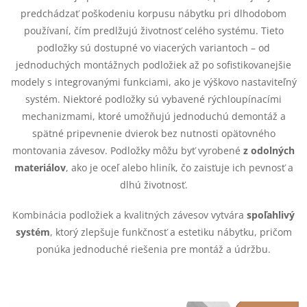
á
predchádzať poškodeniu korpusu nábytku pri dlhodobom
d
používaní, čím predlžujú životnosť celého systému. Tieto
podložky sú dostupné vo viacerých variantoch – od
a
jednoduchých montážnych podložiek až po sofistikovanejšie
c
modely s integrovanými funkciami, ako je výškovo nastaviteľný
systém. Niektoré podložky sú vybavené rýchloupínacími
i
mechanizmami, ktoré umožňujú jednoduchú demontáž a
e
spätné pripevnenie dvierok bez nutnosti opätovného
montovania závesov. Podložky môžu byť vyrobené
z odolných
p
materiálov
, ako je oceľ alebo hliník, čo zaisťuje ich pevnosť a
dlhú životnosť.
r
Kombinácia podložiek a kvalitných závesov vytvára
spoľahlivý
v
systém
, ktorý zlepšuje funkčnosť a estetiku nábytku, pričom
k
ponúka jednoduché riešenia pre montáž a údržbu.
y
v