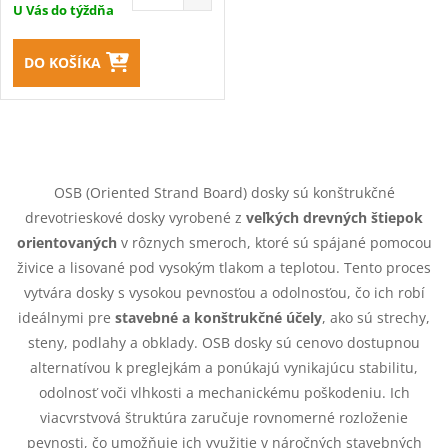
U Vás do týždňa
DO KOŠÍKA
O
v
OSB (Oriented Strand Board) dosky sú konštrukčné
drevotrieskové dosky vyrobené z
veľkých drevných štiepok
l
orientovaných
v rôznych smeroch, ktoré sú spájané pomocou
á
živice a lisované pod vysokým tlakom a teplotou. Tento proces
vytvára dosky s vysokou pevnosťou a odolnosťou, čo ich robí
d
ideálnymi pre
stavebné a konštrukčné účely
, ako sú strechy,
steny, podlahy a obklady. OSB dosky sú cenovo dostupnou
a
alternatívou k preglejkám a ponúkajú vynikajúcu stabilitu,
c
odolnosť voči vlhkosti a mechanickému poškodeniu. Ich
viacvrstvová štruktúra zaručuje rovnomerné rozloženie
i
pevnosti, čo umožňuje ich využitie v náročných stavebných