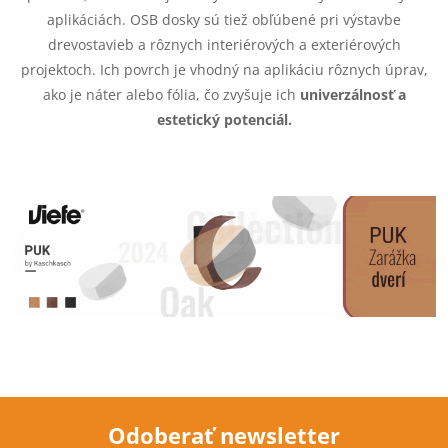
e
aplikáciách. OSB dosky sú tiež obľúbené pri výstavbe
drevostavieb a rôznych interiérových a exteriérových
p
projektoch. Ich povrch je vhodný na aplikáciu rôznych úprav,
ako je náter alebo fólia, čo zvyšuje ich
univerzálnosť a
r
estetický potenciál.
v
k
y
v
ý
p
i
s
Odoberať newsletter