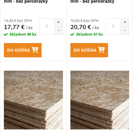
mm - bez perodrážky
mm - bez perodrážky
r
r
o
14,45 € bez DPH
16,83 € bez DPH
o
17,77 €
20,70 €
/ ks
/ ks
d
Skladom
90 ks
Skladom
81 ks
d
u
DO KOŠÍKA
DO KOŠÍKA
u
k
k
t
t
o
o
v
v