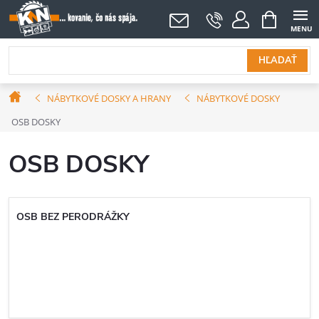
Prejsť
NÁKUPNÝ
KOŠÍK
na
obsah
HĽADAŤ
Domov
NÁBYTKOVÉ DOSKY A HRANY
NÁBYTKOVÉ DOSKY
OSB DOSKY
OSB DOSKY
OSB BEZ PERODRÁŽKY