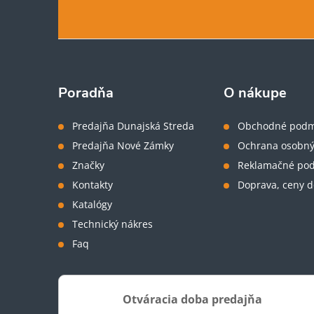
á
p
ä
Poradňa
O nákupe
t
Predajňa Dunajská Streda
Obchodné podm
Predajňa Nové Zámky
Ochrana osobný
i
Značky
Reklamačné po
Kontakty
Doprava, ceny d
e
Katalógy
Technický nákres
Faq
Otváracia doba predajňa