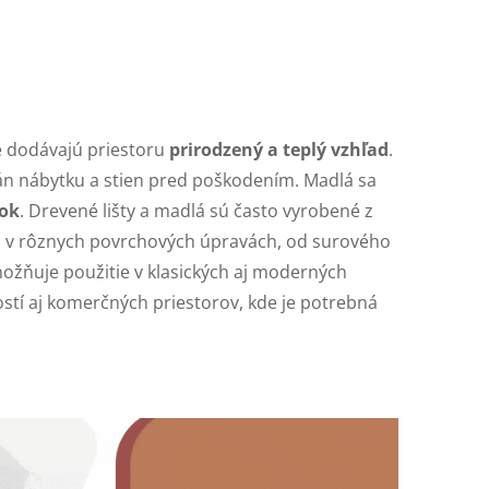
ré dodávajú priestoru
prirodzený a teplý vzhľad
.
rán nábytku a stien pred poškodením. Madlá sa
nok
. Drevené lišty a madlá sú často vyrobené z
 sú v rôznych povrchových úpravách, od surového
možňuje použitie v klasických aj moderných
stí aj komerčných priestorov, kde je potrebná