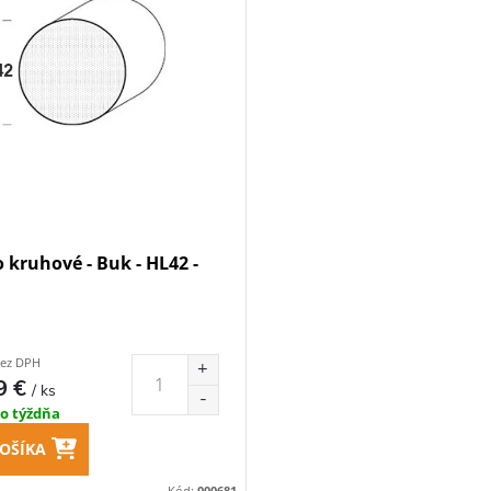
 kruhové - Buk - HL42 -
bez DPH
9 €
/ ks
do týždňa
OŠÍKA
Kód:
000681