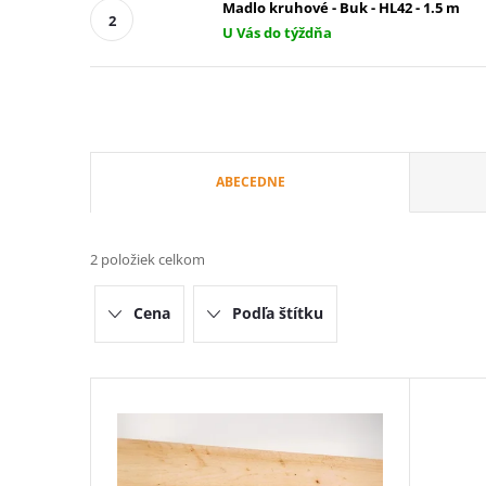
Madlo kruhové - Buk - HL42 - 1.5 m
U Vás do týždňa
R
ABECEDNE
a
2
položiek celkom
d
Cena
Podľa štítku
e
n
V
i
ý