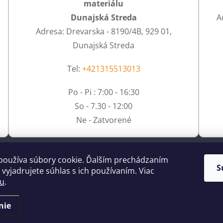
materiálu
Dunajská Streda
A
Adresa: Drevarska - 8190/4B, 929 01,
Dunajská Streda
Tel:
+421315513013
Po - Pi : 7:00 - 16:30
So - 7.30 - 12:00
Ne - Zatvorené
používa súbory cookie. Ďalším prechádzaním
S
vyjadrujete súhlas s ich používaním. Viac
tu
.
nie