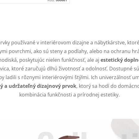
prvky používané v interiérovom dizajne a nábytkárstve, kto
nymi povrchmi, ako sú steny a podlahy, alebo na ochranu h
hodiská, poskytujúc nielen funkčnosť, ale aj
estetický dopl
orovica, ktoré zaručujú dlhú životnosť a odolnosť. Dostupné
y ladili s rôznymi interiérovými štýlmi. Ich univerzálnosť u
ý a udržateľný dizajnový prvok
, ktorý sa hodí do domácno
kombinácia funkčnosti a prírodnej estetiky.