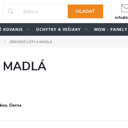
HĽADAŤ
info@k
É KOVANIE
ÚCHYTKY A VEŠIAKY
WOW - PANELY
T
DREVENÉ LIŠTY A MADLÁ
A MADLÁ
žkou, Čierna