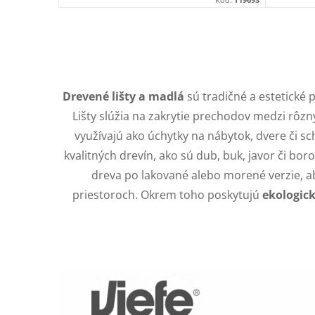
v
t
o
O
v
v
Drevené lišty a madlá
sú tradičné a estetické 
l
Lišty slúžia na zakrytie prechodov medzi rôz
využívajú ako úchytky na nábytok, dvere či sc
á
kvalitných drevín, ako sú dub, buk, javor či b
d
dreva po lakované alebo morené verzie, ab
a
priestoroch. Okrem toho poskytujú
ekologick
c
i
e
p