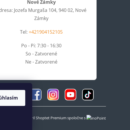
Nové Zámky
dresa: Jozefa Murgaša 104, 940 02, Nové
Zámky
Tel:
+421904152105
Po - Pi: 7:30 - 16:30
So - Zatvorené
Ne - Zatvorené
úhlasím
Vytvoril Shoptet Premium
spoločne s