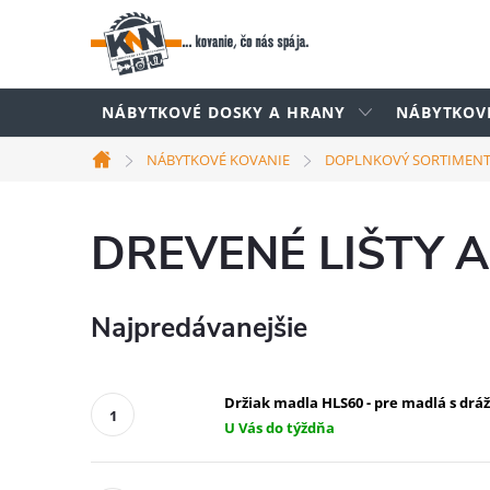
Prejsť
na
obsah
NÁBYTKOVÉ DOSKY A HRANY
NÁBYTKOV
NÁBYTKOVÉ KOVANIE
DOPLNKOVÝ SORTIMEN
Domov
DREVENÉ LIŠTY 
Najpredávanejšie
Držiak madla HLS60 - pre madlá s drá
U Vás do týždňa