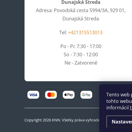
Dunajská Streda
Adresa: Povodská cesta 5994/3A, 929 01,
Dunajská Streda
Tel:
+421315513013
Po - Pi: 7:30 - 17:00
So - 7:30 - 12:00
Ne - Zatvorené
Tento web 
tohto webu 
informácií
Copyright 2026
KNN
. Všetky práva vyhradené.
Nastave