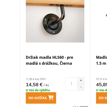
e
p
p
i
r
s
o
p
d
r
Držiak madla HLS60 - pre
Madlo
u
o
madlá s drážkou, Čierna
1.5 m
k
d
11,85 € bez DPH
37,31 € 
t
14,58 €
45,8
/ ks
u
U Vás do týždňa
U Vás 
o
k
DO KOŠÍKA
DO K
Kód:
T19693