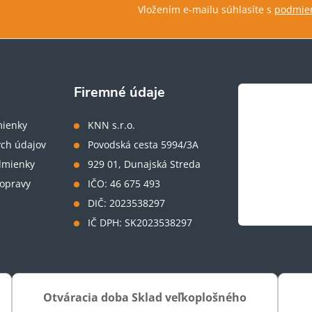
Vložením e-mailu súhlasíte s
podmien
Firemné údaje
ienky
KNN s.r.o.
ch údajov
Povodská cesta 5994/3A
dmienky
929 01, Dunajská Streda
opravy
IČO: 46 675 493
DIČ: 2023538297
IČ DPH: SK2023538297
Otváracia doba Sklad veľkoplošného