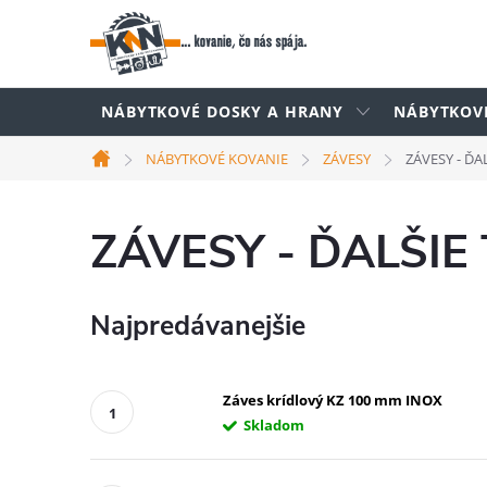
Prejsť
na
obsah
NÁBYTKOVÉ DOSKY A HRANY
NÁBYTKOV
NÁBYTKOVÉ KOVANIE
ZÁVESY
ZÁVESY - ĎA
Domov
ZÁVESY - ĎALŠIE
Najpredávanejšie
Záves krídlový KZ 100 mm INOX
Skladom