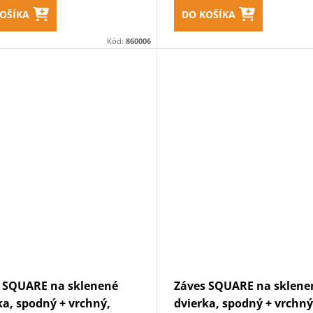
OŠÍKA
DO KOŠÍKA
Kód:
860006
 SQUARE na sklenené
Záves SQUARE na sklene
ka, spodný + vrchný,
dvierka, spodný + vrchný