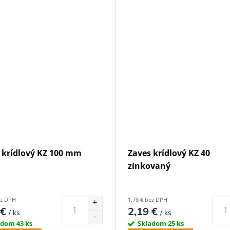
 krídlový KZ 100 mm
Zaves krídlový KZ 40
zinkovaný
ez DPH
1,78 € bez DPH
 €
2,19 €
/ ks
/ ks
adom
43 ks
Skladom
25 ks