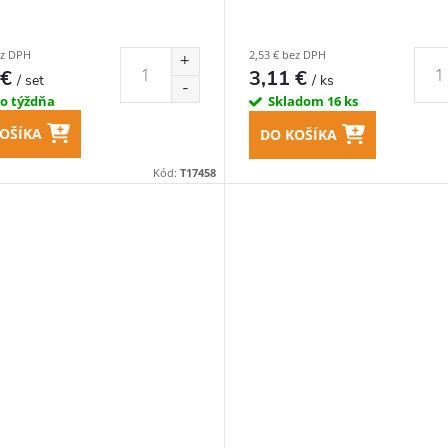
ez DPH
2,53 € bez DPH
 €
3,11 €
/ set
/ ks
do týždňa
Skladom
16 ks
OŠÍKA
DO KOŠÍKA
Kód:
T17458