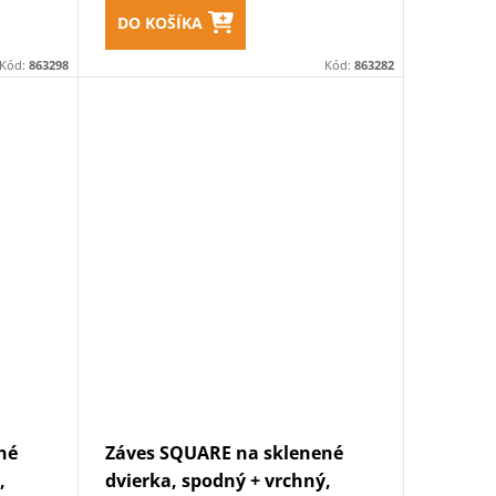
DO KOŠÍKA
Kód:
863298
Kód:
863282
né
Záves SQUARE na sklenené
,
dvierka, spodný + vrchný,