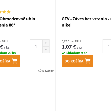
 Obmedzovač uhla
GTV - Záves bez vrtania -
enia 86°
nikel
ez DPH
0,87 € bez DPH
 €
1,07 €
/ ks
/ pr
adom
20 ks
Skladom
9 pr
OŠÍKA
DO KOŠÍKA
Kód:
T23680