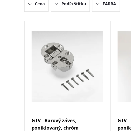
Cena
Podľa štítku
FARBA
e
n
V
i
ý
e
p
p
i
r
s
o
p
d
r
GTV - Barový záves,
GTV -
u
o
poniklovaný, chróm
ponik