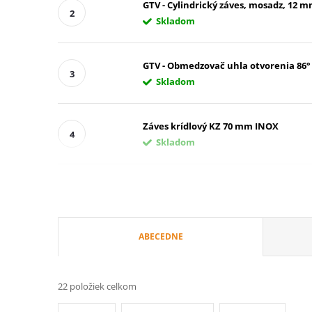
GTV - Cylindrický záves, mosadz, 12 
Skladom
GTV - Obmedzovač uhla otvorenia 86°
Skladom
Záves krídlový KZ 70 mm INOX
Skladom
R
ABECEDNE
a
22
položiek celkom
d