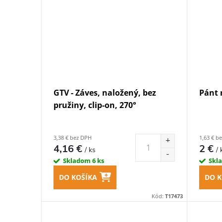
GTV - Záves, naložený, bez
Pánt 
pružiny, clip-on, 270°
3,38 € bez DPH
1,63 € b
4,16 €
2 €
/ ks
/ 
Skladom
6 ks
Skl
DO KOŠÍKA
DO K
Kód:
T17473