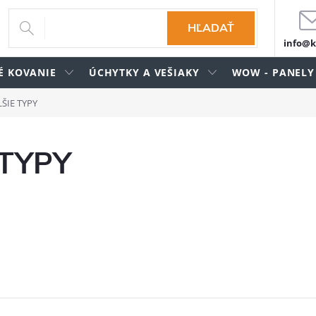
HĽADAŤ
info@k
É KOVANIE
ÚCHYTKY A VEŠIAKY
WOW - PANELY
LŠIE TYPY
 TYPY