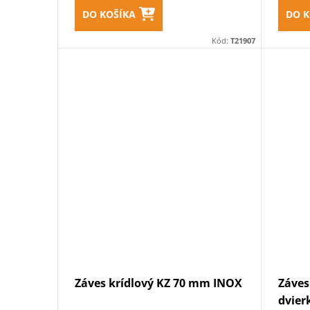
DO KOŠÍKA
DO K
Kód:
T21907
Záves krídlový KZ 70 mm INOX
Záves
dvier