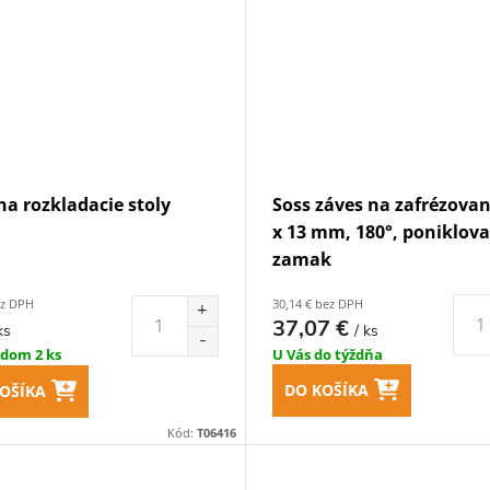
na rozkladacie stoly
Soss záves na zafrézovan
x 13 mm, 180°, poniklov
zamak
ez DPH
30,14 € bez DPH
37,07 €
ks
/ ks
adom
2 ks
U Vás do týždňa
DO KOŠÍKA
OŠÍKA
Kód:
T06416