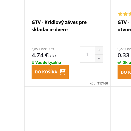
GTV - Krídlový záves pre
GTV -
skladacie dvere
otvor
3,85 € bez DPH
0,27 € b
4,74 €
0,33
/ ks
U Vás do týždňa
Skl
DO KOŠÍKA
DO K
Kód:
T17460