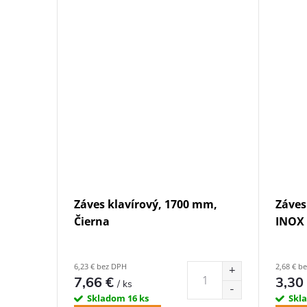
Záves klavírový, 1700 mm,
Záves
Čierna
INOX
6,23 € bez DPH
2,68 € b
7,66 €
3,30
/ ks
Skladom
16 ks
Skl