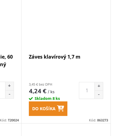
ie, 60
Záves klavírový 1,7 m
aný
3,45 € bez DPH
4,24 €
/ ks
Skladom
8 ks
DO KOŠÍKA
Kód:
T20024
Kód:
863273