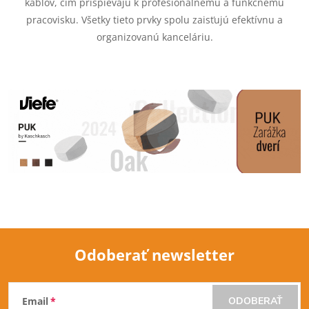
r
káblov, čím prispievajú k profesionálnemu a funkčnému
pracovisku. Všetky tieto prvky spolu zaisťujú efektívnu a
v
organizovanú kanceláriu.
k
y
v
ý
p
i
s
u
Odoberať newsletter
Z
Email
ODOBERAŤ