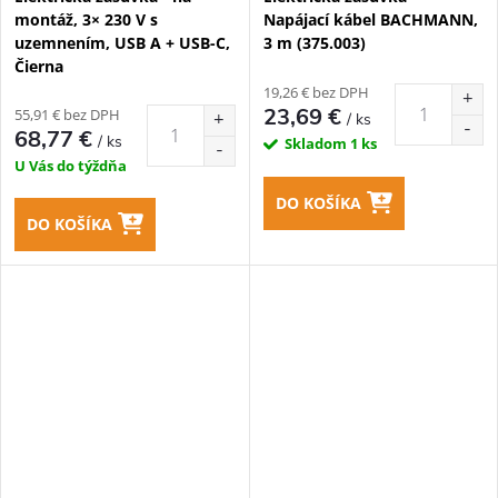
montáž, 3× 230 V s
Napájací kábel BACHMANN,
uzemnením, USB A + USB-C,
3 m (375.003)
Čierna
19,26 € bez DPH
23,69 €
55,91 € bez DPH
/ ks
68,77 €
/ ks
Skladom
1 ks
U Vás do týždňa
DO KOŠÍKA
DO KOŠÍKA