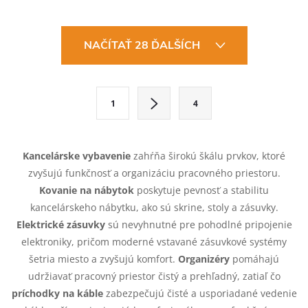
O
NAČÍTAŤ 28 ĎALŠÍCH
v
l
S
1
4
t
á
r
d
á
Kancelárske vybavenie
zahŕňa širokú škálu prvkov, ktoré
a
n
zvyšujú funkčnosť a organizáciu pracovného priestoru.
k
Kovanie na nábytok
poskytuje pevnosť a stabilitu
c
o
kancelárskeho nábytku, ako sú skrine, stoly a zásuvky.
i
Elektrické zásuvky
sú nevyhnutné pre pohodlné pripojenie
v
elektroniky, pričom moderné vstavané zásuvkové systémy
a
e
šetria miesto a zvyšujú komfort.
Organizéry
pomáhajú
n
udržiavať pracovný priestor čistý a prehľadný, zatiaľ čo
p
i
príchodky na káble
zabezpečujú čisté a usporiadané vedenie
e