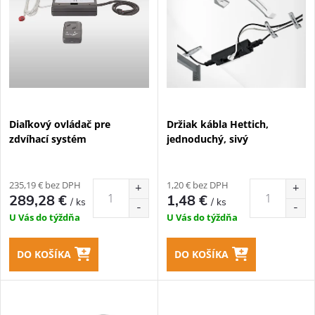
p
n
i
i
s
e
p
Diaľkový ovládač pre
Držiak kábla Hettich,
p
zdvíhací systém
jednoduchý, sivý
r
r
o
235,19 € bez DPH
1,20 € bez DPH
o
289,28 €
1,48 €
/ ks
/ ks
d
U Vás do týždňa
U Vás do týždňa
d
u
DO KOŠÍKA
DO KOŠÍKA
u
k
k