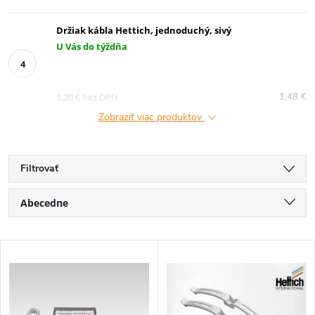
Držiak kábla Hettich, jednoduchý, sivý
U Vás do týždňa
1,20 € bez DPH
1,48 €
Zobraziť viac produktov
Filtrovať
R
Abecedne
a
Najlacnejšie
V
Najdrahšie
d
ý
Najpredávanejšie
e