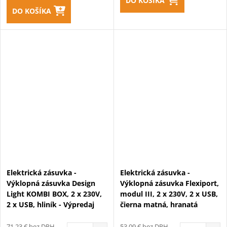
DO KOŠÍKA
DO KOŠÍKA
Elektrická zásuvka -
Elektrická zásuvka -
Výklopná zásuvka Design
Výklopná zásuvka Flexiport,
Light KOMBI BOX, 2 x 230V,
modul III, 2 x 230V, 2 x USB,
2 x USB, hliník - Výpredaj
čierna matná, hranatá
71,23 € bez DPH
53,09 € bez DPH