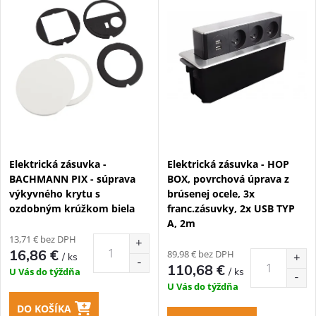
t
t
o
o
v
v
Elektrická zásuvka -
Elektrická zásuvka - HOP
BACHMANN PIX - súprava
BOX, povrchová úprava z
výkyvného krytu s
brúsenej ocele, 3x
ozdobným krúžkom biela
franc.zásuvky, 2x USB TYP
A, 2m
13,71 € bez DPH
16,86 €
89,98 € bez DPH
/ ks
110,68 €
/ ks
U Vás do týždňa
U Vás do týždňa
DO KOŠÍKA