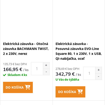
Elektrická zásuvka - Otočná
Elektrická zásuvka -
zásuvka BACHMANN TWIST,
Posuvná zásuvka EVO-Line
2 x 230V, nerez
Square 80, 1 x 230V, 1 x USB,
QI-nabíjačka, oceľ
135,73 € bez DPH
166,95 €
278,69 € bez DPH
/ ks
342,79 €
/ ks
Skladom
4 ks
U Vás do týždňa
DO KOŠÍKA
DO KOŠÍKA