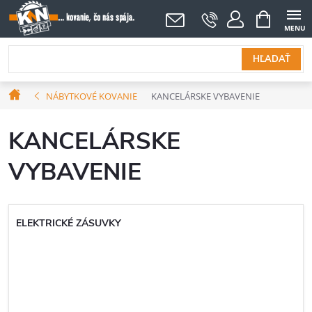
Prejsť
NÁKUPNÝ
KOŠÍK
na
obsah
HĽADAŤ
Domov
NÁBYTKOVÉ KOVANIE
KANCELÁRSKE VYBAVENIE
KANCELÁRSKE
VYBAVENIE
ELEKTRICKÉ ZÁSUVKY