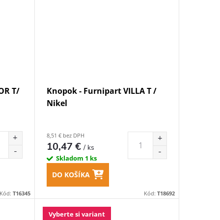
OR T/
Knopok - Furnipart VILLA T /
Nikel
8,51 € bez DPH
10,47 €
/ ks
Skladom
1 ks
DO KOŠÍKA
Kód:
T16345
Kód:
T18692
Vyberte si variant