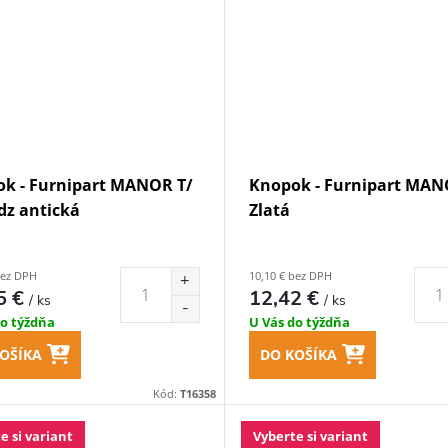
k - Furnipart MANOR T/
Knopok - Furnipart MAN
z antická
Zlatá
bez DPH
10,10 € bez DPH
5 €
12,42 €
/ ks
/ ks
do týždňa
U Vás do týždňa
OŠÍKA
DO KOŠÍKA
Kód:
T16358
e si variant
Vyberte si variant