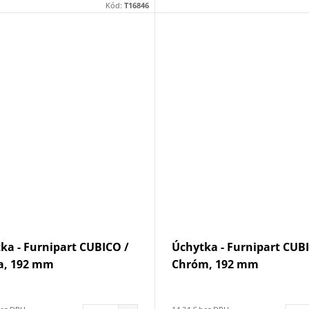
Kód:
T16846
ka - Furnipart CUBICO /
Úchytka - Furnipart CUB
a, 192 mm
Chróm, 192 mm