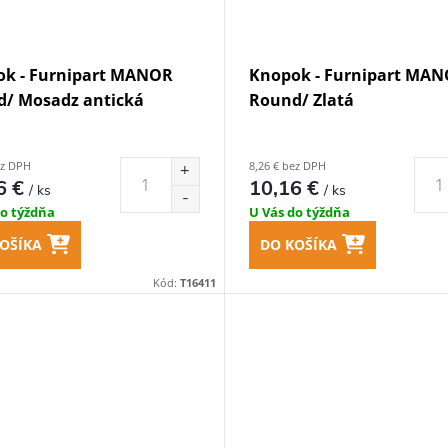
k - Furnipart MANOR
Knopok - Furnipart MA
/ Mosadz antická
Round/ Zlatá
ez DPH
8,26 € bez DPH
6 €
10,16 €
/ ks
/ ks
do týždňa
U Vás do týždňa
OŠÍKA
DO KOŠÍKA
Kód:
T16411