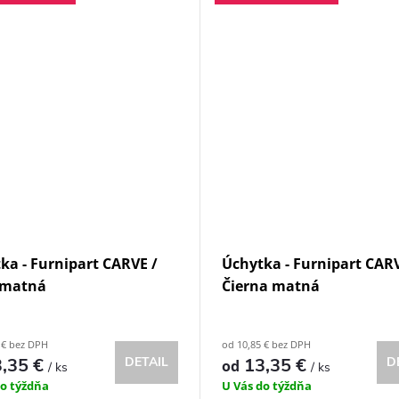
ka - Furnipart CARVE /
Úchytka - Furnipart CARV
 matná
Čierna matná
 € bez DPH
od 10,85 € bez DPH
,35 €
DETAIL
13,35 €
D
od
/ ks
/ ks
do týždňa
U Vás do týždňa