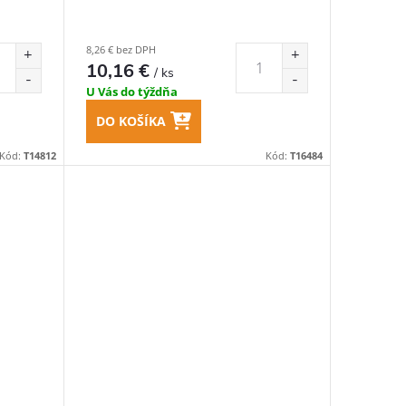
8,26 € bez DPH
10,16 €
/ ks
U Vás do týždňa
DO KOŠÍKA
Kód:
T14812
Kód:
T16484