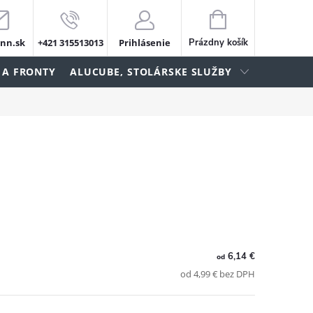
NÁKUPNÝ
KOŠÍK
nn.sk
+421 315513013
Prihlásenie
Prázdny košík
 A FRONTY
ALUCUBE, STOLÁRSKE SLUŽBY
6,14 €
od
od 4,99 € bez DPH