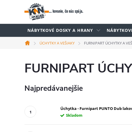
Prejsť
na
obsah
NÁBYTKOVÉ DOSKY A HRANY
NÁBYTKOV
ÚCHYTKY A VEŠIAKY
FURNIPART ÚCHYTKY A VEŠ
Domov
FURNIPART ÚCHY
Najpredávanejšie
Úchytka - Furnipart PUNTO Dub lako
Skladom