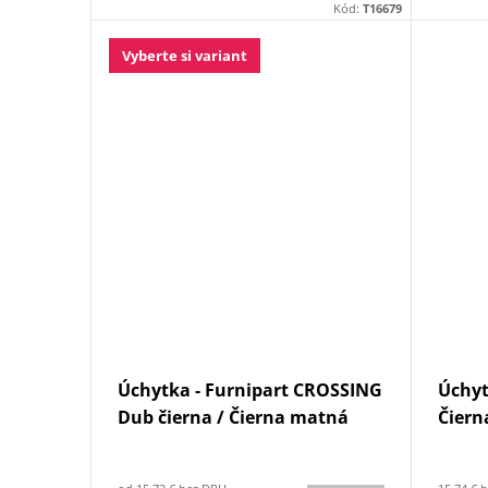
Kód:
T16679
Vyberte si variant
Úchytka - Furnipart CROSSING
Úchyt
Dub čierna / Čierna matná
Čiern