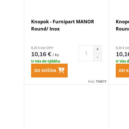
Knopok - Furnipart MANOR
Knopo
Round/ Inox
Round
8,26 € bez DPH
8,26 € b
10,16 €
10,1
/ ks
U Vás do týždňa
U Vás 
DO KOŠÍKA
DO K
Kód:
T16517