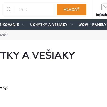
HĽADAŤ
info@k
É KOVANIE
ÚCHYTKY A VEŠIAKY
WOW - PANELY
IAKY
TKY A VEŠIAKY
vaný,