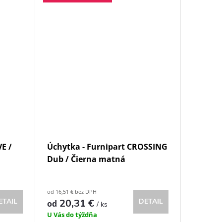
E /
Úchytka - Furnipart CROSSING
Dub / Čierna matná
od 16,51 € bez DPH
ETAIL
20,31 €
DETAIL
od
/ ks
U Vás do týždňa