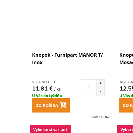
Knopok - Furnipart MANOR T/
Knopo
Inox
Mosad
9,60 € bez DPH
10,20 € 
11,81 €
12,5
/ ks
U Vás do týždňa
U Vás 
DO KOŠÍKA
DO K
Kód:
T16367
Vyberte si variant
Vybert