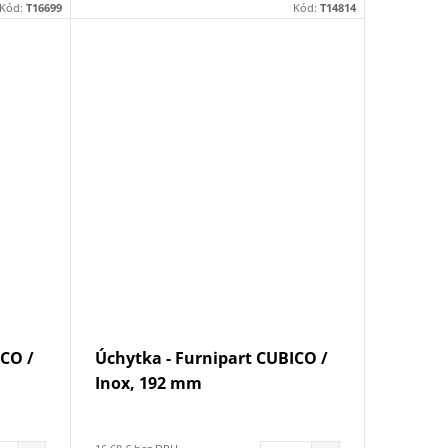
Kód:
T16699
Kód:
T14814
ICO /
Úchytka - Furnipart CUBICO /
Inox, 192 mm