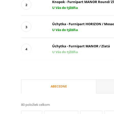
Knopok - Furnipart MANOR Round/ Z
U Vás do týždňa
Úchytka - Furnipart HORIZON / Mosa
U Vás do týždňa
Úchytka - Furnipart MANOR / Zlatá
U Vás do týždňa
R
ABECEDNE
a
80
položiek celkom
d