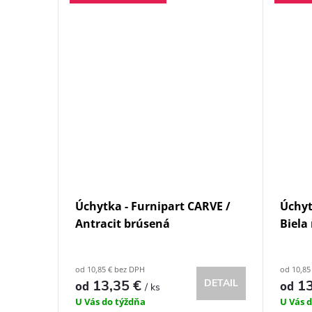
Úchytka - Furnipart CARVE /
Úchyt
Antracit brúsená
Biela
od 10,85 € bez DPH
od 10,85
13,35 €
DETAIL
13
od
od
/ ks
U Vás do týždňa
U Vás 