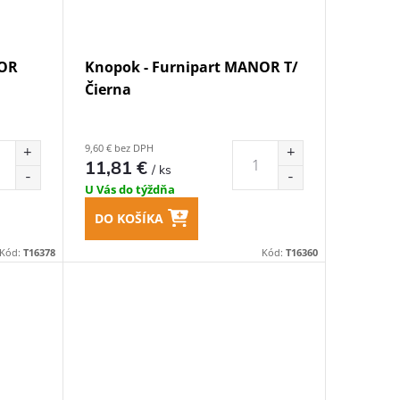
NOR
Knopok - Furnipart MANOR T/
Čierna
9,60 € bez DPH
11,81 €
/ ks
U Vás do týždňa
DO KOŠÍKA
Kód:
T16378
Kód:
T16360