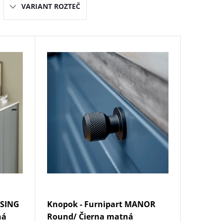
VARIANT ROZTEČ
SSING
Knopok - Furnipart MANOR
ná
Round/ Čierna matná