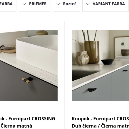
FARBA
PRIEMER
Rozteč
VARIANT FARBA
k - Furnipart CROSSING
Knopok - Furnipart CRO
 Čierna matná
Dub čierna / Čierna mat