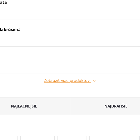
latá
dz brúsená
Zobraziť viac produktov
NAJLACNEJŠIE
NAJDRAHŠIE