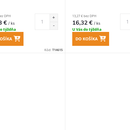
bez DPH
13,27 € bez DPH
3 €
16,32 €
/ ks
/ ks
do týždňa
U Vás do týždňa
OŠÍKA
DO KOŠÍKA
Kód:
T14615