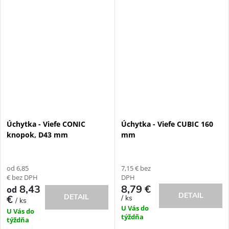
Úchytka - Viefe CONIC
Úchytka - Viefe CUBIC 160
knopok, D43 mm
mm
od 6,85
7,15 € bez
€ bez DPH
DPH
8,43
8,79 €
od
DETAIL
DETAIL
€
/ ks
/ ks
U Vás do
U Vás do
týždňa
týždňa