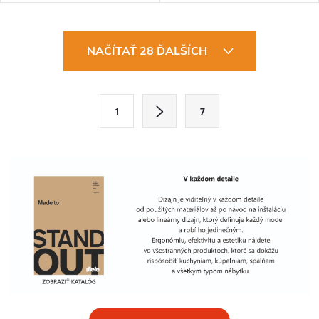
O
NAČÍTAŤ 28 ĎALŠÍCH
v
l
S
1
7
t
á
r
d
á
a
n
k
c
o
i
v
a
e
n
p
i