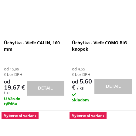
Úchytka - Viefe CALIN, 160
Úchytka - Viefe COMO BIG
mm
knopok
od 15,99
od 4,55
€ bez DPH
€ bez DPH
5,60
od
od
19,67 €
€
DETAIL
/ ks
DETAIL
/ ks
U Vás do
Skladom
týždňa
Vyberte si variant
Vyberte si variant