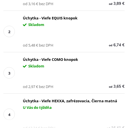
od 3,16 € bez DPH
3,89 €
od
Úchytka - Viefe EQUIS knopok
Skladom
od 5,48 € bez DPH
6,74 €
od
Úchytka - Viefe COMO knopok
Skladom
od 2,97 € bez DPH
3,65 €
od
Úchytka - Viefe HEXXA, zafrézovacia, Čierna matná
U Vás do týždňa