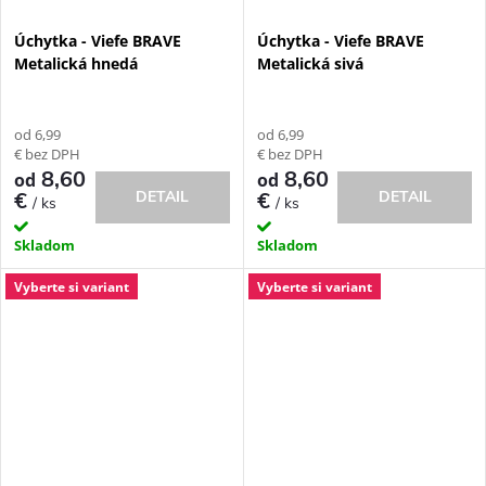
Úchytka - Viefe BRAVE
Úchytka - Viefe BRAVE
Metalická hnedá
Metalická sivá
od 6,99
od 6,99
€ bez DPH
€ bez DPH
8,60
8,60
od
od
€
DETAIL
€
DETAIL
/ ks
/ ks
Skladom
Skladom
Vyberte si variant
Vyberte si variant