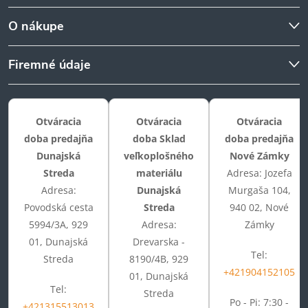
O nákupe
Firemné údaje
Otváracia
Otváracia
Otváracia
doba predajňa
doba Sklad
doba predajňa
Dunajská
veľkoplošného
Nové Zámky
Streda
materiálu
Adresa: Jozefa
Adresa:
Dunajská
Murgaša 104,
Povodská cesta
Streda
940 02, Nové
5994/3A, 929
Adresa:
Zámky
01, Dunajská
Drevarska -
Tel:
Streda
8190/4B, 929
+421904152105
01, Dunajská
Tel:
Streda
Po - Pi: 7:30 -
+421315513013