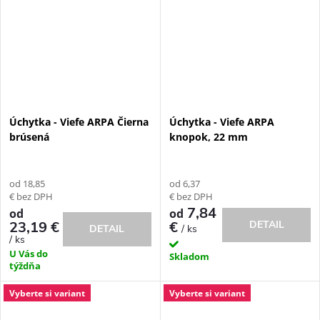
Úchytka - Viefe ARPA Čierna
Úchytka - Viefe ARPA
brúsená
knopok, 22 mm
od 18,85
od 6,37
€ bez DPH
€ bez DPH
7,84
od
od
23,19 €
€
DETAIL
/ ks
DETAIL
/ ks
U Vás do
Skladom
týždňa
Vyberte si variant
Vyberte si variant