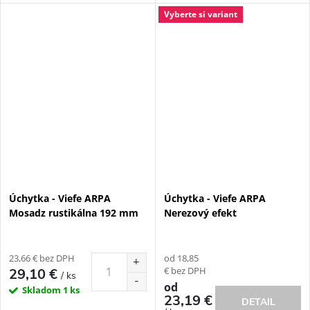
Vyberte si variant
Úchytka - Viefe ARPA
Úchytka - Viefe ARPA
Mosadz rustikálna 192 mm
Nerezový efekt
23,66 € bez DPH
od 18,85
€ bez DPH
29,10 €
/ ks
od
Skladom
1 ks
23,19 €
DETAIL