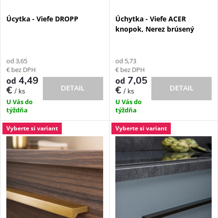
e
p
Úcytka - Viefe DROPP
Úchytka - Viefe ACER
p
knopok, Nerez brúsený
r
r
o
od 3,65
od 5,73
o
€ bez DPH
€ bez DPH
d
4,49
7,05
od
od
DETAIL
DETAIL
€
€
/ ks
/ ks
d
U Vás do
U Vás do
u
týždňa
týždňa
u
k
Vyberte si variant
Vyberte si variant
k
t
t
o
o
v