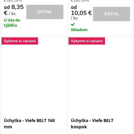
€ bez DPH
€ bez DPH
8,35
od
od
DETAIL
€
10,05 €
/ ks
DETAIL
/ ks
U Vás do
týždňa
Skladom
Vyberte si variant
Vyberte si variant
Úchytka - Viefe BELT 160
Úchytka - Viefe BELT
mm
knopok