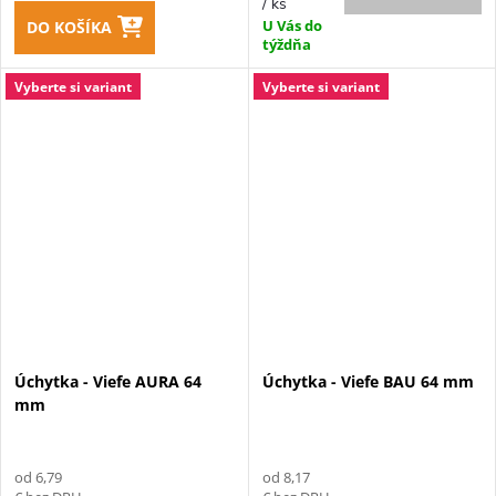
/ ks
U Vás do
DO KOŠÍKA
týždňa
Vyberte si variant
Vyberte si variant
Úchytka - Viefe AURA 64
Úchytka - Viefe BAU 64 mm
mm
od 6,79
od 8,17