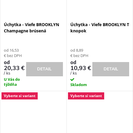
Úchytka - Viefe BROOKLYN
Úchytka - Viefe BROOKLYN T
Champagne brúsená
knopok
od 16,53
od 8,89
€ bez DPH
€ bez DPH
od
od
20,33 €
10,93 €
DETAIL
DETAIL
/ ks
/ ks
U Vás do
týždňa
Skladom
Vyberte si variant
Vyberte si variant