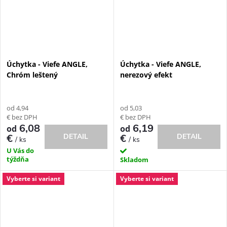
Úchytka - Viefe ANGLE,
Úchytka - Viefe ANGLE,
Chróm leštený
nerezový efekt
od 4,94
od 5,03
€ bez DPH
€ bez DPH
6,08
6,19
od
od
DETAIL
€
€
DETAIL
/ ks
/ ks
U Vás do
týždňa
Skladom
Vyberte si variant
Vyberte si variant