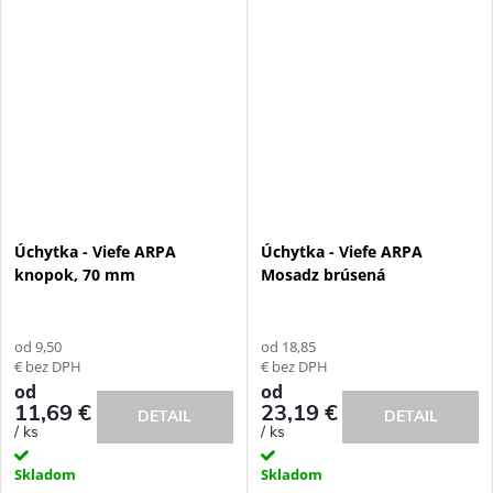
Úchytka - Viefe ARPA
Úchytka - Viefe ARPA
knopok, 70 mm
Mosadz brúsená
od 9,50
od 18,85
€ bez DPH
€ bez DPH
od
od
11,69 €
23,19 €
DETAIL
DETAIL
/ ks
/ ks
Skladom
Skladom