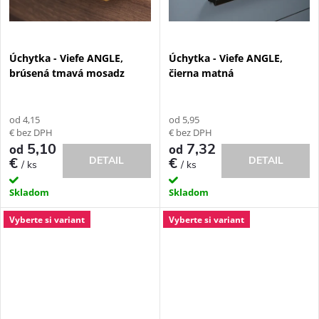
v
Úchytka - Viefe ANGLE,
Úchytka - Viefe ANGLE,
brúsená tmavá mosadz
čierna matná
od 4,15
od 5,95
€ bez DPH
€ bez DPH
5,10
7,32
od
od
€
DETAIL
€
DETAIL
/ ks
/ ks
Skladom
Skladom
Vyberte si variant
Vyberte si variant