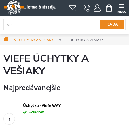
Prejsť
NÁKUPNÝ
KOŠÍK
na
obsah
HĽADAŤ
Domov
ÚCHYTKY A VEŠIAKY
VIEFE ÚCHYTKY A VEŠIAKY
VIEFE ÚCHYTKY A
VEŠIAKY
Najpredávanejšie
Úchytka - Viefe WAY
Skladom