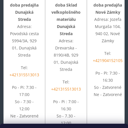
doba predajňa
doba Sklad
doba predajňa
Dunajská
veľkoplošného
Nové Zámky
Streda
materiálu
Adresa: Jozefa
Adresa:
Dunajská
Murgaša 104,
Povodská cesta
Streda
940 02, Nové
5994/3A, 929
Adresa:
Zámky
01, Dunajská
Drevarska -
Tel:
Streda
8190/4B, 929
+421904152105
01, Dunajská
Tel:
Streda
Po - Pi: 7:30 -
+421315513013
16:30
Tel:
Po - Pi: 7:30 -
So - Zatvorené
+421315513013
17:00
Ne - Zatvorené
So - 7:30 -
Po - Pi : 7:00 -
12:00
16:30
Ne - Zatvorené
So - 7.30 -
12:00