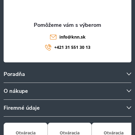
i
v
ý
e
p
info
@
knn.sk
i
+421 31 551 30 13
s
u
Poradňa
O nákupe
Firemné údaje
Otváracia
Otváracia
Otváracia