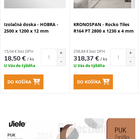
Izolačná doska - HOBRA -
KRONOSPAN - Rocko Tiles
2500 x 1200 x 12 mm
R164 PT 2800 x 1230 x 4 mm
15,04 € bez DPH
258,84 € bez DPH
18,50 €
318,37 €
/ ks
/ ks
U Vás do týždňa
U Vás do týždňa
DO KOŠÍKA
DO KOŠÍKA
O
v
l