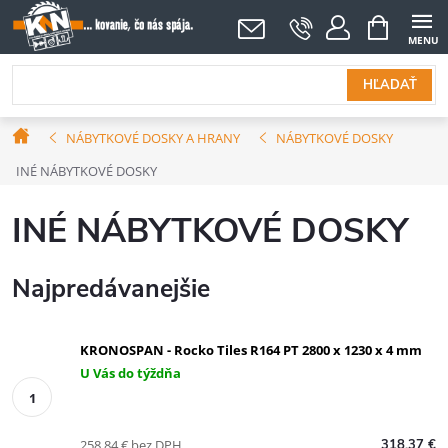
Prejsť
NÁKUPNÝ
KOŠÍK
na
obsah
HĽADAŤ
Domov
NÁBYTKOVÉ DOSKY A HRANY
NÁBYTKOVÉ DOSKY
INÉ NÁBYTKOVÉ DOSKY
INÉ NÁBYTKOVÉ DOSKY
Najpredávanejšie
KRONOSPAN - Rocko Tiles R164 PT 2800 x 1230 x 4 mm
U Vás do týždňa
258,84 € bez DPH
318,37 €