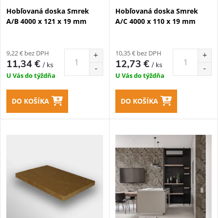
p
Hobľovaná doska Smrek
Hobľovaná doska Smrek
p
A/B 4000 x 121 x 19 mm
A/C 4000 x 110 x 19 mm
r
r
o
9,22 € bez DPH
10,35 € bez DPH
o
11,34 €
12,73 €
/ ks
/ ks
d
U Vás do týždňa
U Vás do týždňa
d
u
DO KOŠÍKA
DO KOŠÍKA
u
k
k
t
t
o
o
v
v