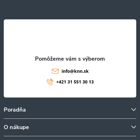
ä
t
i
e
info
@
knn.sk
+421 31 551 30 13
Poradňa
O nákupe