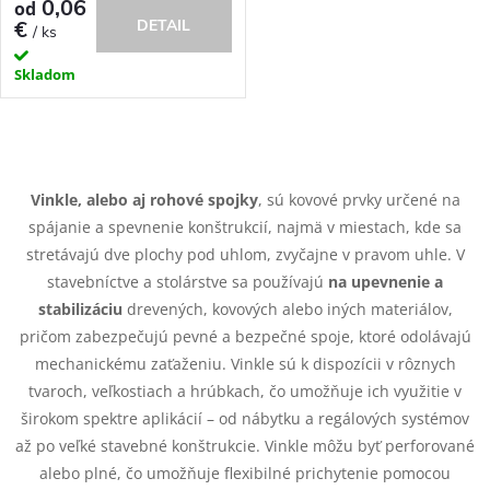
0,06
od
€
DETAIL
/ ks
Skladom
O
v
Vinkle, alebo aj rohové spojky
, sú kovové prvky určené na
spájanie a spevnenie konštrukcií, najmä v miestach, kde sa
l
stretávajú dve plochy pod uhlom, zvyčajne v pravom uhle. V
á
stavebníctve a stolárstve sa používajú
na upevnenie a
stabilizáciu
drevených, kovových alebo iných materiálov,
d
pričom zabezpečujú pevné a bezpečné spoje, ktoré odolávajú
mechanickému zaťaženiu. Vinkle sú k dispozícii v rôznych
a
tvaroch, veľkostiach a hrúbkach, čo umožňuje ich využitie v
c
širokom spektre aplikácií – od nábytku a regálových systémov
až po veľké stavebné konštrukcie. Vinkle môžu byť perforované
i
alebo plné, čo umožňuje flexibilné prichytenie pomocou