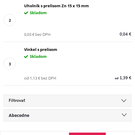
Uholník s prelisom Zn 15 x 15 mm
Skladom
0,03 € bez DPH
0,04 €
Vinkel s prelisom
Skladom
od 1,13 € bez DPH
1,39 €
od
Filtrovať
R
Abecedne
a
Najlacnejšie