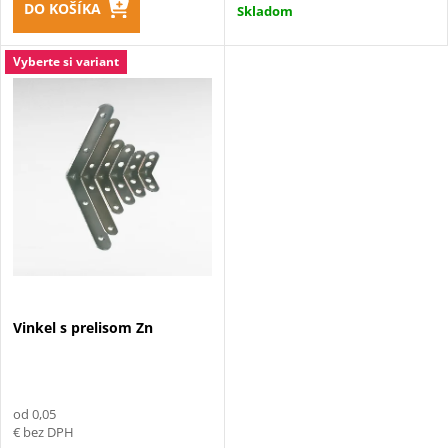
u
DO KOŠÍKA
Skladom
u
k
Vyberte si variant
k
t
t
o
o
v
v
Vinkel s prelisom Zn
od 0,05
€ bez DPH