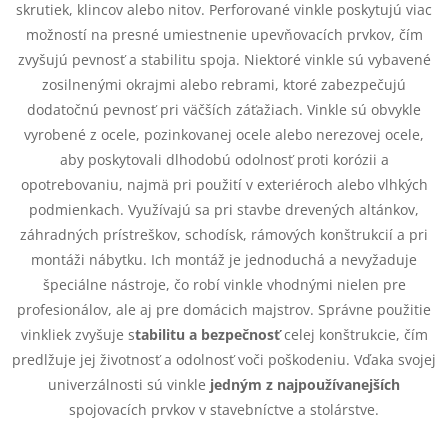
e
skrutiek, klincov alebo nitov. Perforované vinkle poskytujú viac
možností na presné umiestnenie upevňovacích prvkov, čím
p
zvyšujú pevnosť a stabilitu spoja. Niektoré vinkle sú vybavené
zosilnenými okrajmi alebo rebrami, ktoré zabezpečujú
r
dodatočnú pevnosť pri väčších záťažiach. Vinkle sú obvykle
v
vyrobené z ocele, pozinkovanej ocele alebo nerezovej ocele,
aby poskytovali dlhodobú odolnosť proti korózii a
k
opotrebovaniu, najmä pri použití v exteriéroch alebo vlhkých
y
podmienkach. Využívajú sa pri stavbe drevených altánkov,
záhradných prístreškov, schodísk, rámových konštrukcií a pri
v
montáži nábytku. Ich montáž je jednoduchá a nevyžaduje
špeciálne nástroje, čo robí vinkle vhodnými nielen pre
ý
profesionálov, ale aj pre domácich majstrov. Správne použitie
p
vinkliek zvyšuje s
tabilitu a bezpečnosť
celej konštrukcie, čím
predlžuje jej životnosť a odolnosť voči poškodeniu. Vďaka svojej
i
univerzálnosti sú vinkle
jedným z najpoužívanejších
s
spojovacích prvkov v stavebníctve a stolárstve.