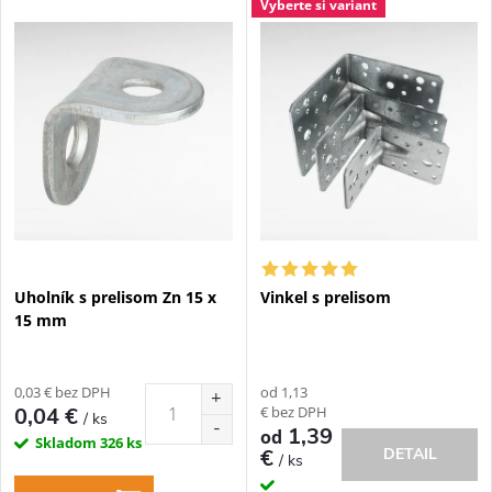
V
Vyberte si variant
Najdrahšie
d
ý
Najpredávanejšie
e
p
n
i
i
s
e
p
Uholník s prelisom Zn 15 x
Vinkel s prelisom
p
15 mm
r
r
o
0,03 € bez DPH
od 1,13
o
€ bez DPH
0,04 €
/ ks
d
1,39
od
Skladom
326 ks
€
DETAIL
/ ks
d