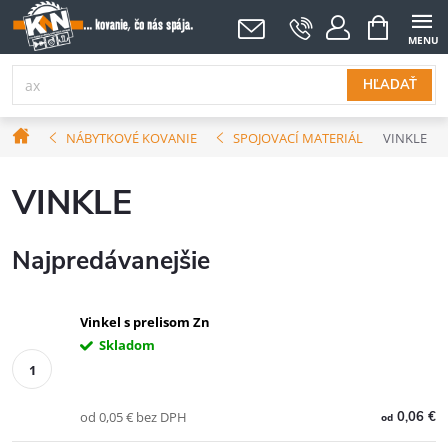
Prejsť
NÁKUPNÝ
KOŠÍK
na
obsah
HĽADAŤ
Domov
NÁBYTKOVÉ KOVANIE
SPOJOVACÍ MATERIÁL
VINKLE
VINKLE
Najpredávanejšie
Vinkel s prelisom Zn
Skladom
od 0,05 € bez DPH
0,06 €
od