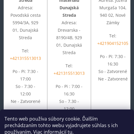
Streda
materiálu
Adresa: Jozefa
Adresa:
Dunajská
Murgaša 104,
Povodská cesta
Streda
940 02, Nové
5994/3A, 929
Adresa:
Zámky
01, Dunajská
Drevarska -
Tel:
Streda
8190/4B, 929
+421904152105
01, Dunajská
Tel:
Streda
Po - Pi: 7:30 -
+421315513013
16:30
Tel:
Po - Pi: 7:30 -
So - Zatvorené
+421315513013
17:00
Ne - Zatvorené
So - 7:30 -
Po - Pi : 7:00 -
12:00
16:30
Ne - Zatvorené
So - 7.30 -
12:00
Ne - Zatvorené
Tento web používa súbory cookie. Ďalším
prechádzaním tohto webu vyjadrujete súhlas s ich
používaním. Viac informácií
tu
.