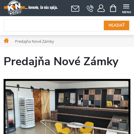
Prejsť
NÁKUPNÝ
KOŠÍK
na
obsah
HĽADAŤ
Domov
Predajňa Nové Zámky
Predajňa Nové Zámky