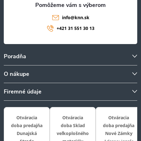
e
info
@
knn.sk
+421 31 551 30 13
Poradňa
O nákupe
Firemné údaje
Otváracia
Otváracia
Otváracia
doba predajňa
doba Sklad
doba predajňa
Dunajská
veľkoplošného
Nové Zámky