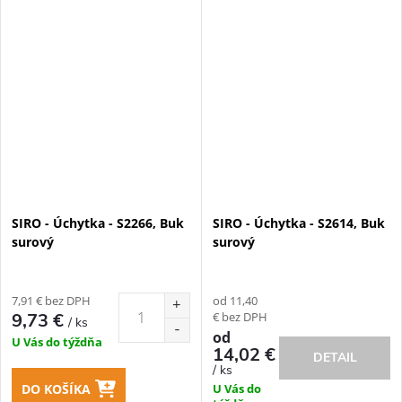
SIRO - Úchytka - S2266, Buk
SIRO - Úchytka - S2614, Buk
surový
surový
7,91 € bez DPH
od 11,40
€ bez DPH
9,73 €
/ ks
od
U Vás do týždňa
14,02 €
DETAIL
/ ks
DO KOŠÍKA
U Vás do