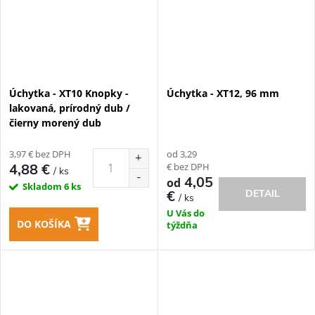
Úchytka - XT10 Knopky -
Úchytka - XT12, 96 mm
lakovaná, prírodný dub /
čierny morený dub
3,97 € bez DPH
od 3,29
€ bez DPH
4,88 €
/ ks
4,05
od
Skladom
6 ks
DETAIL
€
/ ks
U Vás do
DO KOŠÍKA
týždňa