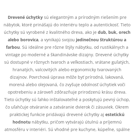
O
v
Drevené úchytky
sú elegantným a prírodným riešením pre
nábytok, ktoré prinášajú do interiéru teplo a autentickosť. Tieto
l
úchytky sú vyrobené z kvalitného dreva, ako je
dub, buk, orech
á
alebo borovica
, a vynikajú svojou
jedinečnou štruktúrou a
farbou
. Sú ideálne pre rôzne štýly nábytku, od rustikálnych a
d
vintage po moderné a škandinávske dizajny. Drevené úchytky
sú dostupné v rôznych tvaroch a veľkostiach, vrátane guľatých,
a
hranatých, valcovitých alebo ergonomicky tvarovaných
c
dizajnov. Povrchová úprava môže byť prírodná, lakovaná,
morená alebo olejovaná, čo zvyšuje odolnosť úchytiek voči
i
opotrebeniu a zároveň zdôrazňuje prirodzenú krásu dreva.
e
Tieto úchytky sú ľahko inštalovateľné a poskytujú pevný úchop,
čo uľahčuje otváranie a zatváranie dvierok či zásuviek. Okrem
p
praktickej funkcie pridávajú drevené úchytky aj
estetickú
hodnotu
nábytku, pričom vytvárajú útulnú a príjemnú
r
atmosféru v interiéri. Sú vhodné pre kuchyne, kúpeľne, spálne