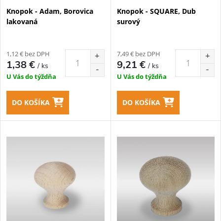
p
Knopok - Adam, Borovica
Knopok - SQUARE, Dub
p
lakovaná
surový
r
r
o
1,12 € bez DPH
7,49 € bez DPH
o
1,38 €
9,21 €
/ ks
/ ks
d
U Vás do týždňa
U Vás do týždňa
d
u
DO KOŠÍKA
DO KOŠÍKA
u
k
k
t
t
o
o
v
v