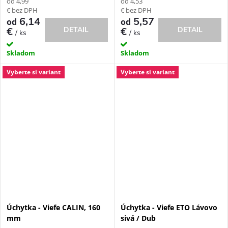
od 4,99
od 4,53
€ bez DPH
€ bez DPH
6,14
5,57
od
od
€
DETAIL
€
DETAIL
/ ks
/ ks
Skladom
Skladom
Vyberte si variant
Vyberte si variant
Úchytka - Viefe CALIN, 160
Úchytka - Viefe ETO Lávovo
mm
sivá / Dub