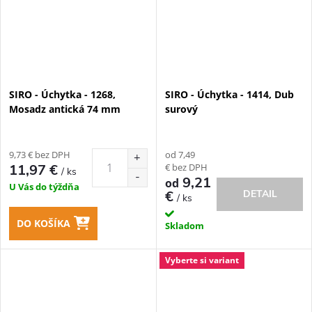
SIRO - Úchytka - 1268,
SIRO - Úchytka - 1414, Dub
Mosadz antická 74 mm
surový
9,73 € bez DPH
od 7,49
€ bez DPH
11,97 €
/ ks
9,21
od
U Vás do týždňa
€
DETAIL
/ ks
DO KOŠÍKA
Skladom
Vyberte si variant