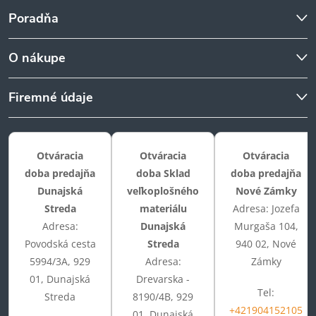
Poradňa
O nákupe
Firemné údaje
Otváracia
Otváracia
Otváracia
doba predajňa
doba Sklad
doba predajňa
Dunajská
veľkoplošného
Nové Zámky
Streda
materiálu
Adresa: Jozefa
Adresa:
Dunajská
Murgaša 104,
Povodská cesta
Streda
940 02, Nové
5994/3A, 929
Adresa:
Zámky
01, Dunajská
Drevarska -
Tel:
Streda
8190/4B, 929
+421904152105
01, Dunajská