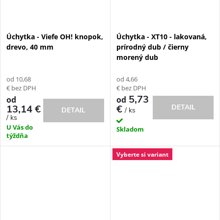
Úchytka - Viefe OH! knopok,
Úchytka - XT10 - lakovaná,
drevo, 40 mm
prírodný dub / čierny
morený dub
od 10,68
od 4,66
€ bez DPH
€ bez DPH
5,73
od
od
13,14 €
€
DETAIL
/ ks
DETAIL
/ ks
U Vás do
Skladom
týždňa
Vyberte si variant