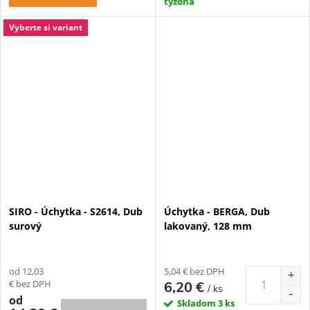
týždňa
Vyberte si variant
SIRO - Úchytka - S2614, Dub
Úchytka - BERGA, Dub
surový
lakovaný, 128 mm
od 12,03
5,04 € bez DPH
€ bez DPH
6,20 €
/ ks
od
Skladom
3 ks