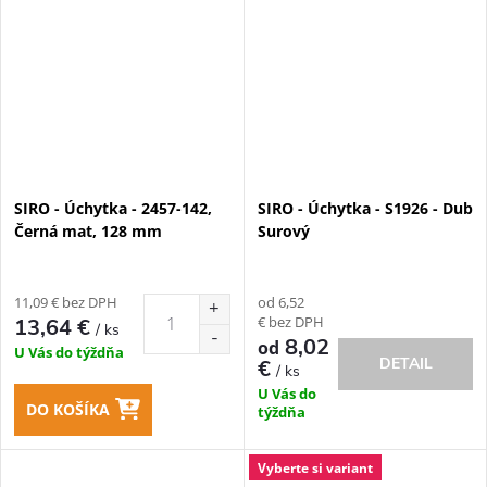
SIRO - Úchytka - 2457-142,
SIRO - Úchytka - S1926 - Dub
Černá mat, 128 mm
Surový
11,09 € bez DPH
od 6,52
€ bez DPH
13,64 €
/ ks
8,02
od
U Vás do týždňa
DETAIL
€
/ ks
U Vás do
DO KOŠÍKA
týždňa
Vyberte si variant