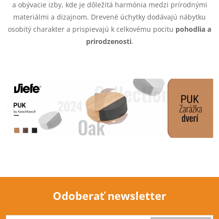
v
a obývacie izby, kde je dôležitá harmónia medzi prírodnými
materiálmi a dizajnom. Drevené úchytky dodávajú nábytku
k
osobitý charakter a prispievajú k celkovému pocitu
pohodlia a
y
prirodzenosti
.
v
ý
p
i
s
u
Odoberať newsletter
Z