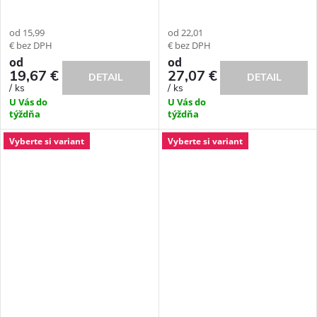
od 15,99
od 22,01
€ bez DPH
€ bez DPH
od
od
19,67 €
27,07 €
DETAIL
DETAIL
/ ks
/ ks
U Vás do
U Vás do
týždňa
týždňa
Vyberte si variant
Vyberte si variant