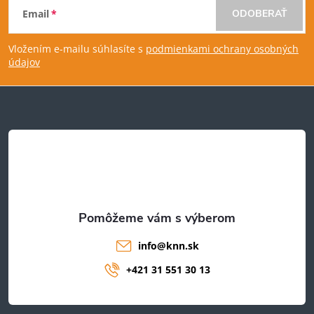
Email
ODOBERAŤ
á
Vložením e-mailu súhlasíte s
podmienkami ochrany osobných
p
údajov
ä
t
i
e
info
@
knn.sk
+421 31 551 30 13