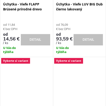
Úchytka - Viefe FLAPP
Úchytka - Viefe LUV BIG Dub
Brúsené prírodné drevo
čierno lakovaný
od 11,84
od 76,09
€ bez DPH
€ bez DPH
od
od
14,56 €
93,59 €
DETAIL
DETAIL
/ ks
/ ks
U Vás do
U Vás do
týždňa
týždňa
Vyberte si variant
Vyberte si variant