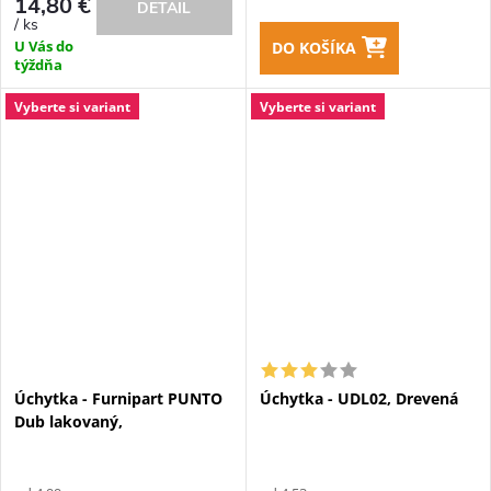
14,80 €
DETAIL
/ ks
U Vás do
DO KOŠÍKA
týždňa
Vyberte si variant
Vyberte si variant
Úchytka - Furnipart PUNTO
Úchytka - UDL02, Drevená
Dub lakovaný,