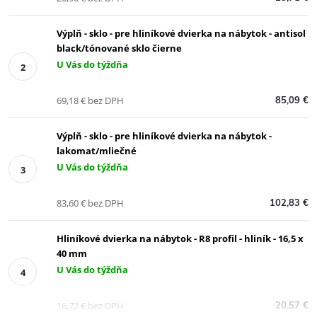
Výplň - sklo - pre hliníkové dvierka na nábytok - antisol
black/tónované sklo čierne
U Vás do týždňa
69,18 € bez DPH
85,09 €
Výplň - sklo - pre hliníkové dvierka na nábytok -
lakomat/mliečné
U Vás do týždňa
83,60 € bez DPH
102,83 €
Hliníkové dvierka na nábytok - R8 profil - hliník - 16,5 x
40 mm
U Vás do týždňa
16,72 € bez DPH
20,57 €