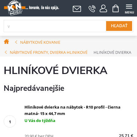
Prejsť
NÁKUPNÝ
KOŠÍK
na
obsah
HĽADAŤ
Domov
NÁBYTKOVÉ KOVANIE
NÁBYTKOVÉ FRONTY, DVIERKA HLINIKOVÉ
HLINÍKOVÉ DVIERKA
HLINÍKOVÉ DVIERKA
Najpredávanejšie
Hliníkové dvierka na nábytok - R10 profil - čierna
matná- 15 x 44,7 mm
U Vás do týždňa
20,90 € bez DPH
25,71 €