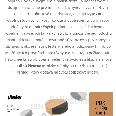
i
výplňou. Vďaka svojmu minimalistickému a nadčasovému
v
dizajnu sú ideálne pre moderné kuchyne, obývacie izby či
a
e
kancelárie. Hliníkové dvierka sa vyznačujú
vysokou
n
odolnosťou
voči vlhkosti, korózii a opotrebeniu, čo ich robí
p
i
ideálnymi do
náročných
podmienok, ako sú kuchyne a
e
r
kúpeľne. Navyše, ich ľahká konštrukcia umožňuje jednoduchú
manipuláciu a montáž. Dostupné sú v rôznych povrchových
v
úpravách, ako je matný, leštený alebo anodizovaný hliník, čo
k
umožňuje ich prispôsobenie rôznym dizajnovým požiadavkám.
Tieto dvierka sú obľúbené nielen pre svoju estetiku, ale aj pre
y
svoju
dlhú životnosť
, nízke nároky na údržbu a moderný
vzhľad, ktorý dodáva nábytku sofistikovaný štýl.
v
ý
p
i