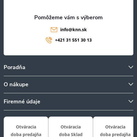
e
info
@
knn.sk
+421 31 551 30 13
Poradňa
O nákupe
Firemné údaje
Otváracia
Otváracia
Otváracia
doba predajňa
doba Sklad
doba predajňa