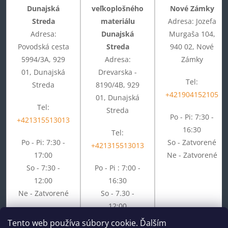
Dunajská
veľkoplošného
Nové Zámky
Streda
materiálu
Adresa: Jozefa
Adresa:
Dunajská
Murgaša 104,
Povodská cesta
Streda
940 02, Nové
5994/3A, 929
Adresa:
Zámky
01, Dunajská
Drevarska -
Tel:
Streda
8190/4B, 929
+421904152105
01, Dunajská
Tel:
Streda
Po - Pi: 7:30 -
+421315513013
16:30
Tel:
Po - Pi: 7:30 -
So - Zatvorené
+421315513013
17:00
Ne - Zatvorené
So - 7:30 -
Po - Pi : 7:00 -
12:00
16:30
Ne - Zatvorené
So - 7.30 -
12:00
Ne - Zatvorené
Tento web používa súbory cookie. Ďalším