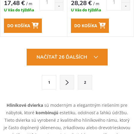
17,48 €
28,28 €
/ m
/ m
U Vás do týždňa
U Vás do týždňa
DO KOŠÍKA
DO KOŠÍKA
O
NAČÍTAŤ 26 ĎALŠÍCH
v
l
S
1
2
t
á
r
d
á
Hliníkové dvierka
sú moderným a elegantným riešením pre
a
n
nábytok, ktoré
kombinujú
estetiku, odolnosť a ľahkú údržbu.
k
Tieto dvierka sú vyrobené z kvalitného hliníkového rámu, ktorý
c
o
je často doplnený sklenenou, zrkadlovou alebo drevotrieskovou