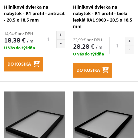
p
Hliníkové dvierka na
Hliníkové dvierka na
p
nábytok - R1 profil - antracit
nábytok - R1 profil - biela
r
- 20,5 x 18,5 mm
lesklá RAL 9003 - 20,5 x 18,5
r
mm
o
14,94 € bez DPH
o
18,38 €
22,99 € bez DPH
/ m
d
28,28 €
/ m
U Vás do týždňa
d
U Vás do týždňa
u
DO KOŠÍKA
u
DO KOŠÍKA
k
k
t
t
o
o
v
v