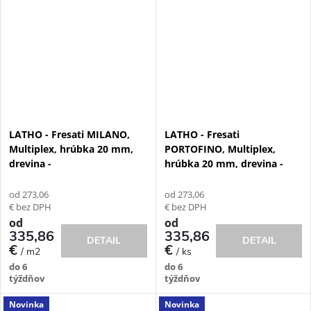
LATHO - Fresati MILANO,
LATHO - Fresati
Multiplex, hrúbka 20 mm,
PORTOFINO, Multiplex,
drevina -
hrúbka 20 mm, drevina -
od 273,06
od 273,06
€ bez DPH
€ bez DPH
od
od
335,86
335,86
DETAIL
DETAIL
€
€
/ m2
/ ks
do 6
do 6
týždňov
týždňov
Novinka
Novinka