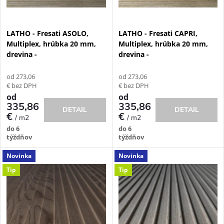
s
e
p
LATHO - Fresati ASOLO,
LATHO - Fresati CAPRI,
p
Multiplex, hrúbka 20 mm,
Multiplex, hrúbka 20 mm,
r
drevina -
drevina -
r
o
od 273,06
od 273,06
o
€ bez DPH
€ bez DPH
d
od
od
335,86
335,86
d
DETAIL
DETAIL
€
€
/ m2
/ m2
u
do 6
do 6
u
týždňov
týždňov
k
Novinka
Novinka
k
t
Tip
Tip
t
o
o