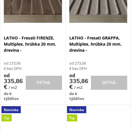
v
v
LATHO - Fresati FIRENZE,
LATHO - Fresati GRAPPA,
Multiplex, hrúbka 20 mm,
Multiplex, hrúbka 20 mm,
drevina -
drevina -
od 273,06
od 273,06
€ bez DPH
€ bez DPH
od
od
335,86
335,86
DETAIL
DETAIL
€
€
/ m2
/ m2
do 6
do 6
týždňov
týždňov
Novinka
Novinka
Tip
Tip