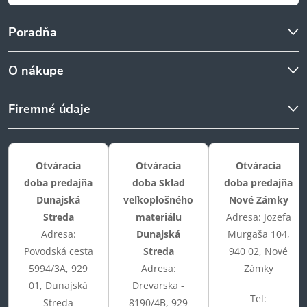
u
Poradňa
O nákupe
Firemné údaje
Otváracia
Otváracia
Otváracia
doba predajňa
doba Sklad
doba predajňa
Dunajská
veľkoplošného
Nové Zámky
Streda
materiálu
Adresa: Jozefa
Adresa:
Dunajská
Murgaša 104,
Povodská cesta
Streda
940 02, Nové
5994/3A, 929
Adresa:
Zámky
01, Dunajská
Drevarska -
Tel:
Streda
8190/4B, 929