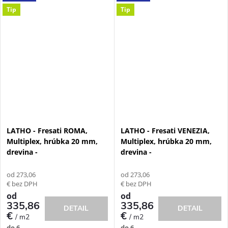
Tip
Tip
LATHO - Fresati ROMA,
LATHO - Fresati VENEZIA,
Multiplex, hrúbka 20 mm,
Multiplex, hrúbka 20 mm,
drevina -
drevina -
od 273,06
od 273,06
€ bez DPH
€ bez DPH
od
od
335,86
335,86
DETAIL
DETAIL
€
€
/ m2
/ m2
do 6
do 6