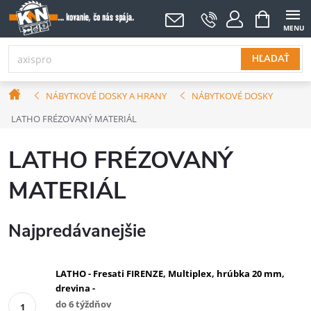
Prejsť
NÁKUPNÝ
KOŠÍK
na
obsah
HĽADAŤ
Domov
NÁBYTKOVÉ DOSKY A HRANY
NÁBYTKOVÉ DOSKY
LATHO FRÉZOVANÝ MATERIÁL
LATHO FRÉZOVANÝ
MATERIÁL
Najpredávanejšie
LATHO - Fresati FIRENZE, Multiplex, hrúbka 20 mm,
drevina -
do 6 týždňov