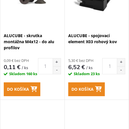
v
v
ALUCUBE - skrutka
ALUCUBE - spojovací
montážna M4x12 - do alu
element X03 rohový kov
profilov
0,09 € bez DPH
5,30 € bez DPH
0,11 €
6,52 €
/ ks
/ ks
Skladom
160 ks
Skladom
23 ks
DO KOŠÍKA
DO KOŠÍKA