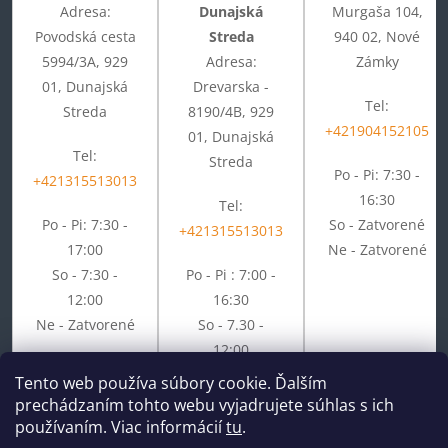
Adresa:
Dunajská
Murgaša 104,
Povodská cesta
Streda
940 02, Nové
5994/3A, 929
Adresa:
Zámky
01, Dunajská
Drevarska -
Tel:
Streda
8190/4B, 929
+421904152105
01, Dunajská
Tel:
Streda
Po - Pi: 7:30 -
+421315513013
16:30
Tel:
Po - Pi: 7:30 -
So - Zatvorené
+421315513013
17:00
Ne - Zatvorené
So - 7:30 -
Po - Pi : 7:00 -
12:00
16:30
Ne - Zatvorené
So - 7.30 -
12:00
Ne - Zatvorené
Tento web používa súbory cookie. Ďalším
prechádzaním tohto webu vyjadrujete súhlas s ich
používaním. Viac informácií
tu
.