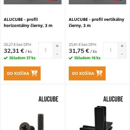
s
e
p
ALUCUBE - profil
ALUCUBE - profil vertikálny
p
horizontálny čierny, 3 m
čierny, 3 m
r
r
o
26,27 € bez DPH
25,81 € bez DPH
o
32,31 €
31,75 €
/ ks
/ ks
d
Skladom
37 ks
Skladom
16 ks
d
u
DO KOŠÍKA
DO KOŠÍKA
u
k
k
t
t
o
o