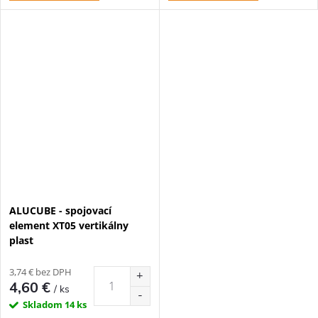
ALUCUBE - spojovací
element XT05 vertikálny
plast
3,74 € bez DPH
4,60 €
/ ks
Skladom
14 ks