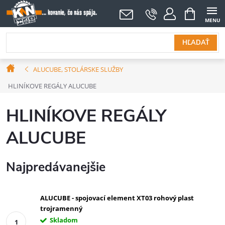
Prejsť
NÁKUPNÝ
KOŠÍK
na
obsah
HĽADAŤ
Domov
ALUCUBE, STOLÁRSKE SLUŽBY
HLINÍKOVE REGÁLY ALUCUBE
HLINÍKOVE REGÁLY
ALUCUBE
Najpredávanejšie
ALUCUBE - spojovací element XT03 rohový plast
trojramenný
Skladom