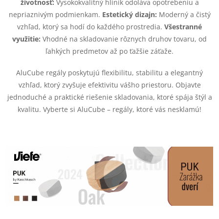
e
životnosť:
Vysokokvalitný hliník odoláva opotrebeniu a
nepriaznivým podmienkam.
Estetický dizajn:
Moderný a čistý
p
vzhľad, ktorý sa hodí do každého prostredia.
Všestranné
r
využitie:
Vhodné na skladovanie rôznych druhov tovaru, od
ľahkých predmetov až po ťažšie záťaže.
v
AluCube regály poskytujú flexibilitu, stabilitu a elegantný
k
vzhľad, ktorý zvyšuje efektivitu vášho priestoru. Objavte
y
jednoduché a praktické riešenie skladovania, ktoré spája štýl a
kvalitu. Vyberte si AluCube – regály, ktoré vás nesklamú!
v
ý
p
i
s
u