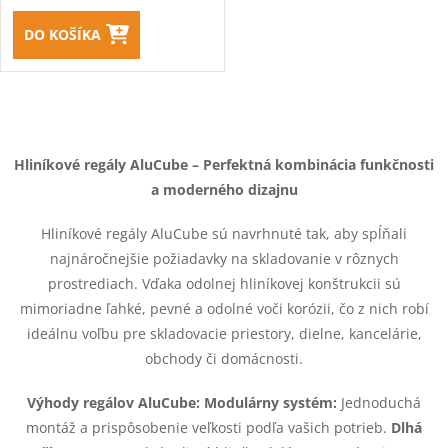
DO KOŠÍKA
O
v
Hliníkové regály AluCube – Perfektná kombinácia funkčnosti
a moderného dizajnu
l
Hliníkové regály AluCube sú navrhnuté tak, aby spĺňali
á
najnáročnejšie požiadavky na skladovanie v rôznych
d
prostrediach. Vďaka odolnej hliníkovej konštrukcii sú
mimoriadne ľahké, pevné a odolné voči korózii, čo z nich robí
a
ideálnu voľbu pre skladovacie priestory, dielne, kancelárie,
obchody či domácnosti.
c
i
Výhody regálov AluCube:
Modulárny systém:
Jednoduchá
montáž a prispôsobenie veľkosti podľa vašich potrieb.
Dlhá