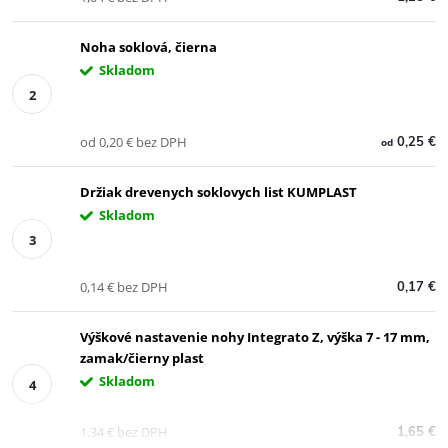
Noha soklová, čierna
Skladom
od 0,20 € bez DPH
0,25 €
od
Držiak drevenych soklovych list KUMPLAST
Skladom
0,14 € bez DPH
0,17 €
Výškové nastavenie nohy Integrato Z, výška 7 - 17 mm,
zamak/čierny plast
Skladom
1,34 € bez DPH
1,65 €