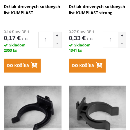
p
Držiak drevenych soklovych
Držiak drevenych soklovych
p
list KUMPLAST
list KUMPLAST strong
r
r
o
0,14 € bez DPH
0,27 € bez DPH
o
0,17 €
0,33 €
/ ks
/ ks
d
Skladom
Skladom
d
2353 ks
1341 ks
u
u
DO KOŠÍKA
DO KOŠÍKA
k
k
t
t
o
o
v
v