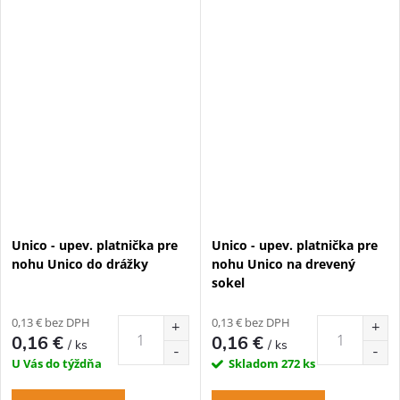
Unico - upev. platnička pre
Unico - upev. platnička pre
nohu Unico do drážky
nohu Unico na drevený
sokel
0,13 € bez DPH
0,13 € bez DPH
0,16 €
0,16 €
/ ks
/ ks
U Vás do týždňa
Skladom
272 ks