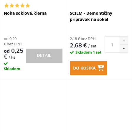
Noha soklová, čierna
SCILM - Demontážny
prípravok na sokel
od 0,20
2,18 € bez DPH
€ bez DPH
2,68 €
/ set
0,25
od
Skladom
1 set
€
DETAIL
/ ks
DO KOŠÍKA
Skladom