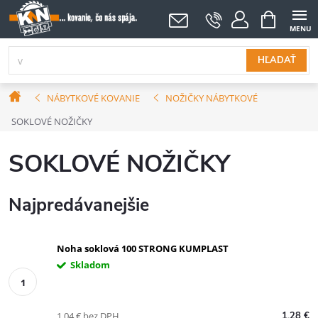
Prejsť
NÁKUPNÝ
KOŠÍK
na
obsah
HĽADAŤ
Domov
NÁBYTKOVÉ KOVANIE
NOŽIČKY NÁBYTKOVÉ
SOKLOVÉ NOŽIČKY
SOKLOVÉ NOŽIČKY
Najpredávanejšie
Noha soklová 100 STRONG KUMPLAST
Skladom
1,04 € bez DPH
1,28 €