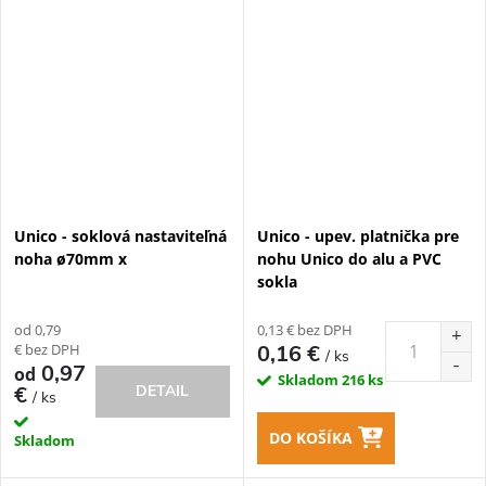
Unico - soklová nastaviteľná
Unico - upev. platnička pre
noha ø70mm x
nohu Unico do alu a PVC
sokla
od 0,79
0,13 € bez DPH
€ bez DPH
0,16 €
/ ks
0,97
od
Skladom
216 ks
€
DETAIL
/ ks
DO KOŠÍKA
Skladom