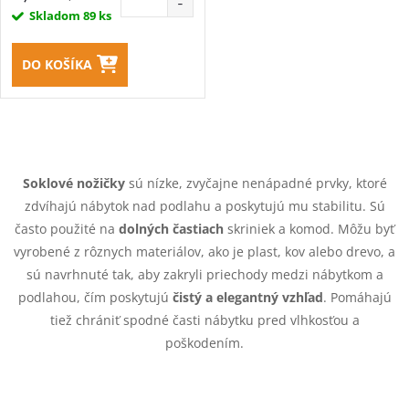
Skladom
89 ks
DO KOŠÍKA
O
v
Soklové nožičky
sú nízke, zvyčajne nenápadné prvky, ktoré
zdvíhajú nábytok nad podlahu a poskytujú mu stabilitu. Sú
l
často použité na
dolných častiach
skriniek a komod. Môžu byť
á
vyrobené z rôznych materiálov, ako je plast, kov alebo drevo, a
sú navrhnuté tak, aby zakryli priechody medzi nábytkom a
d
podlahou, čím poskytujú
čistý a elegantný vzhľad
. Pomáhajú
tiež chrániť spodné časti nábytku pred vlhkosťou a
a
poškodením.
c
i