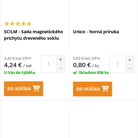
SCILM - Sada magnetického
Unico - horná príruba
príchytu dreveného soklu
3,45 € bez DPH
0,65 € bez DPH
4,24 €
0,80 €
/ set
/ ks
U Vás do týždňa
Skladom
836 ks
DO KOŠÍKA
DO KOŠÍKA