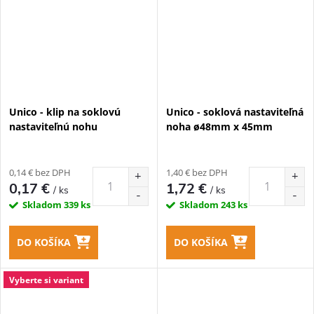
Unico - klip na soklovú
Unico - soklová nastaviteľná
nastaviteľnú nohu
noha ø48mm x 45mm
0,14 € bez DPH
1,40 € bez DPH
0,17 €
1,72 €
/ ks
/ ks
Skladom
339 ks
Skladom
243 ks
DO KOŠÍKA
DO KOŠÍKA
Vyberte si variant