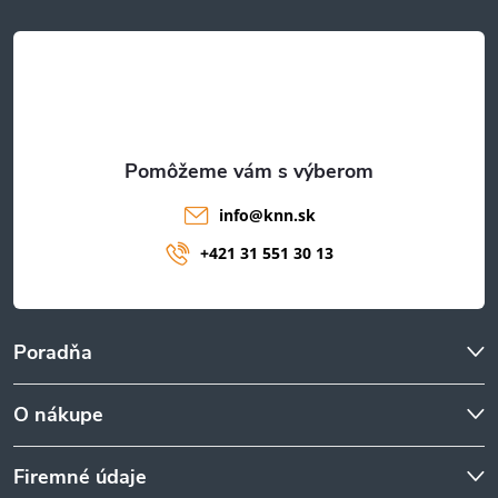
u
t
i
e
info
@
knn.sk
+421 31 551 30 13
Poradňa
O nákupe
Firemné údaje