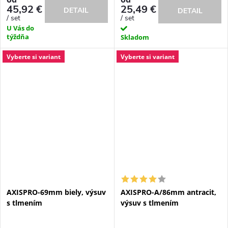
45,92 €
25,49 €
DETAIL
DETAIL
/ set
/ set
U Vás do
týždňa
Skladom
Vyberte si variant
Vyberte si variant
AXISPRO-69mm biely, výsuv
AXISPRO-A/86mm antracit,
s tlmením
výsuv s tlmením