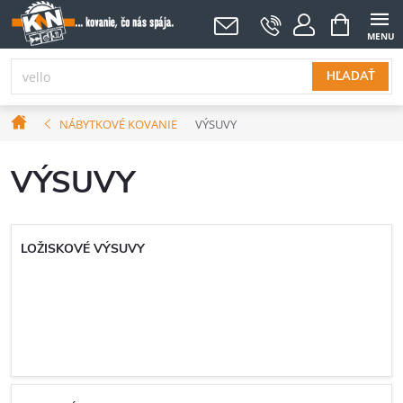
Prejsť
NÁKUPNÝ
KOŠÍK
na
obsah
HĽADAŤ
Domov
NÁBYTKOVÉ KOVANIE
VÝSUVY
VÝSUVY
LOŽISKOVÉ VÝSUVY