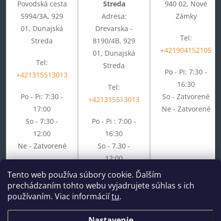
Povodská cesta
Streda
940 02, Nové
5994/3A, 929
Adresa:
Zámky
01, Dunajská
Drevarska -
Tel:
Streda
8190/4B, 929
+421904152105
01, Dunajská
Tel:
Streda
Po - Pi: 7:30 -
+421315513013
16:30
Tel:
Po - Pi: 7:30 -
So - Zatvorené
+421315513013
17:00
Ne - Zatvorené
So - 7:30 -
Po - Pi : 7:00 -
12:00
16:30
Ne - Zatvorené
So - 7.30 -
12:00
Ne - Zatvorené
Tento web používa súbory cookie. Ďalším
prechádzaním tohto webu vyjadrujete súhlas s ich
používaním. Viac informácií
tu
.
Nastavenie