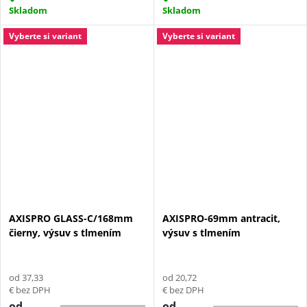
Skladom
Skladom
Vyberte si variant
Vyberte si variant
AXISPRO GLASS-C/168mm
AXISPRO-69mm antracit,
čierny, výsuv s tlmením
výsuv s tlmením
od 37,33
od 20,72
€ bez DPH
€ bez DPH
od
od