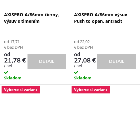
AXISPRO-A/86mm čierny,
AXISPRO-A/86mm výsuv
výsuv s tlmením
Push to open, antracit
od 17,71
od 22,02
€ bez DPH
€ bez DPH
od
od
21,78 €
27,08 €
DETAIL
DETAIL
/ set
/ set
Skladom
Skladom
Vyberte si variant
Vyberte si variant