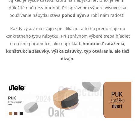
Aj keď je výsuv časťou, ktorú na nábytku nevidno, je veľmi
a
e
dôležité naň nezabudnúť. Pri správnom výbere výsuvov sa
n
používanie nábytku stáva
pohodlným
a robí nám radosť.
p
i
Každý výsuv má svoju špecifikáciu, a to ho predurčuje do
e
r
konkrétneho typu nábytku. Pri správnom výbere treba hľadieť
v
na rôzne parametre, ako napríklad:
hmotnosť zaťaženia,
konštrukcia zásuvky, výška zásuvky, typ otvárania, ale tiež
k
dizajn.
y
v
ý
p
i
s