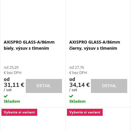
AXISPRO GLASS-A/86mm
AXISPRO GLASS-A/86mm
biely, výsuv s tlmením
čierny, výsuv s tlmením
od 25,29
od 27,76
€ bez DPH
€ bez DPH
od
od
31,11 €
34,14 €
DETAIL
DETAIL
/ set
/ set
Skladom
Skladom
Vyberte si variant
Vyberte si variant