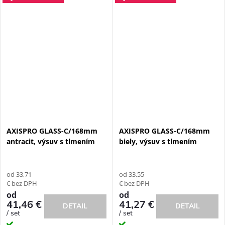
AXISPRO GLASS-C/168mm
AXISPRO GLASS-C/168mm
antracit, výsuv s tlmením
biely, výsuv s tlmením
od 33,71
od 33,55
€ bez DPH
€ bez DPH
od
od
41,46 €
41,27 €
DETAIL
DETAIL
/ set
/ set