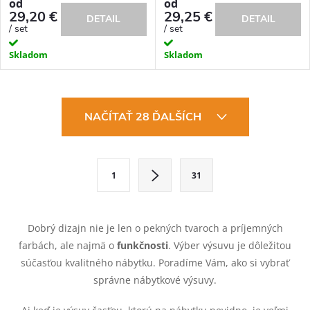
od
od
29,20 €
29,25 €
DETAIL
DETAIL
/ set
/ set
Skladom
Skladom
O
NAČÍTAŤ 28 ĎALŠÍCH
v
l
S
1
31
t
á
r
d
á
Dobrý dizajn nie je len o pekných tvaroch a príjemných
a
n
farbách, ale najmä o
funkčnosti
. Výber výsuvu je dôležitou
k
súčasťou kvalitného nábytku. Poradíme Vám, ako si vybrať
c
o
správne nábytkové výsuvy.
i
v