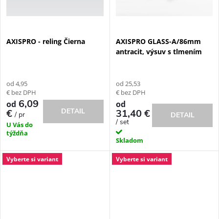
v
AXISPRO - reling Čierna
AXISPRO GLASS-A/86mm
antracit, výsuv s tlmením
od 4,95
od 25,53
€ bez DPH
€ bez DPH
6,09
od
od
DETAIL
€
31,40 €
/ pr
DETAIL
/ set
U Vás do
týždňa
Skladom
Vyberte si variant
Vyberte si variant