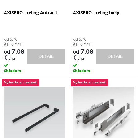
e
p
AXISPRO - reling Antracit
AXISPRO - reling biely
p
r
r
o
od 5,76
od 5,76
o
€ bez DPH
€ bez DPH
d
7,08
7,08
od
od
€
DETAIL
€
DETAIL
/ pr
/ pr
d
u
Skladom
Skladom
u
k
Vyberte si variant
Vyberte si variant
k
t
t
o
o
v