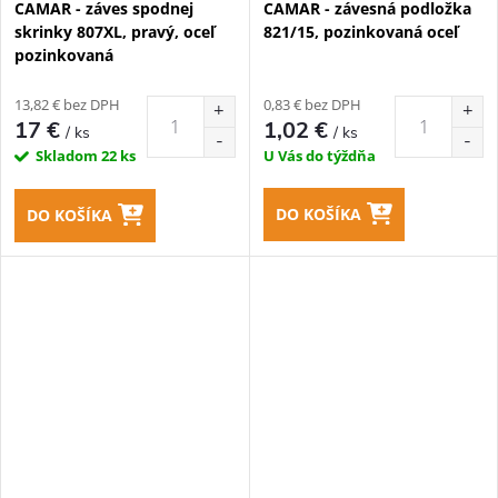
CAMAR - záves spodnej
CAMAR - závesná podložka
skrinky 807XL, pravý, oceľ
821/15, pozinkovaná oceľ
pozinkovaná
13,82 € bez DPH
0,83 € bez DPH
17 €
1,02 €
/ ks
/ ks
Skladom
22 ks
U Vás do týždňa
DO KOŠÍKA
DO KOŠÍKA