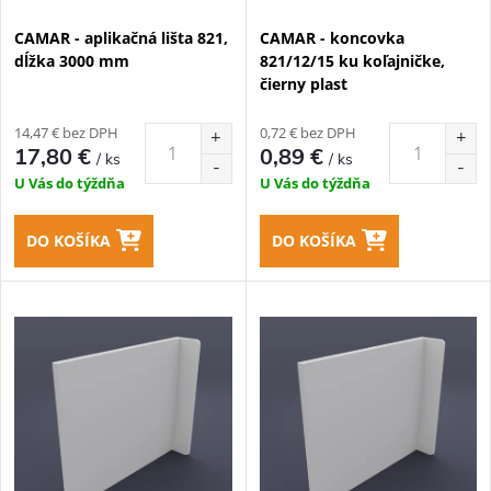
e
p
CAMAR - aplikačná lišta 821,
CAMAR - koncovka
p
dĺžka 3000 mm
821/12/15 ku koľajničke,
r
čierny plast
r
o
14,47 € bez DPH
0,72 € bez DPH
o
17,80 €
0,89 €
/ ks
/ ks
d
U Vás do týždňa
U Vás do týždňa
d
u
DO KOŠÍKA
DO KOŠÍKA
u
k
k
t
t
o
o
v