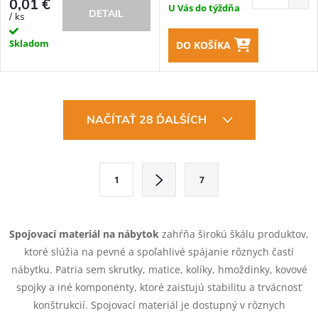
0,01 €
U Vás do týždňa
DETAIL
/ ks
Skladom
DO KOŠÍKA
O
NAČÍTAŤ 28 ĎALŠÍCH
v
l
S
1
7
t
á
r
d
á
Spojovací materiál na nábytok
zahŕňa širokú škálu produktov,
a
n
ktoré slúžia na pevné a spoľahlivé spájanie rôznych častí
k
nábytku. Patria sem skrutky, matice, kolíky, hmoždinky, kovové
c
o
spojky a iné komponenty, ktoré zaisťujú stabilitu a trvácnosť
i
konštrukcií. Spojovací materiál je dostupný v rôznych
v