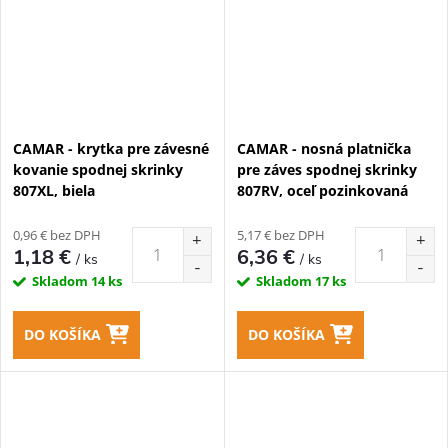
CAMAR - krytka pre závesné
CAMAR - nosná platnička
kovanie spodnej skrinky
pre záves spodnej skrinky
807XL, biela
807RV, oceľ pozinkovaná
0,96 € bez DPH
5,17 € bez DPH
1,18 €
6,36 €
/ ks
/ ks
Skladom
14 ks
Skladom
17 ks
DO KOŠÍKA
DO KOŠÍKA