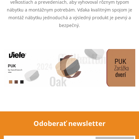
veľkostiach a prevedeniach, aby vyhovoval rôznym typom
a
e
nábytku a montážnym potrebám. Vďaka kvalitným spojom je
n
montáž nábytku jednoduchá a výsledný produkt je pevný a
p
i
bezpečný.
e
r
v
k
y
v
ý
p
i
Odoberať newsletter
s
Z