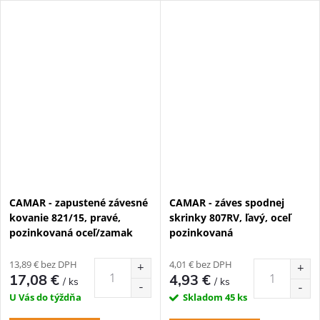
CAMAR - zapustené závesné
CAMAR - záves spodnej
kovanie 821/15, pravé,
skrinky 807RV, ľavý, oceľ
pozinkovaná oceľ/zamak
pozinkovaná
13,89 € bez DPH
4,01 € bez DPH
17,08 €
4,93 €
/ ks
/ ks
U Vás do týždňa
Skladom
45 ks