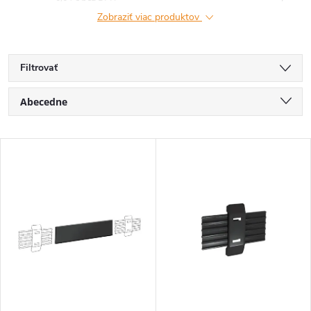
Zobraziť viac produktov
Filtrovať
R
Abecedne
a
Najlacnejšie
V
Najdrahšie
d
ý
Najpredávanejšie
e
p
n
i
i
s