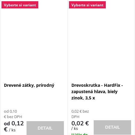
Vyberte si variant
Vyberte si variant
Drevené zátky, prírodný
Drevoskrutka - HardFix -
zapustená hlava, biely
zinok, 3,5 x
od 0,10
0,02 € bez
€ bez DPH
DPH
0,12
0,02 €
od
DETAIL
€
DETAIL
/ ks
/ ks
U Vás do