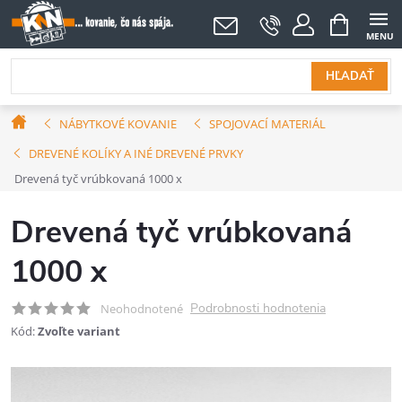
Prejsť
NÁKUPNÝ
KOŠÍK
na
obsah
HĽADAŤ
Domov
NÁBYTKOVÉ KOVANIE
SPOJOVACÍ MATERIÁL
DREVENÉ KOLÍKY A INÉ DREVENÉ PRVKY
Drevená tyč vrúbkovaná 1000 x
Drevená tyč vrúbkovaná
1000 x
Podrobnosti hodnotenia
Neohodnotené
Kód:
Zvoľte variant