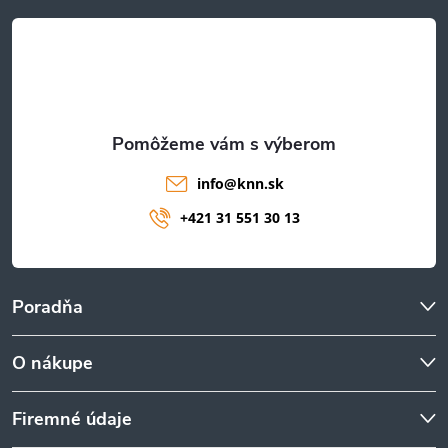
t
i
e
info
@
knn.sk
+421 31 551 30 13
Poradňa
O nákupe
Firemné údaje