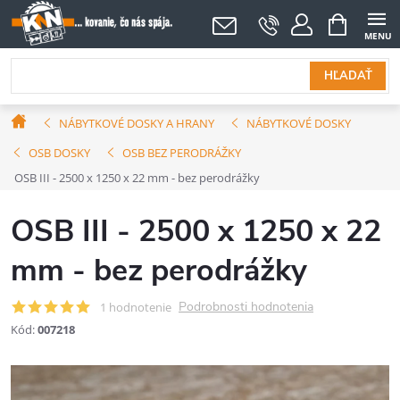
Prejsť
NÁKUPNÝ
KOŠÍK
na
obsah
HĽADAŤ
Domov
NÁBYTKOVÉ DOSKY A HRANY
NÁBYTKOVÉ DOSKY
OSB DOSKY
OSB BEZ PERODRÁŽKY
OSB III - 2500 x 1250 x 22 mm - bez perodrážky
OSB III - 2500 x 1250 x 22
mm - bez perodrážky
Podrobnosti hodnotenia
1 hodnotenie
Kód:
007218