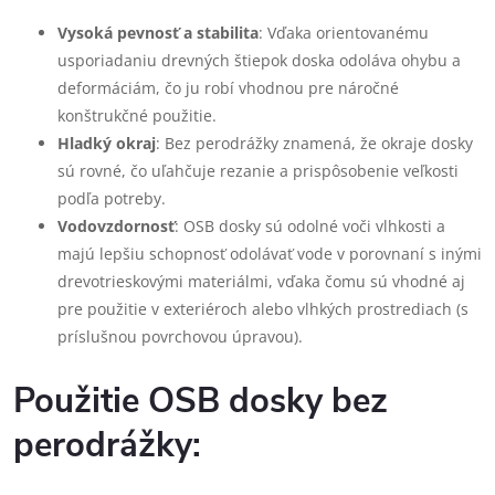
Vysoká pevnosť a stabilita
: Vďaka orientovanému
usporiadaniu drevných štiepok doska odoláva ohybu a
deformáciám, čo ju robí vhodnou pre náročné
konštrukčné použitie.
Hladký okraj
: Bez perodrážky znamená, že okraje dosky
sú rovné, čo uľahčuje rezanie a prispôsobenie veľkosti
podľa potreby.
Vodovzdornosť
: OSB dosky sú odolné voči vlhkosti a
majú lepšiu schopnosť odolávať vode v porovnaní s inými
drevotrieskovými materiálmi, vďaka čomu sú vhodné aj
pre použitie v exteriéroch alebo vlhkých prostrediach (s
príslušnou povrchovou úpravou).
Použitie OSB dosky bez
perodrážky: