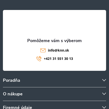
ä
t
i
e
info
@
knn.sk
+421 31 551 30 13
Poradňa
O nákupe
Firemné údaje