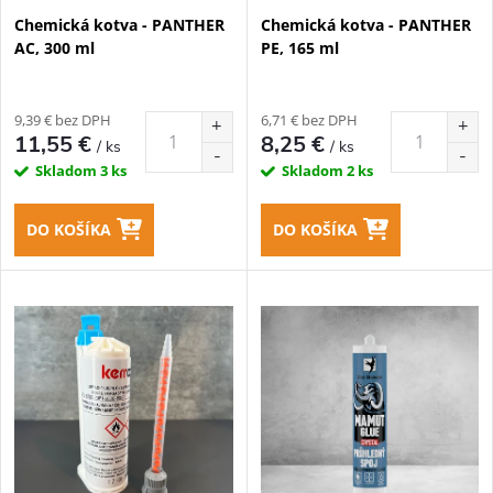
p
Chemická kotva - PANTHER
Chemická kotva - PANTHER
p
AC, 300 ml
PE, 165 ml
r
r
o
9,39 € bez DPH
6,71 € bez DPH
o
11,55 €
8,25 €
/ ks
/ ks
d
Skladom
3 ks
Skladom
2 ks
d
u
DO KOŠÍKA
DO KOŠÍKA
u
k
k
t
t
o
o
v
v