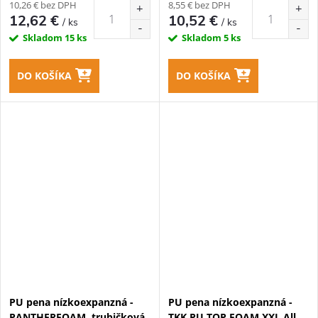
10,26 € bez DPH
8,55 € bez DPH
12,62 €
10,52 €
/ ks
/ ks
Skladom
15 ks
Skladom
5 ks
DO KOŠÍKA
DO KOŠÍKA
PU pena nízkoexpanzná -
PU pena nízkoexpanzná -
PANTHERFOAM, trubičková,
TKK PU TOP FOAM XXL All