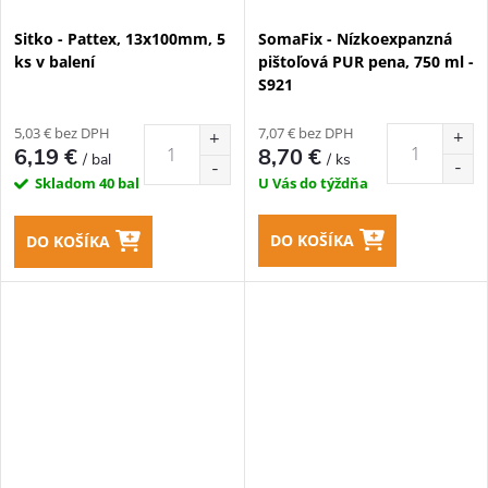
Sitko - Pattex, 13x100mm, 5
SomaFix - Nízkoexpanzná
ks v balení
pištoľová PUR pena, 750 ml -
S921
5,03 € bez DPH
7,07 € bez DPH
6,19 €
8,70 €
/ bal
/ ks
Skladom
40 bal
U Vás do týždňa
DO KOŠÍKA
DO KOŠÍKA