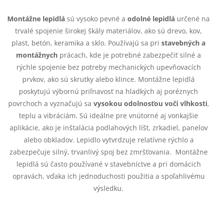
O
v
Montážne lepidlá
sú vysoko pevné a
odolné lepidlá
určené na
trvalé spojenie širokej škály materiálov, ako sú drevo, kov,
l
plast, betón, keramika a sklo. Používajú sa pri
stavebných a
á
montážnych
prácach, kde je potrebné zabezpečiť silné a
rýchle spojenie bez potreby mechanických upevňovacích
d
prvkov, ako sú skrutky alebo klince. Montážne lepidlá
poskytujú výbornú priľnavosť na hladkých aj poréznych
a
povrchoch a vyznačujú sa
vysokou odolnosťou voči vlhkosti
,
c
teplu a vibráciám. Sú ideálne pre vnútorné aj vonkajšie
aplikácie, ako je inštalácia podlahových líšt, zrkadiel, panelov
i
alebo obkladov. Lepidlo vytvrdzuje relatívne rýchlo a
e
zabezpečuje silný, trvanlivý spoj bez zmršťovania. Montážne
lepidlá sú často používané v stavebníctve a pri domácich
p
opravách, vďaka ich jednoduchosti použitia a spoľahlivému
výsledku.
r
v