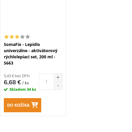
SomaFix - Lepidlo
univerzálne - aktivátorový
rýchlolepiaci set, 200 ml -
S663
5,43 € bez DPH
6,68 €
/ ks
Skladom
34 ks
DO KOŠÍKA