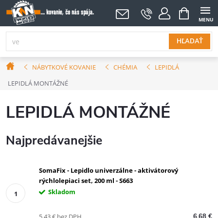
Prejsť
NÁKUPNÝ
KOŠÍK
na
obsah
HĽADAŤ
Domov
NÁBYTKOVÉ KOVANIE
CHÉMIA
LEPIDLÁ
LEPIDLÁ MONTÁŽNÉ
LEPIDLÁ MONTÁŽNÉ
Najpredávanejšie
SomaFix - Lepidlo univerzálne - aktivátorový
rýchlolepiaci set, 200 ml - S663
Skladom
5,43 € bez DPH
6,68 €