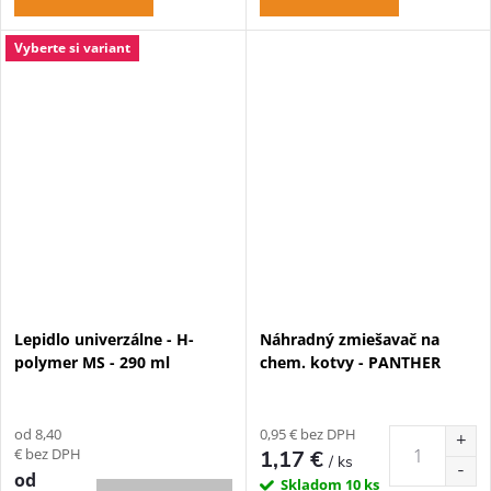
Vyberte si variant
Lepidlo univerzálne - H-
Náhradný zmiešavač na
polymer MS - 290 ml
chem. kotvy - PANTHER
od 8,40
0,95 € bez DPH
€ bez DPH
1,17 €
/ ks
od
Skladom
10 ks