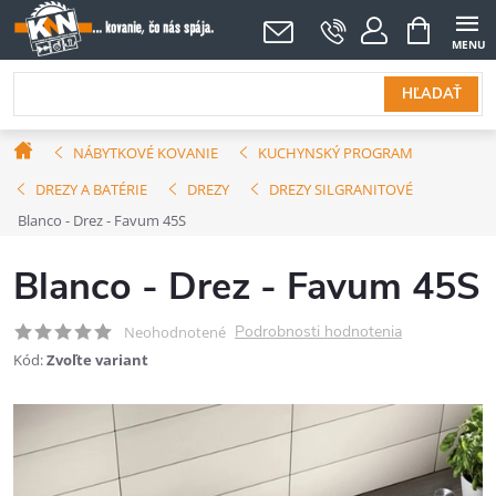
Prejsť
NÁKUPNÝ
KOŠÍK
na
obsah
HĽADAŤ
Domov
NÁBYTKOVÉ KOVANIE
KUCHYNSKÝ PROGRAM
DREZY A BATÉRIE
DREZY
DREZY SILGRANITOVÉ
Blanco - Drez - Favum 45S
Blanco - Drez - Favum 45S
Podrobnosti hodnotenia
Neohodnotené
Kód:
Zvoľte variant