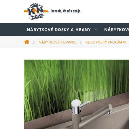
Prejsť
na
obsah
NÁBYTKOVÉ DOSKY A HRANY
NÁBYTKOV
NÁBYTKOVÉ KOVANIE
KUCHYNSKÝ PROGRAM
Domov