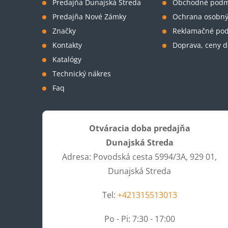
t
Predajňa Dunajská Streda
Obchodné podm
Predajňa Nové Zámky
Ochrana osobný
i
Značky
Reklamačné po
Kontakty
Doprava, ceny d
e
Katalógy
Technický nákres
Faq
Otváracia doba predajňa
Dunajská Streda
Adresa: Povodská cesta 5994/3A, 929 01,
Dunajská Streda
Tel:
+421315513013
Po - Pi: 7:30 - 17:00