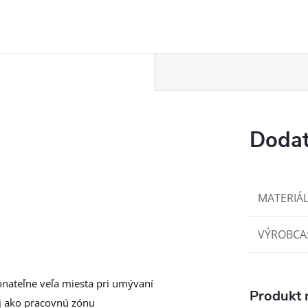
Dodat
MATERIÁ
VÝROBCA
onateľne veľa miesta pri umývaní
Produkt n
j ako pracovnú zónu