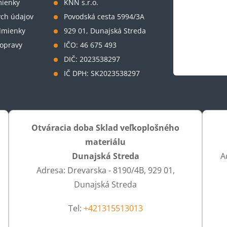
ienky
KNN s.r.o.
ch údajov
Povodská cesta 5994/3A
dmienky
929 01, Dunajská Streda
opravy
IČO: 46 675 493
DIČ: 2023538297
IČ DPH: SK2023538297
Otváracia doba Sklad veľkoplošného
materiálu
Dunajská Streda
A
Adresa: Drevarska - 8190/4B, 929 01,
Dunajská Streda
Tel:
+421315513013