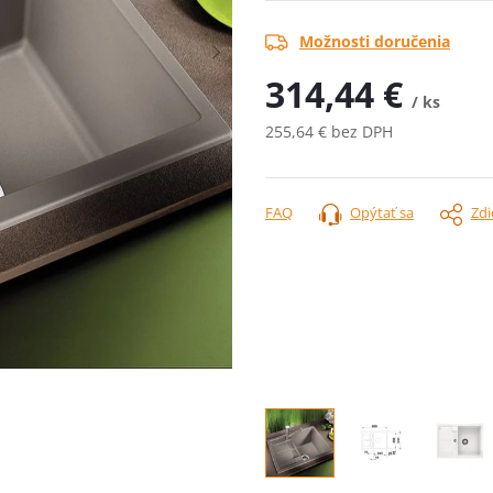
Možnosti doručenia
314,44 €
/ ks
255,64 € bez DPH
Jednotková
cena:
FAQ
Opýtať sa
Zdi