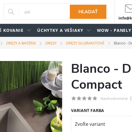
HĽADAŤ
info@k
É KOVANIE
ÚCHYTKY A VEŠIAKY
WOW - PANELY
DREZY A BATÉRIE
DREZY
DREZY SILGRANITOVÉ
Blanco - D
Blanco - D
Compact
P
Neohodnotené
VARIANT FARBA