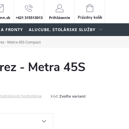
NÁKUPNÝ
KOŠÍK
nn.sk
+421 315513013
Prihlásenie
Prázdny košík
 A FRONTY
ALUCUBE, STOLÁRSKE SLUŽBY
rez - Metra 45S Compact
rez - Metra 45S
odrobnosti hodnotenia
Kód:
Zvoľte variant