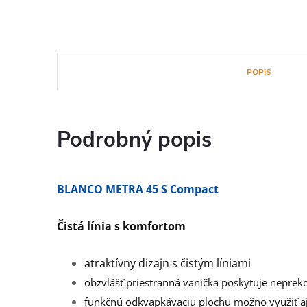
POPIS
Podrobný popis
BLANCO METRA 45 S Compact
Čistá línia s komfortom
atraktívny dizajn s čistým líniami
obzvlášť priestranná vanička poskytuje neprek
funkčnú odkvapkávaciu plochu možno využiť a