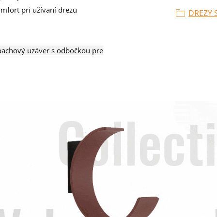
mfort pri užívaní drezu
DREZY 
pachový uzáver s odbočkou pre