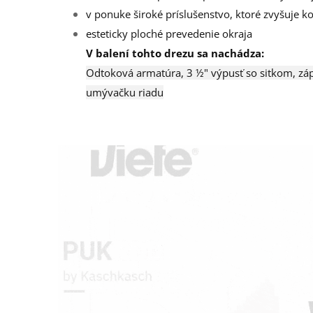
v ponuke široké príslušenstvo, ktoré zvyšuje ko
esteticky ploché prevedenie okraja
V balení tohto drezu sa nachádza:
Odtoková armatúra, 3 ½" výpusť so sitkom, zá
umývačku riadu