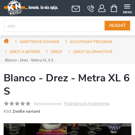
Prejsť
NÁKUPNÝ
KOŠÍK
na
obsah
HĽADAŤ
Domov
NÁBYTKOVÉ KOVANIE
KUCHYNSKÝ PROGRAM
DREZY A BATÉRIE
DREZY
DREZY SILGRANITOVÉ
Blanco - Drez - Metra XL 6 S
Blanco - Drez - Metra XL 6
S
Podrobnosti hodnotenia
Neohodnotené
Kód:
Zvoľte variant