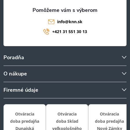
e
info
@
knn.sk
+421 31 551 30 13
Poradňa
O nákupe
Firemné údaje
Otváracia
Otváracia
Otváracia
doba predajňa
doba Sklad
doba predajňa
Dunajská
veľkoplošného
Nové Zámky