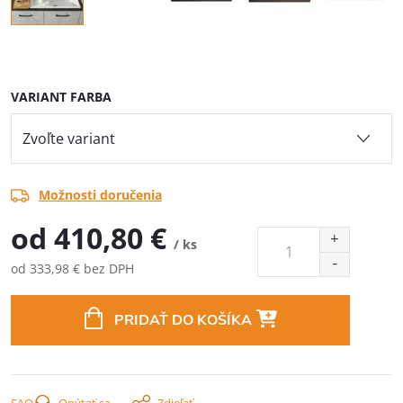
VARIANT FARBA
Možnosti doručenia
od
410,80 €
/ ks
od
333,98 €
bez DPH
Jednotková
cena:
PRIDAŤ DO KOŠÍKA
FAQ
Opýtať sa
Zdieľať