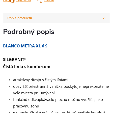
Popis produktu
Podrobný popis
BLANCO METRA XL 6 S
SILGRANIT
®
Čistá línia s komfortom
atraktívny dizajn s čistým líniami
obzvlášť priestranná vanička poskytuje neprekonateľne
veľa miesta pri umývaní
funkčnú odkvapkávaciu plochu možno využiť aj ako
pracovnú zónu
v ponuke široké príslušenstvo, ktoré zvyšuje komfort