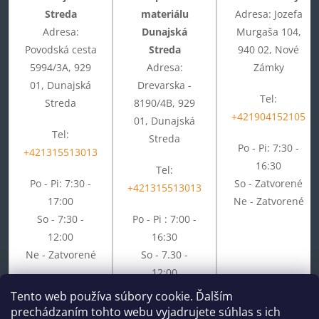
Streda
materiálu
Adresa: Jozefa
Adresa:
Dunajská
Murgaša 104,
Povodská cesta
Streda
940 02, Nové
5994/3A, 929
Adresa:
Zámky
01, Dunajská
Drevarska -
Tel:
Streda
8190/4B, 929
+421904152105
01, Dunajská
Tel:
Streda
Po - Pi: 7:30 -
+421315513013
16:30
Tel:
Po - Pi: 7:30 -
So - Zatvorené
+421315513013
17:00
Ne - Zatvorené
So - 7:30 -
Po - Pi : 7:00 -
12:00
16:30
Ne - Zatvorené
So - 7.30 -
12:00
Ne - Zatvorené
Tento web používa súbory cookie. Ďalším
prechádzaním tohto webu vyjadrujete súhlas s ich