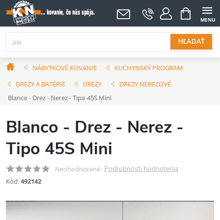
Prejsť
NÁKUPNÝ
KOŠÍK
na
obsah
HĽADAŤ
Domov
NÁBYTKOVÉ KOVANIE
KUCHYNSKÝ PROGRAM
DREZY A BATÉRIE
DREZY
DREZY NEREZOVÉ
Blanco - Drez - Nerez - Tipo 45S Mini
Blanco - Drez - Nerez -
Tipo 45S Mini
Podrobnosti hodnotenia
Neohodnotené
Kód:
492142