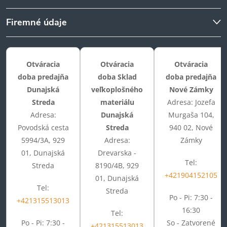
Firemné údaje
Otváracia
Otváracia
Otváracia
doba predajňa
doba Sklad
doba predajňa
Dunajská
veľkoplošného
Nové Zámky
Streda
materiálu
Adresa: Jozefa
Adresa:
Dunajská
Murgaša 104,
Povodská cesta
Streda
940 02, Nové
5994/3A, 929
Adresa:
Zámky
01, Dunajská
Drevarska -
Tel:
Streda
8190/4B, 929
+421904152105
01, Dunajská
Tel:
Streda
Po - Pi: 7:30 -
+421315513013
16:30
Tel:
Po - Pi: 7:30 -
So - Zatvorené
+421315513013