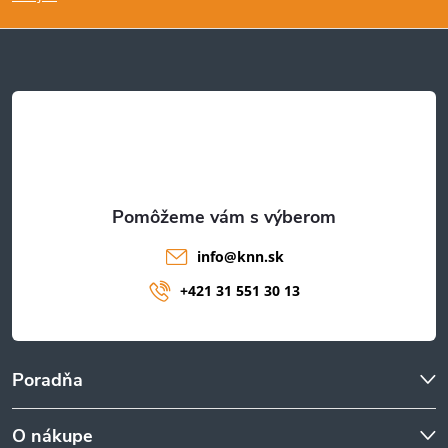
p
ä
t
i
e
info
@
knn.sk
+421 31 551 30 13
Poradňa
O nákupe