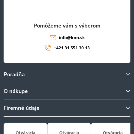
i
e
info
@
knn.sk
+421 31 551 30 13
Poradňa
O nákupe
Firemné údaje
Otváracia
Otváracia
Otváracia