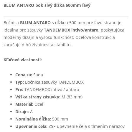
BLUM ANTARO bok sivý dĺžka 500mm ľavý
Bočnica
BLUM ANTARO
s dĺžkou 500 mm pre ľavú stranu je
ideálna pre zásuvky
TANDEMBOX intivo/antaro
, poskytujúca
moderný dizajn a vysokú funkčnosť. Oceľová konštrukcia
zaručuje dlhú životnosť a stabilitu.
Kľúčové vlastnosti:
Cena za:
Sadu
Typ:
Bočnica zásuvky TANDEMBOX
Pre:
TANDEMBOX intivo / antaro
Výška strany zásuvky:
M (83 mm)
Materiál:
Oceľ
Dizajn:
A
Nominálna dĺžka:
500 mm
Upevnenie čela:
ZSF-upevnenie čela s tlmením nárazov