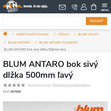
Prejsť
NÁKUPNÝ
KOŠÍK
na
obsah
HĽADAŤ
Domov
NÁBYTKOVÉ KOVANIE
VÝSUVY
BLUM VÝSUVY
BLUM ANTARO
BLUM ANTARO ELEMENTY
BLUM ANTARO bok sivý dlžka 500mm ľavý
BLUM ANTARO bok sivý
dlžka 500mm ľavý
Podrobnosti hodnotenia
Neohodnotené
Kód:
007600