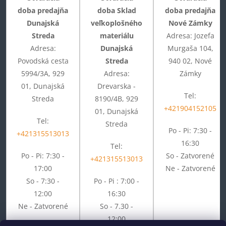
doba predajňa
doba Sklad
doba predajňa
Dunajská
veľkoplošného
Nové Zámky
Streda
materiálu
Adresa: Jozefa
Adresa:
Dunajská
Murgaša 104,
Povodská cesta
Streda
940 02, Nové
5994/3A, 929
Adresa:
Zámky
01, Dunajská
Drevarska -
Tel:
Streda
8190/4B, 929
+421904152105
01, Dunajská
Tel:
Streda
Po - Pi: 7:30 -
+421315513013
16:30
Tel:
Po - Pi: 7:30 -
So - Zatvorené
+421315513013
17:00
Ne - Zatvorené
So - 7:30 -
Po - Pi : 7:00 -
12:00
16:30
Ne - Zatvorené
So - 7.30 -
12:00