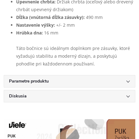
Upevnenie chrbta:
Držiak chrbta (oceľový alebo drevený
chrbát upevnený držiakom)
Dĺžka (vnútorná dĺžka zásuvky):
490 mm
Nastavenie výšky:
+/- 2 mm
Hrúbka dna:
16 mm
Táto bočnice sú ideálnym doplnkom pre zásuvky, ktoré
vyžadujú stabilitu a moderný dizajn, a poskytujú
pohodlie pri každodennom používaní.
Parametre produktu
Diskusia