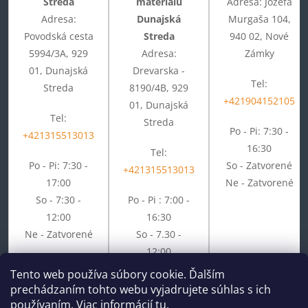
Streda
materiálu
Adresa: Jozefa
Adresa:
Dunajská
Murgaša 104,
Povodská cesta
Streda
940 02, Nové
5994/3A, 929
Adresa:
Zámky
01, Dunajská
Drevarska -
Tel:
Streda
8190/4B, 929
+421904152105
01, Dunajská
Tel:
Streda
Po - Pi: 7:30 -
+421315513013
16:30
Tel:
Po - Pi: 7:30 -
So - Zatvorené
+421315513013
17:00
Ne - Zatvorené
So - 7:30 -
Po - Pi : 7:00 -
12:00
16:30
Ne - Zatvorené
So - 7.30 -
12:00
Ne - Zatvorené
Tento web používa súbory cookie. Ďalším
prechádzaním tohto webu vyjadrujete súhlas s ich
používaním. Viac informácií
tu
.