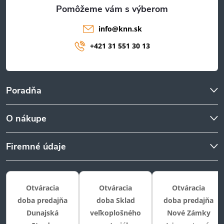
e
info
@
knn.sk
+421 31 551 30 13
Poradňa
O nákupe
Firemné údaje
Otváracia
Otváracia
Otváracia
doba predajňa
doba Sklad
doba predajňa
Dunajská
veľkoplošného
Nové Zámky