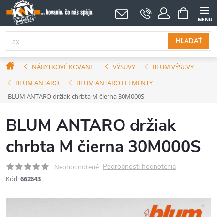
Prejsť
NÁKUPNÝ
KOŠÍK
na
obsah
HĽADAŤ
Domov
NÁBYTKOVÉ KOVANIE
VÝSUVY
BLUM VÝSUVY
BLUM ANTARO
BLUM ANTARO ELEMENTY
BLUM ANTARO držiak chrbta M čierna 30M000S
BLUM ANTARO držiak
chrbta M čierna 30M000S
Podrobnosti hodnotenia
Neohodnotené
Kód:
662643