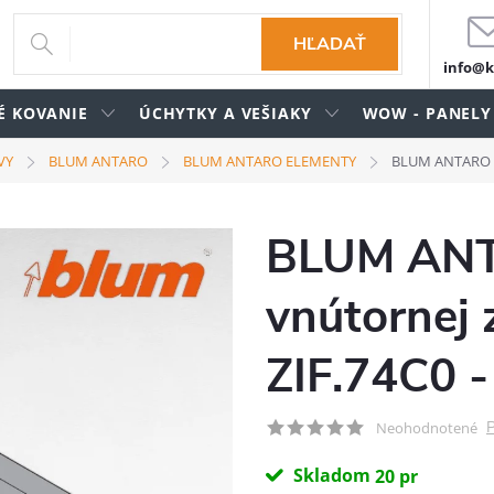
HĽADAŤ
info@k
É KOVANIE
ÚCHYTKY A VEŠIAKY
WOW - PANELY
VY
BLUM ANTARO
BLUM ANTARO ELEMENTY
BLUM ANTARO dr
BLUM ANT
vnútornej 
ZIF.74C0 
P
Neohodnotené
Skladom
20 pr