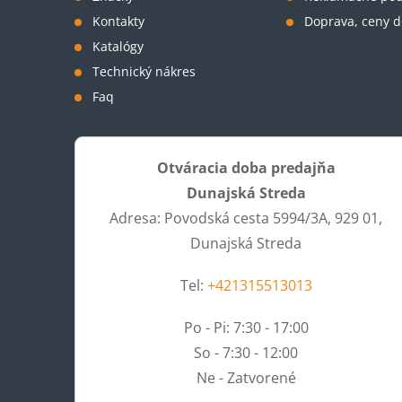
Kontakty
Doprava, ceny d
e
Katalógy
Technický nákres
Faq
Otváracia doba predajňa
Dunajská Streda
Adresa: Povodská cesta 5994/3A, 929 01,
Dunajská Streda
Tel:
+421315513013
Po - Pi: 7:30 - 17:00
So - 7:30 - 12:00
Ne - Zatvorené