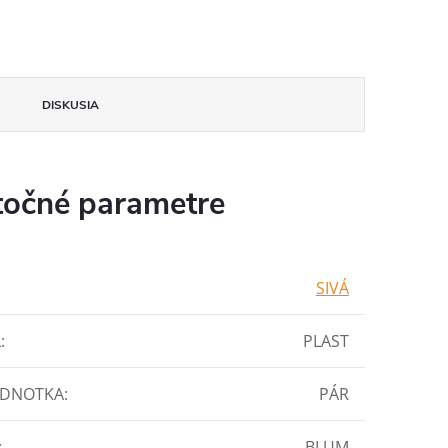
DISKUSIA
očné parametre
SIVÁ
L
:
PLAST
EDNOTKA
:
PÁR
:
BLUM