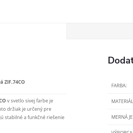
Dodat
á ZIF.74CO
FARBA
:
4CO
v svetlo sivej farbe je
MATERIÁ
nto držiak je určený pre
MERNÁ J
ú stabilné a funkčné riešenie
VÝROBCA