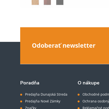
Z
Odoberať newsletter
á
p
ä
Poradňa
O nákupe
t
Predajňa Dunajská Streda
Obchodné podm
Predajňa Nové Zámky
Ochrana osobný
i
Značky
Reklamačné po