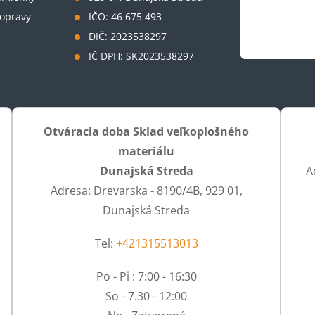
opravy
IČO: 46 675 493
DIČ: 2023538297
IČ DPH: SK2023538297
Otváracia doba Sklad veľkoplošného
materiálu
Dunajská Streda
A
Adresa: Drevarska - 8190/4B, 929 01,
Dunajská Streda
Tel:
+421315513013
Po - Pi : 7:00 - 16:30
So - 7.30 - 12:00