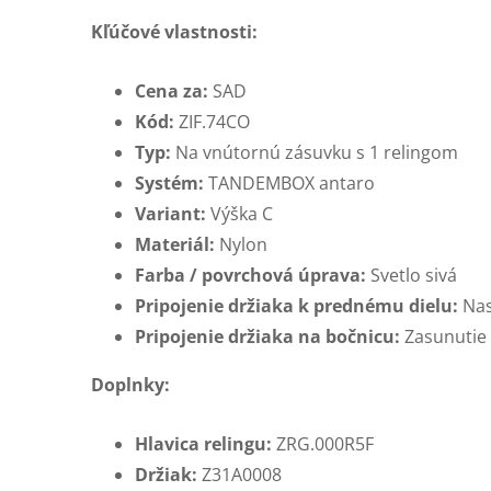
Kľúčové vlastnosti:
Cena za:
SAD
Kód:
ZIF.74CO
Typ:
Na vnútornú zásuvku s 1 relingom
Systém:
TANDEMBOX antaro
Variant:
Výška C
Materiál:
Nylon
Farba / povrchová úprava:
Svetlo sivá
Pripojenie držiaka k prednému dielu:
Nas
Pripojenie držiaka na bočnicu:
Zasunutie
Doplnky:
Hlavica relingu:
ZRG.000R5F
Držiak:
Z31A0008