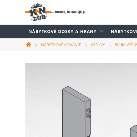
Prejsť
na
obsah
NÁBYTKOVÉ DOSKY A HRANY
NÁBYTKOV
NÁBYTKOVÉ KOVANIE
VÝSUVY
BLUM VÝSU
Domov