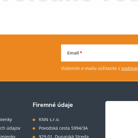
Email
Vložením e-mailu súhlasíte s
podmien
Firemné údaje
ienky
KNN s.r.o.
ch údajov
Povodská cesta 5994/3A
dmienky
929 01, Dunajská Streda