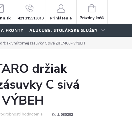
NÁKUPNÝ
KOŠÍK
nn.sk
+421 315513013
Prihlásenie
Prázdny košík
 A FRONTY
ALUCUBE, STOLÁRSKE SLUŽBY
žiak vnútornej zásuvky C sivá ZIF.74C0 - VÝBEH
ARO držiak
zásuvky C sivá
- VÝBEH
odrobnosti hodnotenia
Kód:
030202