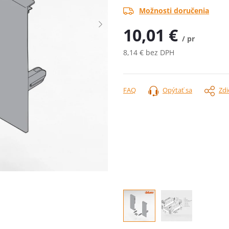
Možnosti doručenia
10,01 €
/ pr
8,14 € bez DPH
Jednotková
cena:
FAQ
Opýtať sa
Zdi