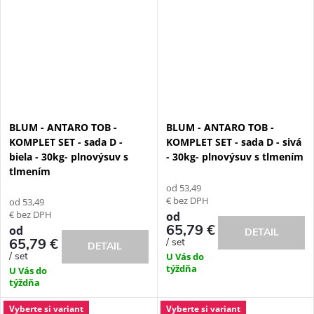
BLUM - ANTARO TOB -
BLUM - ANTARO TOB -
KOMPLET SET - sada D -
KOMPLET SET - sada D - sivá
biela - 30kg- plnovýsuv s
- 30kg- plnovýsuv s tlmením
tlmením
od 53,49
€ bez DPH
od 53,49
€ bez DPH
od
65,79 €
od
DETAIL
65,79 €
/ set
DETAIL
/ set
U Vás do
týždňa
U Vás do
týždňa
Vyberte si variant
Vyberte si variant