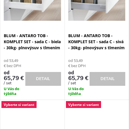
v
v
BLUM - ANTARO TOB -
BLUM - ANTARO TOB -
KOMPLET SET - sada C - biela
KOMPLET SET - sada C - sivá
- 30kg- plnovýsuv s tlmením
- 30kg- plnovýsuv s tlmením
od 53,49
od 53,49
€ bez DPH
€ bez DPH
od
od
65,79 €
65,79 €
DETAIL
DETAIL
/ set
/ set
U Vás do
U Vás do
týždňa
týždňa
Vyberte si variant
Vyberte si variant