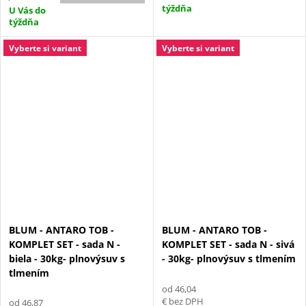
týždňa
U Vás do
týždňa
Vyberte si variant
Vyberte si variant
BLUM - ANTARO TOB -
BLUM - ANTARO TOB -
KOMPLET SET - sada N -
KOMPLET SET - sada N - sivá
biela - 30kg- plnovýsuv s
- 30kg- plnovýsuv s tlmením
tlmením
od 46,04
€ bez DPH
od 46,87