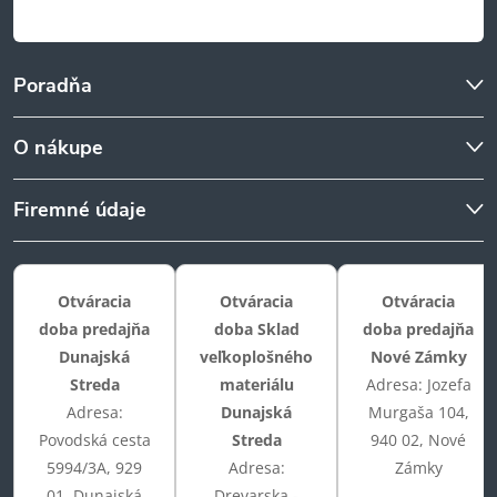
s
u
Poradňa
O nákupe
Firemné údaje
Otváracia
Otváracia
Otváracia
doba predajňa
doba Sklad
doba predajňa
Dunajská
veľkoplošného
Nové Zámky
Streda
materiálu
Adresa: Jozefa
Adresa:
Dunajská
Murgaša 104,
Povodská cesta
Streda
940 02, Nové
5994/3A, 929
Adresa:
Zámky
01, Dunajská
Drevarska -