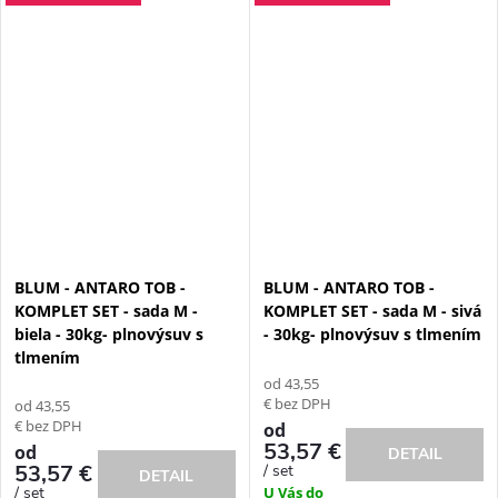
BLUM - ANTARO TOB -
BLUM - ANTARO TOB -
KOMPLET SET - sada M -
KOMPLET SET - sada M - sivá
biela - 30kg- plnovýsuv s
- 30kg- plnovýsuv s tlmením
tlmením
od 43,55
€ bez DPH
od 43,55
€ bez DPH
od
53,57 €
od
DETAIL
53,57 €
/ set
DETAIL
/ set
U Vás do