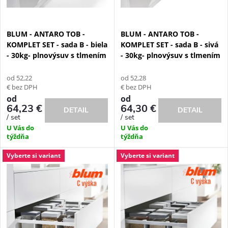
s
e
p
BLUM - ANTARO TOB -
BLUM - ANTARO TOB -
p
KOMPLET SET - sada B - biela
KOMPLET SET - sada B - sivá
r
- 30kg- plnovýsuv s tlmením
- 30kg- plnovýsuv s tlmením
r
o
od 52,22
od 52,28
o
€ bez DPH
€ bez DPH
d
od
od
64,23 €
64,30 €
DETAIL
DETAIL
d
/ set
/ set
u
U Vás do
U Vás do
u
týždňa
týždňa
k
Vyberte si variant
Vyberte si variant
k
t
t
o
o