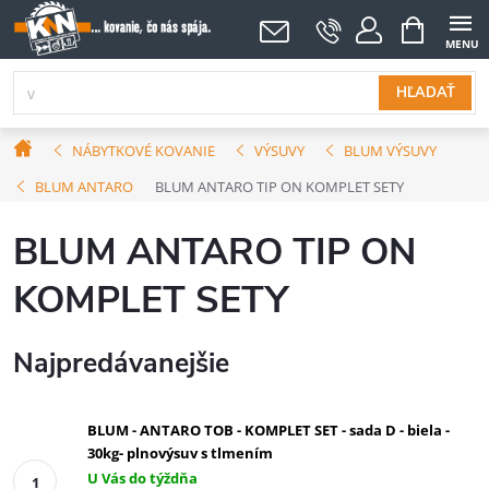
Prejsť
NÁKUPNÝ
KOŠÍK
na
obsah
HĽADAŤ
Domov
NÁBYTKOVÉ KOVANIE
VÝSUVY
BLUM VÝSUVY
BLUM ANTARO
BLUM ANTARO TIP ON KOMPLET SETY
BLUM ANTARO TIP ON
KOMPLET SETY
Najpredávanejšie
BLUM - ANTARO TOB - KOMPLET SET - sada D - biela -
30kg- plnovýsuv s tlmením
U Vás do týždňa