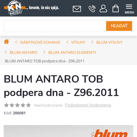
Prejsť
NÁKUPNÝ
KOŠÍK
na
obsah
HĽADAŤ
Domov
NÁBYTKOVÉ KOVANIE
VÝSUVY
BLUM VÝSUVY
BLUM ANTARO
BLUM ANTARO ELEMENTY
BLUM ANTARO TOB podpera dna - Z96.2011
BLUM ANTARO TOB
podpera dna - Z96.2011
Podrobnosti hodnotenia
Neohodnotené
Kód:
206081