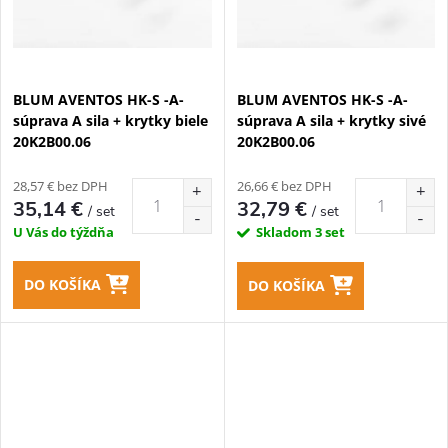
BLUM AVENTOS HK-S -A-
BLUM AVENTOS HK-S -A-
súprava A sila + krytky biele
súprava A sila + krytky sivé
20K2B00.06
20K2B00.06
28,57 € bez DPH
26,66 € bez DPH
35,14 €
32,79 €
/ set
/ set
U Vás do týždňa
Skladom
3 set
DO KOŠÍKA
DO KOŠÍKA