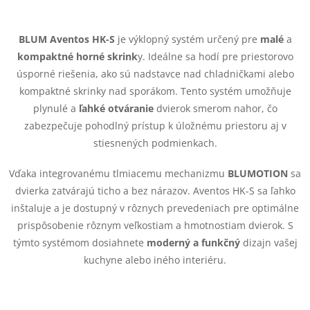
O
v
BLUM Aventos HK-S
je výklopný systém určený pre
malé
a
kompaktné horné skrink
y. Ideálne sa hodí pre priestorovo
l
úsporné riešenia, ako sú nadstavce nad chladničkami alebo
á
kompaktné skrinky nad sporákom. Tento systém umožňuje
plynulé a
ľahké otváranie
dvierok smerom nahor, čo
d
zabezpečuje pohodlný prístup k úložnému priestoru aj v
stiesnených podmienkach.
a
Vďaka integrovanému tlmiacemu mechanizmu
BLUMOTION
sa
c
dvierka zatvárajú ticho a bez nárazov. Aventos HK-S sa ľahko
i
inštaluje a je dostupný v rôznych prevedeniach pre optimálne
prispôsobenie rôznym veľkostiam a hmotnostiam dvierok. S
e
týmto systémom dosiahnete
moderný a funkčný
dizajn vašej
p
kuchyne alebo iného interiéru.
r