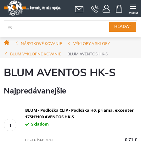
Prejsť
NÁKUPNÝ
KOŠÍK
na
obsah
HĽADAŤ
Domov
NÁBYTKOVÉ KOVANIE
VÝKLOPY A SKLOPY
BLUM VÝKLOPNÉ KOVANIE
BLUM AVENTOS HK-S
BLUM AVENTOS HK-S
Najpredávanejšie
BLUM - Podložka CLIP - Podložka H0, priama, excenter
175H3100 AVENTOS HK-S
Skladom
0,58 € bez DPH
0,71 €