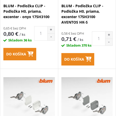
p
BLUM - Podložka CLIP -
BLUM - Podložka CLIP -
p
Podložka H0, priama,
Podložka H0, priama,
r
excenter - onyx 175H3100
excenter 175H3100
r
AVENTOS HK-S
o
0,65 € bez DPH
o
0,80 €
0,58 € bez DPH
/ ks
d
0,71 €
/ ks
Skladom
36 ks
d
Skladom
370 ks
u
DO KOŠÍKA
u
DO KOŠÍKA
k
k
t
t
o
o
v
v