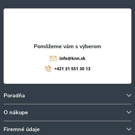
t
i
e
info
@
knn.sk
+421 31 551 30 13
Poradňa
O nákupe
Firemné údaje