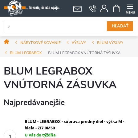
Prejsť
NÁKUPNÝ
KOŠÍK
na
obsah
HĽADAŤ
Domov
NÁBYTKOVÉ KOVANIE
VÝSUVY
BLUM VÝSUVY
BLUM LEGRABOX
BLUM LEGRABOX VNÚTORNÁ ZÁSUVKA
BLUM LEGRABOX
VNÚTORNÁ ZÁSUVKA
Najpredávanejšie
BLUM - LEGRABOX - súprava predný diel - výška M -
biela - ZI7.0MS0
U Vás do týždňa