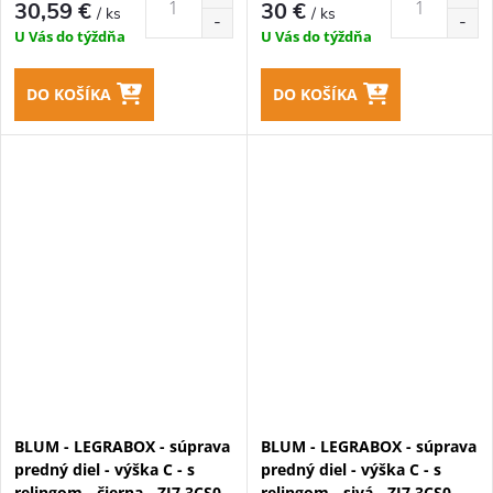
30,59 €
30 €
/ ks
/ ks
U Vás do týždňa
U Vás do týždňa
DO KOŠÍKA
DO KOŠÍKA
BLUM - LEGRABOX - súprava
BLUM - LEGRABOX - súprava
predný diel - výška C - s
predný diel - výška C - s
relingom - čierna - ZI7.3CS0
relingom - sivá - ZI7.3CS0