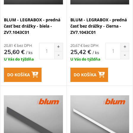
s
e
p
BLUM - LEGRABOX - predná
BLUM - LEGRABOX - predná
p
časť bez drážky - biela -
časť bez drážky - čierna -
r
ZV7.1043C01
ZV7.1043C01
r
o
20,81 € bez DPH
20,67 € bez DPH
o
25,60 €
25,42 €
/ ks
/ ks
d
U Vás do týždňa
U Vás do týždňa
d
u
DO KOŠÍKA
DO KOŠÍKA
u
k
k
t
t
o
o