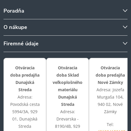
u
Poradňa
O nákupe
Firemné údaje
Otváracia
Otváracia
Otváracia
doba predajňa
doba Sklad
doba predajňa
Dunajská
veľkoplošného
Nové Zámky
Streda
materiálu
Adresa: Jozefa
Adresa:
Dunajská
Murgaša 104,
Povodská cesta
Streda
940 02, Nové
5994/3A, 929
Adresa:
Zámky
01, Dunajská
Drevarska -
Tel:
Streda
8190/4B, 929