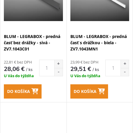
v
v
BLUM - LEGRABOX - predná
BLUM - LEGRABOX - predná
časť bez drážky - sivá -
časť s drážkou - biela -
ZV7.1043C01
ZV7.1043MN1
22,81 € bez DPH
23,99 € bez DPH
28,06 €
29,51 €
/ ks
/ ks
U Vás do týždňa
U Vás do týždňa
DO KOŠÍKA
DO KOŠÍKA