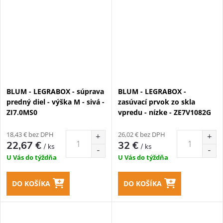
BLUM - LEGRABOX - súprava
BLUM - LEGRABOX -
predný diel - výška M - sivá -
zasúvací prvok zo skla
ZI7.0MS0
vpredu - nízke - ZE7V1082G
18,43 € bez DPH
26,02 € bez DPH
22,67 €
32 €
/ ks
/ ks
U Vás do týždňa
U Vás do týždňa
DO KOŠÍKA
DO KOŠÍKA