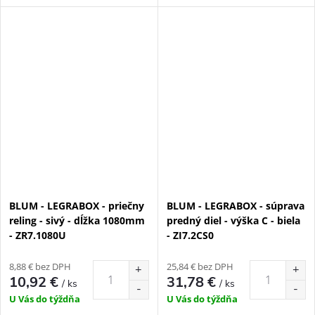
BLUM - LEGRABOX - priečny
BLUM - LEGRABOX - súprava
reling - sivý - dĺžka 1080mm
predný diel - výška C - biela
- ZR7.1080U
- ZI7.2CS0
8,88 € bez DPH
25,84 € bez DPH
10,92 €
31,78 €
/ ks
/ ks
U Vás do týždňa
U Vás do týždňa