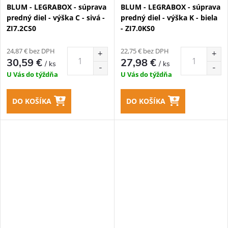
BLUM - LEGRABOX - súprava
BLUM - LEGRABOX - súprava
predný diel - výška C - sivá -
predný diel - výška K - biela
ZI7.2CS0
- ZI7.0KS0
24,87 € bez DPH
22,75 € bez DPH
30,59 €
27,98 €
/ ks
/ ks
U Vás do týždňa
U Vás do týždňa
DO KOŠÍKA
DO KOŠÍKA