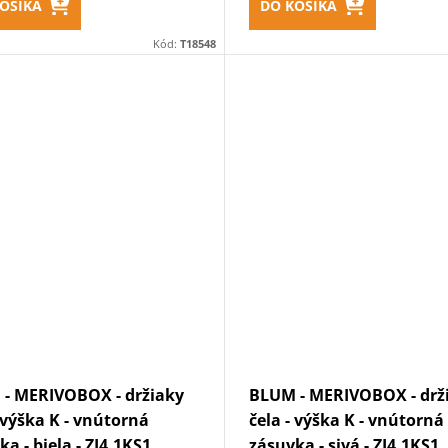
OŠÍKA
DO KOŠÍKA
Kód:
T18548
- MERIVOBOX - držiaky
BLUM - MERIVOBOX - drž
- výška K - vnútorná
čela - výška K - vnútorná
a - biela - ZI4.1KS1
zásuvka - sivá - ZI4.1KS1