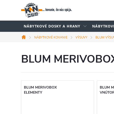
Prejsť
na
obsah
NÁBYTKOVÉ DOSKY A HRANY
NÁBYTKOV
NÁBYTKOVÉ KOVANIE
VÝSUVY
BLUM VÝSU
Domov
BLUM MERIVOBO
BLUM MERIVOBOX
BLUM M
ELEMENTY
VNÚTOR