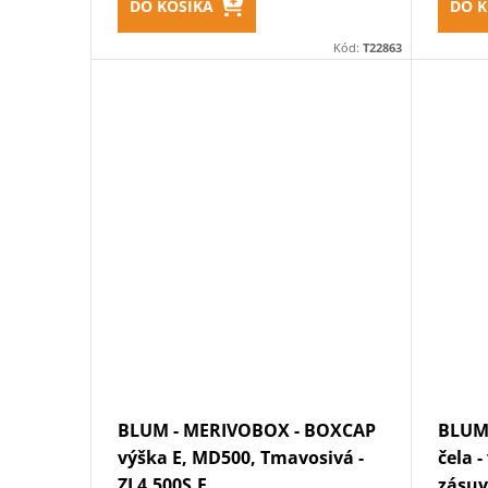
o
k
DO KOŠÍKA
DO K
v
Kód:
T22863
t
o
v
BLUM - MERIVOBOX - BOXCAP
BLUM 
výška E, MD500, Tmavosivá -
čela 
ZL4.500S.E
zásuvk