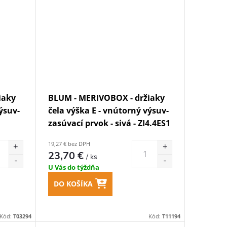
iaky
BLUM - MERIVOBOX - držiaky
ýsuv-
čela výška E - vnútorný výsuv-
zasúvací prvok - sivá - ZI4.4ES1
19,27 € bez DPH
23,70 €
/ ks
U Vás do týždňa
DO KOŠÍKA
Kód:
T03294
Kód:
T11194