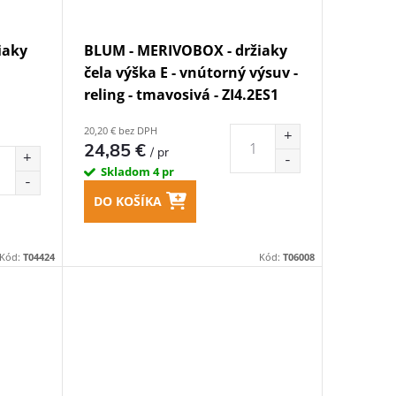
iaky
BLUM - MERIVOBOX - držiaky
čela výška E - vnútorný výsuv -
reling - tmavosivá - ZI4.2ES1
20,20 € bez DPH
24,85 €
/ pr
Skladom
4 pr
DO KOŠÍKA
Kód:
T04424
Kód:
T06008