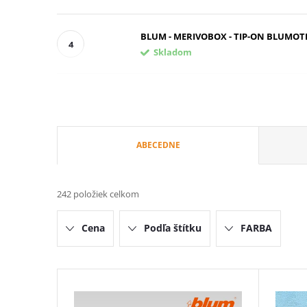
BLUM - MERIVOBOX - TIP-ON BLUMOTION
Skladom
R
ABECEDNE
a
242
položiek celkom
d
Cena
Podľa štítku
FARBA
e
n
V