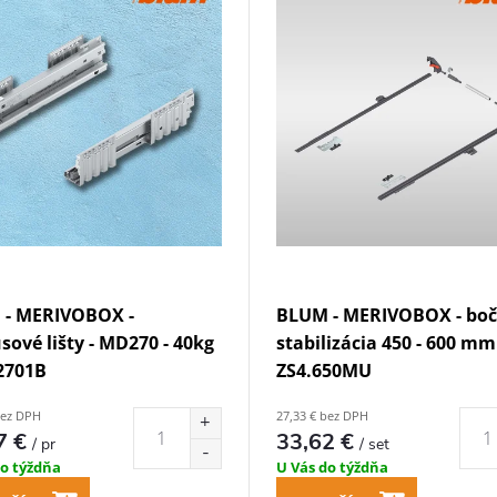
 - MERIVOBOX -
BLUM - MERIVOBOX - bo
sové lišty - MD270 - 40kg
stabilizácia 450 - 600 mm 
.2701B
ZS4.650MU
bez DPH
27,33 € bez DPH
7 €
33,62 €
/ pr
/ set
do týždňa
U Vás do týždňa