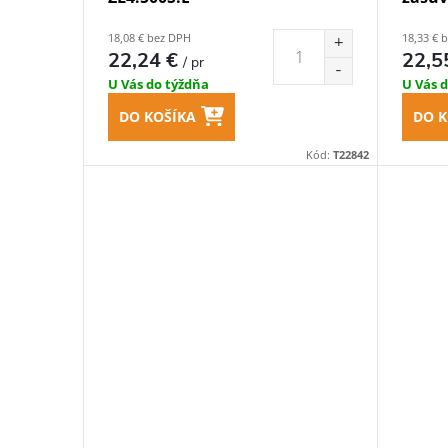
18,08 € bez DPH
18,33 € 
22,24 €
22,5
/ pr
U Vás do týždňa
U Vás 
DO KOŠÍKA
DO K
Kód:
T22842