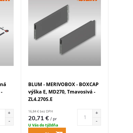
čná
BLUM - MERIVOBOX - BOXCAP
-
výška E, MD270, Tmavosivá -
ZL4.270S.E
16,84 € bez DPH
20,71 €
/ pr
U Vás do týždňa