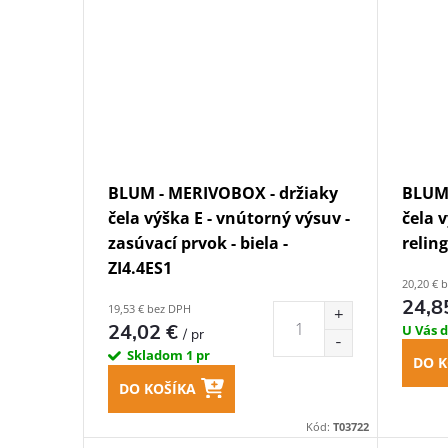
BLUM - MERIVOBOX - držiaky
BLUM 
čela výška E - vnútorný výsuv -
čela 
zasúvací prvok - biela -
reling
ZI4.4ES1
20,20 € 
24,8
19,53 € bez DPH
24,02 €
U Vás 
/ pr
Skladom
1 pr
DO K
DO KOŠÍKA
Kód:
T03722