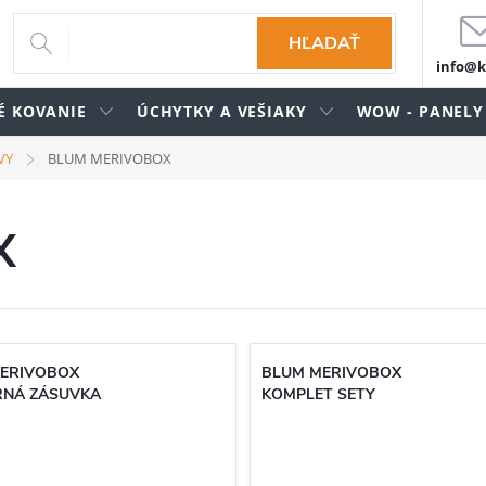
HĽADAŤ
info@k
É KOVANIE
ÚCHYTKY A VEŠIAKY
WOW - PANELY
VY
BLUM MERIVOBOX
X
ERIVOBOX
BLUM MERIVOBOX
NÁ ZÁSUVKA
KOMPLET SETY