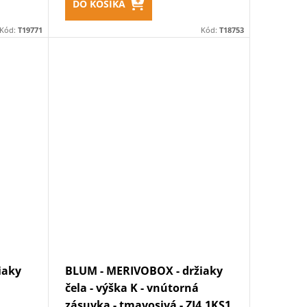
DO KOŠÍKA
Kód:
T19771
Kód:
T18753
iaky
BLUM - MERIVOBOX - držiaky
čela - výška K - vnútorná
zásuvka - tmavosivá - ZI4.1KS1