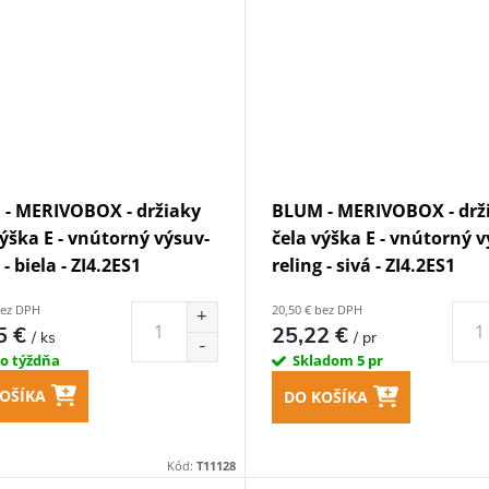
- MERIVOBOX - držiaky
BLUM - MERIVOBOX - drž
výška E - vnútorný výsuv-
čela výška E - vnútorný v
 - biela - ZI4.2ES1
reling - sivá - ZI4.2ES1
bez DPH
20,50 € bez DPH
5 €
25,22 €
/ ks
/ pr
do týždňa
Skladom
5 pr
OŠÍKA
DO KOŠÍKA
Kód:
T11128