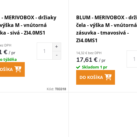
- MERIVOBOX - držiaky
BLUM - MERIVOBOX - drž
- výška M - vnútorná
čela - výška M - vnútorná
ka - sivá - ZI4.0MS1
zásuvka - tmavosivá -
ZI4.0MS1
bez DPH
1 €
/ pr
14,32 € bez DPH
17,61 €
do týždňa
/ pr
Skladom
1 pr
OŠÍKA
DO KOŠÍKA
Kód:
T03318