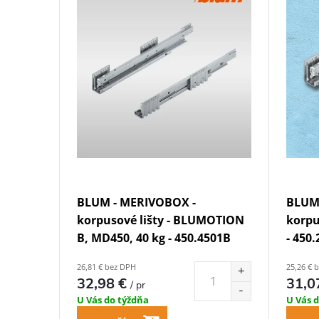
i
ý
e
p
p
i
r
s
o
p
d
r
BLUM - MERIVOBOX -
BLUM
u
o
korpusové lišty - BLUMOTION
korpu
B, MD450, 40 kg - 450.4501B
- 450
k
d
26,81 € bez DPH
25,26 € 
t
32,98 €
31,0
/ pr
u
U Vás do týždňa
U Vás 