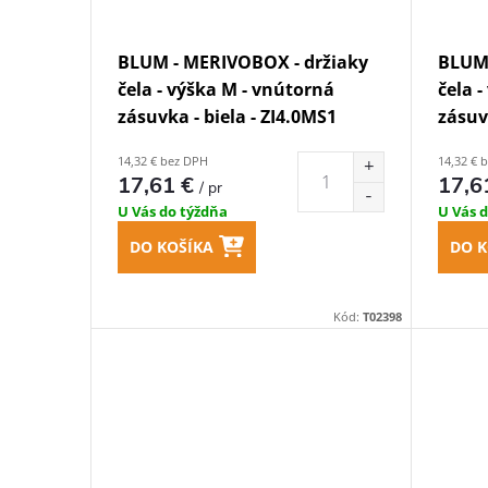
BLUM - MERIVOBOX - držiaky
BLUM 
čela - výška M - vnútorná
čela 
zásuvka - biela - ZI4.0MS1
zásuv
14,32 € bez DPH
14,32 € 
17,61 €
17,6
/ pr
U Vás do týždňa
U Vás 
DO KOŠÍKA
DO K
Kód:
T02398