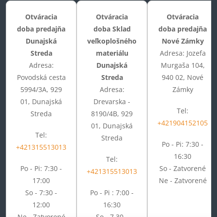
Otváracia
Otváracia
Otváracia
doba predajňa
doba Sklad
doba predajňa
Dunajská
veľkoplošného
Nové Zámky
Streda
materiálu
Adresa: Jozefa
Adresa:
Dunajská
Murgaša 104,
Povodská cesta
Streda
940 02, Nové
5994/3A, 929
Adresa:
Zámky
01, Dunajská
Drevarska -
Tel:
Streda
8190/4B, 929
+421904152105
01, Dunajská
Tel:
Streda
Po - Pi: 7:30 -
+421315513013
16:30
Tel:
Po - Pi: 7:30 -
So - Zatvorené
+421315513013
17:00
Ne - Zatvorené
So - 7:30 -
Po - Pi : 7:00 -
12:00
16:30
Ne - Zatvorené
So - 7.30 -