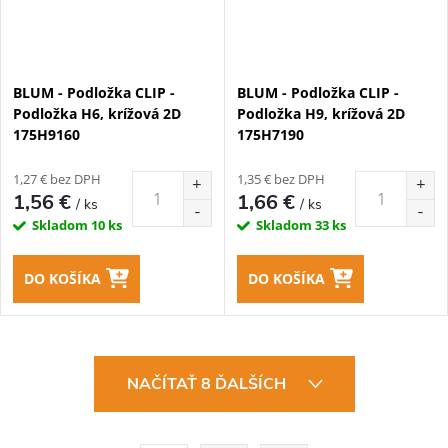
BLUM - Podložka CLIP -
BLUM - Podložka CLIP -
Podložka H6, krížová 2D
Podložka H9, krížová 2D
175H9160
175H7190
1,27 € bez DPH
1,35 € bez DPH
1,56 €
1,66 €
/ ks
/ ks
Skladom
10 ks
Skladom
33 ks
DO KOŠÍKA
DO KOŠÍKA
O
NAČÍTAŤ 8 ĎALŠÍCH
v