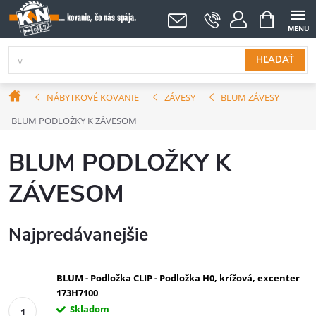
Prejsť
NÁKUPNÝ
KOŠÍK
na
obsah
HĽADAŤ
Domov
NÁBYTKOVÉ KOVANIE
ZÁVESY
BLUM ZÁVESY
BLUM PODLOŽKY K ZÁVESOM
BLUM PODLOŽKY K
ZÁVESOM
Najpredávanejšie
BLUM - Podložka CLIP - Podložka H0, krížová, excenter
173H7100
Skladom