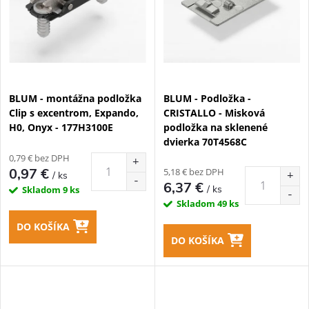
v
v
BLUM - montážna podložka
BLUM - Podložka -
Clip s excentrom, Expando,
CRISTALLO - Misková
H0, Onyx - 177H3100E
podložka na sklenené
dvierka 70T4568C
0,79 € bez DPH
0,97 €
5,18 € bez DPH
/ ks
6,37 €
/ ks
Skladom
9 ks
Skladom
49 ks
DO KOŠÍKA
DO KOŠÍKA