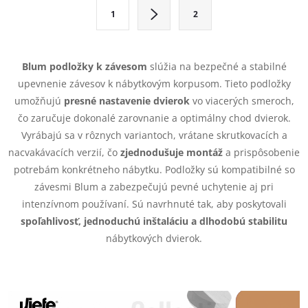
l
S
1
2
t
á
r
d
á
Blum podložky k závesom
slúžia na bezpečné a stabilné
a
n
upevnenie závesov k nábytkovým korpusom. Tieto podložky
k
umožňujú
presné nastavenie dvierok
vo viacerých smeroch,
c
o
čo zaručuje dokonalé zarovnanie a optimálny chod dvierok.
i
Vyrábajú sa v rôznych variantoch, vrátane skrutkovacích a
v
nacvakávacích verzií, čo
zjednodušuje montáž
a prispôsobenie
a
e
potrebám konkrétneho nábytku. Podložky sú kompatibilné so
n
závesmi Blum a zabezpečujú pevné uchytenie aj pri
p
i
intenzívnom používaní. Sú navrhnuté tak, aby poskytovali
e
r
spoľahlivosť, jednoduchú inštaláciu a dlhodobú stabilitu
nábytkových dvierok.
v
k
y