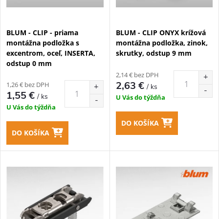
s
e
p
BLUM - CLIP - priama
BLUM - CLIP ONYX krížová
p
montážna podložka s
montážna podložka, zinok,
r
excentrom, oceľ, INSERTA,
skrutky, odstup 9 mm
r
odstup 0 mm
o
2,14 € bez DPH
o
2,63 €
1,26 € bez DPH
/ ks
d
1,55 €
/ ks
U Vás do týždňa
d
U Vás do týždňa
u
DO KOŠÍKA
u
DO KOŠÍKA
k
k
t
t
o
o