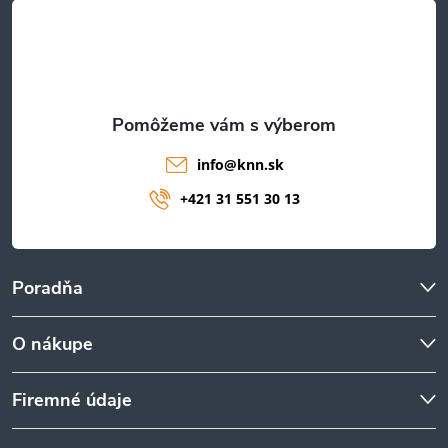
t
i
e
info
@
knn.sk
+421 31 551 30 13
Poradňa
O nákupe
Firemné údaje