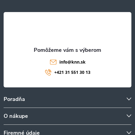
ä
t
i
e
info
@
knn.sk
+421 31 551 30 13
Poradňa
O nákupe
Firemné údaje