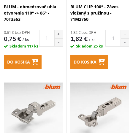
p
BLUM - obmedzovač uhla
BLUM CLIP 100° - Záves
p
otvorenia 110° -> 86° -
vložený s pružinou -
r
70T3553
71M2750
r
o
0,61 € bez DPH
1,32 € bez DPH
o
0,75 €
1,62 €
/ ks
/ ks
d
Skladom
117 ks
Skladom
25 ks
d
u
DO KOŠÍKA
DO KOŠÍKA
u
k
k
t
t
o
o
v
v