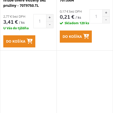
hrubé dvere vložený bez
70T3504
pružiny - 70T9750.TL
0,17 € bez DPH
0,21 €
2,77 € bez DPH
/ ks
3,41 €
/ ks
Skladom
120 ks
U Vás do týždňa
DO KOŠÍKA
DO KOŠÍKA