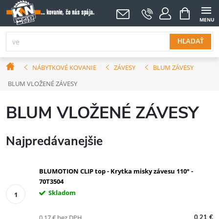
Prejsť
NÁKUPNÝ
KOŠÍK
na
obsah
HĽADAŤ
Domov
NÁBYTKOVÉ KOVANIE
ZÁVESY
BLUM ZÁVESY
BLUM VLOŽENÉ ZÁVESY
BLUM VLOŽENÉ ZÁVESY
Najpredávanejšie
BLUMOTION CLIP top - Krytka misky závesu 110° -
70T3504
Skladom
0,17 € bez DPH
0,21 €