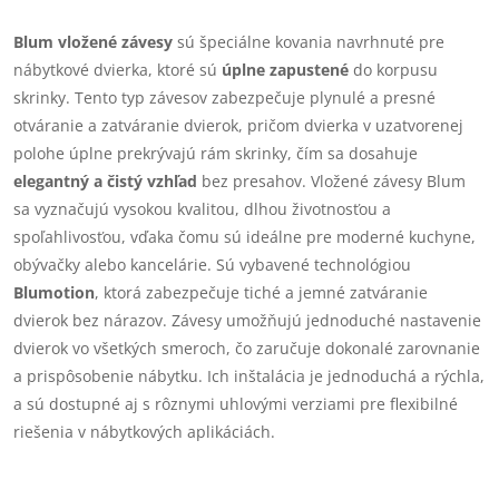
O
v
Blum vložené závesy
sú špeciálne kovania navrhnuté pre
nábytkové dvierka, ktoré sú
úplne zapustené
do korpusu
l
skrinky. Tento typ závesov zabezpečuje plynulé a presné
á
otváranie a zatváranie dvierok, pričom dvierka v uzatvorenej
polohe úplne prekrývajú rám skrinky, čím sa dosahuje
d
elegantný a čistý vzhľad
bez presahov. Vložené závesy Blum
sa vyznačujú vysokou kvalitou, dlhou životnosťou a
a
spoľahlivosťou, vďaka čomu sú ideálne pre moderné kuchyne,
c
obývačky alebo kancelárie. Sú vybavené technológiou
Blumotion
, ktorá zabezpečuje tiché a jemné zatváranie
i
dvierok bez nárazov. Závesy umožňujú jednoduché nastavenie
e
dvierok vo všetkých smeroch, čo zaručuje dokonalé zarovnanie
a prispôsobenie nábytku. Ich inštalácia je jednoduchá a rýchla,
p
a sú dostupné aj s rôznymi uhlovými verziami pre flexibilné
riešenia v nábytkových aplikáciách.
r
v