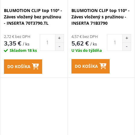
BLUMOTION CLIP top 110° -
BLUMOTION CLIP top 110° -
Záves vložený bez pružinou
Záves vložený s pružinou -
- INSERTA 70T3790.TL
INSERTA 71B3790
2,72 € bez DPH
4,57 € bez DPH
3,35 €
5,62 €
/ ks
/ ks
Skladom
18 ks
U Vás do týždňa
DO KOŠÍKA
DO KOŠÍKA