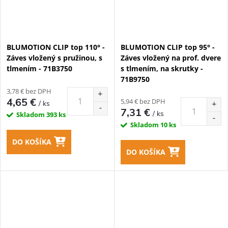
BLUMOTION CLIP top 110° -
BLUMOTION CLIP top 95° -
Záves vložený s pružinou, s
Záves vložený na prof. dvere
tlmením - 71B3750
s tlmením, na skrutky -
71B9750
3,78 € bez DPH
4,65 €
5,94 € bez DPH
/ ks
7,31 €
/ ks
Skladom
393 ks
Skladom
10 ks
DO KOŠÍKA
DO KOŠÍKA