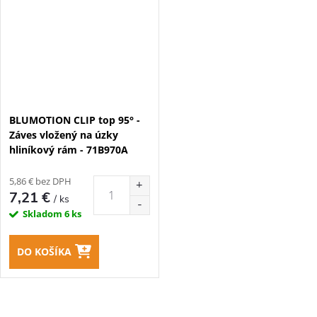
BLUMOTION CLIP top 95° -
Záves vložený na úzky
hliníkový rám - 71B970A
5,86 € bez DPH
7,21 €
/ ks
Skladom
6 ks
DO KOŠÍKA