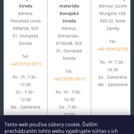
Streda
materiálu
Adresa: Jozefa
Adresa:
Dunajská
Murgaša 104,
Povodská cesta
Streda
940 02, Nové
5994/3A, 929
Adresa:
Zámky
01, Dunajská
Drevarska -
Tel:
Streda
8190/4B, 929
+421904152105
01, Dunajská
Tel:
Streda
Po - Pi: 7:30 -
+421315513013
16:30
Tel:
Po - Pi: 7:30 -
So - Zatvorené
+421315513013
17:00
Ne - Zatvorené
So - 7:30 -
Po - Pi : 7:00 -
12:00
16:30
Ne - Zatvorené
So - 7.30 -
12:00
Ne - Zatvorené
Tento web používa súbory cookie. Ďalším
prechádzaním tohto webu vyjadrujete súhlas s ich