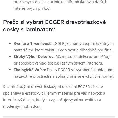
pracovných dosiek, skriniek, políc, obkladov a ďalších
interiérových prvkov.
Prečo si vybrať EGGER drevotrieskové
dosky s laminátom:
Kvalita a Trvanlivosť:
EGGER je známy svojimi kvalitnými
materiálmi, ktoré zaisťujú odolnosť a dlhodobé použitie.
Široký Výber Dekorov:
Rôznorodosť dekorov umožňuje
prispôsobiť vzhľad dosiek rôznym štýlom interiéru.
Ekologická Voľba:
Dosky EGGER sú vyrobené s ohľadom
na životné prostredie a spĺňajú prísne ekologické normy.
S laminátovými drevotrieskovými doskami EGGER získate
spoľahlivý a esteticky príjemný materiál pre váš nábytok a
interiérový dizajn, ktorý sa vyznačuje vysokou kvalitou a
moderným vzhľadom.