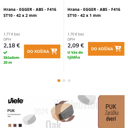
Hrana - EGGER - ABS - F416
Hrana - EGGER - ABS - F416
ST10 - 42 x 2 mm
ST10 - 42 x 1 mm
1,77 € bez
1,70 € bez
DPH
DPH
2,18 €
2,09 €
DO KOŠÍKA
DO KOŠÍKA
U Vás do
týždňa
Skladom
20 m