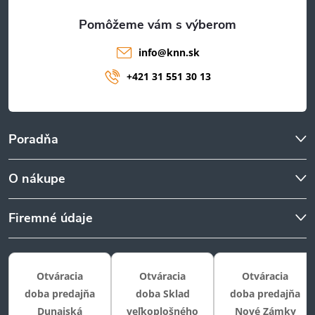
e
info
@
knn.sk
+421 31 551 30 13
Poradňa
O nákupe
Firemné údaje
Otváracia
Otváracia
Otváracia
doba predajňa
doba Sklad
doba predajňa
Dunajská
veľkoplošného
Nové Zámky