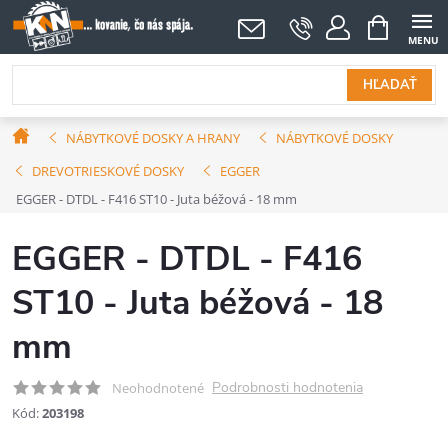
Prejsť
NÁKUPNÝ
KOŠÍK
na
obsah
HĽADAŤ
Domov
NÁBYTKOVÉ DOSKY A HRANY
NÁBYTKOVÉ DOSKY
DREVOTRIESKOVÉ DOSKY
EGGER
EGGER - DTDL - F416 ST10 - Juta béžová - 18 mm
EGGER - DTDL - F416
ST10 - Juta béžová - 18
mm
Podrobnosti hodnotenia
Neohodnotené
Kód:
203198