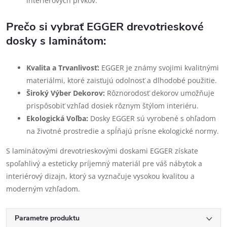
interiérových prvkov.
Prečo si vybrať EGGER drevotrieskové
dosky s laminátom:
Kvalita a Trvanlivosť:
EGGER je známy svojimi kvalitnými
materiálmi, ktoré zaisťujú odolnosť a dlhodobé použitie.
Široký Výber Dekorov:
Rôznorodosť dekorov umožňuje
prispôsobiť vzhľad dosiek rôznym štýlom interiéru.
Ekologická Voľba:
Dosky EGGER sú vyrobené s ohľadom
na životné prostredie a spĺňajú prísne ekologické normy.
S laminátovými drevotrieskovými doskami EGGER získate
spoľahlivý a esteticky príjemný materiál pre váš nábytok a
interiérový dizajn, ktorý sa vyznačuje vysokou kvalitou a
moderným vzhľadom.
Parametre produktu