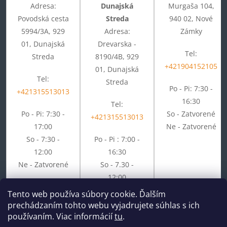
Adresa:
Dunajská
Murgaša 104,
Povodská cesta
Streda
940 02, Nové
5994/3A, 929
Adresa:
Zámky
01, Dunajská
Drevarska -
Tel:
Streda
8190/4B, 929
+421904152105
01, Dunajská
Tel:
Streda
Po - Pi: 7:30 -
+421315513013
16:30
Tel:
Po - Pi: 7:30 -
So - Zatvorené
+421315513013
17:00
Ne - Zatvorené
So - 7:30 -
Po - Pi : 7:00 -
12:00
16:30
Ne - Zatvorené
So - 7.30 -
12:00
Ne - Zatvorené
Tento web používa súbory cookie. Ďalším
prechádzaním tohto webu vyjadrujete súhlas s ich
používaním. Viac informácií
tu
.