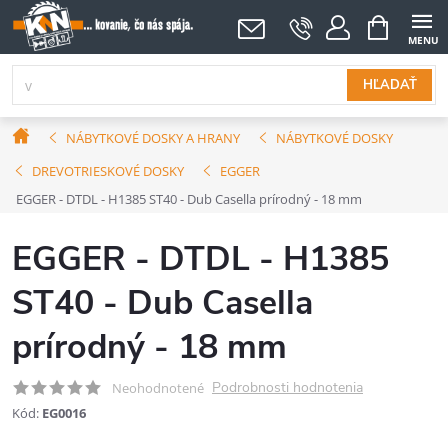
Prejsť
NÁKUPNÝ
KOŠÍK
na
obsah
HĽADAŤ
Domov
NÁBYTKOVÉ DOSKY A HRANY
NÁBYTKOVÉ DOSKY
DREVOTRIESKOVÉ DOSKY
EGGER
EGGER - DTDL - H1385 ST40 - Dub Casella prírodný - 18 mm
EGGER - DTDL - H1385
ST40 - Dub Casella
prírodný - 18 mm
Podrobnosti hodnotenia
Neohodnotené
Kód:
EG0016