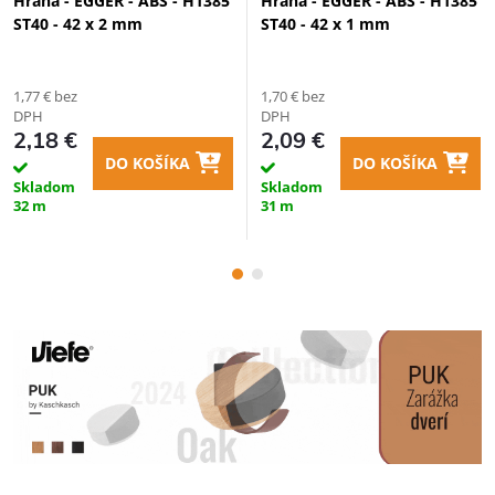
Hrana - EGGER - ABS - H1385
Hrana - EGGER - ABS - H1385
ST40 - 42 x 2 mm
ST40 - 42 x 1 mm
1,77 € bez
1,70 € bez
DPH
DPH
2,18 €
2,09 €
DO KOŠÍKA
DO KOŠÍKA
Skladom
Skladom
32 m
31 m