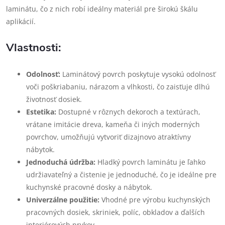
laminátu, čo z nich robí ideálny materiál pre širokú škálu
aplikácií.
Vlastnosti:
Odolnosť:
Laminátový povrch poskytuje vysokú odolnosť
voči poškriabaniu, nárazom a vlhkosti, čo zaisťuje dlhú
životnosť dosiek.
Estetika:
Dostupné v rôznych dekoroch a textúrach,
vrátane imitácie dreva, kameňa či iných moderných
povrchov, umožňujú vytvoriť dizajnovo atraktívny
nábytok.
Jednoduchá údržba:
Hladký povrch laminátu je ľahko
udržiavateľný a čistenie je jednoduché, čo je ideálne pre
kuchynské pracovné dosky a nábytok.
Univerzálne použitie:
Vhodné pre výrobu kuchynských
pracovných dosiek, skriniek, políc, obkladov a ďalších
interiérových prvkov.