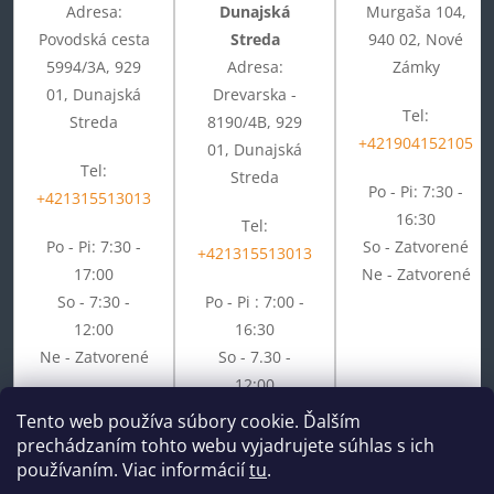
Adresa:
Dunajská
Murgaša 104,
Povodská cesta
Streda
940 02, Nové
5994/3A, 929
Adresa:
Zámky
01, Dunajská
Drevarska -
Tel:
Streda
8190/4B, 929
+421904152105
01, Dunajská
Tel:
Streda
Po - Pi: 7:30 -
+421315513013
16:30
Tel:
Po - Pi: 7:30 -
So - Zatvorené
+421315513013
17:00
Ne - Zatvorené
So - 7:30 -
Po - Pi : 7:00 -
12:00
16:30
Ne - Zatvorené
So - 7.30 -
12:00
Ne - Zatvorené
Tento web používa súbory cookie. Ďalším
prechádzaním tohto webu vyjadrujete súhlas s ich
používaním. Viac informácií
tu
.