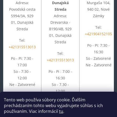
Adresa:
Dunajská
Murgaša 104,
Povodská cesta
Streda
940 02, Nové
5994/3A, 929
Adresa:
Zámky
01, Dunajská
Drevarska -
Tel:
Streda
8190/4B, 929
+421904152105
01, Dunajská
Tel:
Streda
Po - Pi: 7:30 -
+421315513013
16:30
Tel:
Po - Pi: 7:30 -
So - Zatvorené
+421315513013
17:00
Ne - Zatvorené
So - 7:30 -
Po - Pi : 7:00 -
12:00
16:30
Ne - Zatvorené
So - 7.30 -
12:00
Ne - Zatvorené
Tento web používa súbory cookie. Ďalším
prechádzaním tohto webu vyjadrujete súhlas s ich
používaním. Viac informácií
tu
.