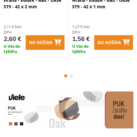
Hrana - EGGER - ABS - U636
Hrana - EGGER - ABS - U636
ST9 - 42 x 2 mm
ST9 - 42 x 1 mm
2,11 € bez
1,27 € bez
DPH
DPH
2,60 €
1,56 €
DO KOŠÍKA
DO KOŠÍKA
U Vás do
U Vás do
týždňa
týždňa