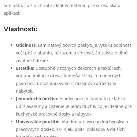
laminátu, čo z nich robí ideálny materiál pre širokú škálu
aplikácií.
Vlastnosti:
Odolnosť:
Laminátový povrch poskytuje vysokú odolnosť
voči poškriabaniu, nárazom a vlhkosti, čo zaisťuje dlhú
životnosť dosiek.
Estetika:
Dostupné v rôznych dekoroch a textúrach,
vrátane imitácie dreva, kameňa či iných moderných
povrchov, umožňujú vytvoriť dizajnovo atraktívny
nábytok.
Jednoduchá údržba:
Hladký povrch laminátu je ľahko
udržiavateľný a čistenie je jednoduché, čo je ideálne pre
kuchynské pracovné dosky a nábytok.
Univerzálne použitie:
Vhodné pre výrobu kuchynských
pracovných dosiek, skriniek, políc, obkladov a ďalších
interiérových prvkov.