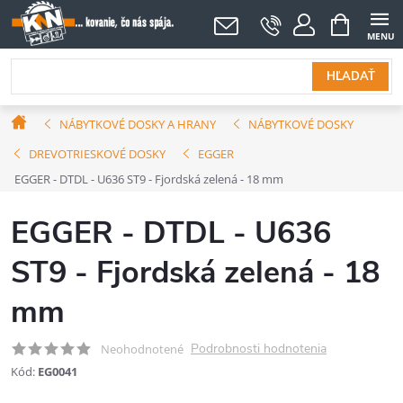
Prejsť
NÁKUPNÝ
KOŠÍK
na
obsah
HĽADAŤ
Domov
NÁBYTKOVÉ DOSKY A HRANY
NÁBYTKOVÉ DOSKY
DREVOTRIESKOVÉ DOSKY
EGGER
EGGER - DTDL - U636 ST9 - Fjordská zelená - 18 mm
EGGER - DTDL - U636
ST9 - Fjordská zelená - 18
mm
Podrobnosti hodnotenia
Neohodnotené
Kód:
EG0041