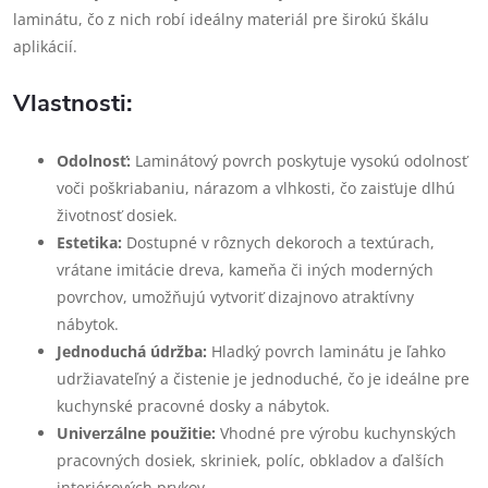
laminátu, čo z nich robí ideálny materiál pre širokú škálu
aplikácií.
Vlastnosti:
Odolnosť:
Laminátový povrch poskytuje vysokú odolnosť
voči poškriabaniu, nárazom a vlhkosti, čo zaisťuje dlhú
životnosť dosiek.
Estetika:
Dostupné v rôznych dekoroch a textúrach,
vrátane imitácie dreva, kameňa či iných moderných
povrchov, umožňujú vytvoriť dizajnovo atraktívny
nábytok.
Jednoduchá údržba:
Hladký povrch laminátu je ľahko
udržiavateľný a čistenie je jednoduché, čo je ideálne pre
kuchynské pracovné dosky a nábytok.
Univerzálne použitie:
Vhodné pre výrobu kuchynských
pracovných dosiek, skriniek, políc, obkladov a ďalších
interiérových prvkov.