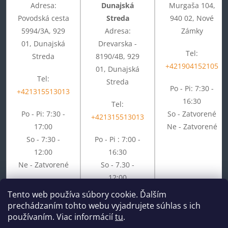
Adresa:
Dunajská
Murgaša 104,
Povodská cesta
Streda
940 02, Nové
5994/3A, 929
Adresa:
Zámky
01, Dunajská
Drevarska -
Tel:
Streda
8190/4B, 929
+421904152105
01, Dunajská
Tel:
Streda
Po - Pi: 7:30 -
+421315513013
16:30
Tel:
Po - Pi: 7:30 -
So - Zatvorené
+421315513013
17:00
Ne - Zatvorené
So - 7:30 -
Po - Pi : 7:00 -
12:00
16:30
Ne - Zatvorené
So - 7.30 -
12:00
Ne - Zatvorené
Tento web používa súbory cookie. Ďalším
prechádzaním tohto webu vyjadrujete súhlas s ich
používaním. Viac informácií
tu
.