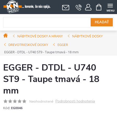
Prejsť
NÁKUPNÝ
KOŠÍK
na
obsah
HĽADAŤ
Domov
NÁBYTKOVÉ DOSKY A HRANY
NÁBYTKOVÉ DOSKY
DREVOTRIESKOVÉ DOSKY
EGGER
EGGER - DTDL - U740 ST9 - Taupe tmavá - 18 mm
EGGER - DTDL - U740
ST9 - Taupe tmavá - 18
mm
Podrobnosti hodnotenia
Neohodnotené
Kód:
EG0046