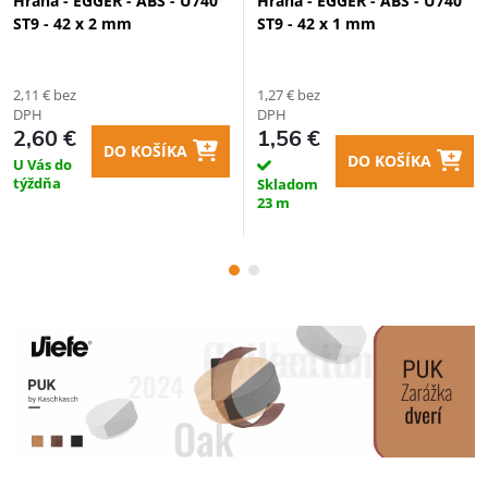
Hrana - EGGER - ABS - U740
Hrana - EGGER - ABS - U740
ST9 - 42 x 2 mm
ST9 - 42 x 1 mm
2,11 € bez
1,27 € bez
DPH
DPH
2,60 €
1,56 €
DO KOŠÍKA
DO KOŠÍKA
U Vás do
týždňa
Skladom
23 m