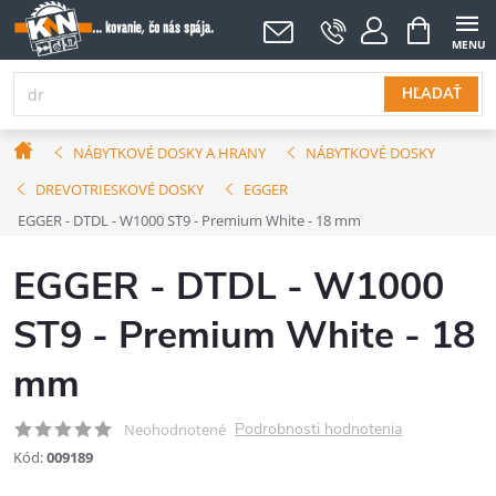
Prejsť
NÁKUPNÝ
KOŠÍK
na
obsah
HĽADAŤ
Domov
NÁBYTKOVÉ DOSKY A HRANY
NÁBYTKOVÉ DOSKY
DREVOTRIESKOVÉ DOSKY
EGGER
EGGER - DTDL - W1000 ST9 - Premium White - 18 mm
EGGER - DTDL - W1000
ST9 - Premium White - 18
mm
Podrobnosti hodnotenia
Neohodnotené
Kód:
009189