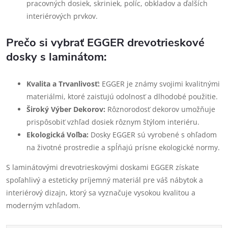
pracovných dosiek, skriniek, políc, obkladov a ďalších
interiérových prvkov.
Prečo si vybrať EGGER drevotrieskové
dosky s laminátom:
Kvalita a Trvanlivosť:
EGGER je známy svojimi kvalitnými
materiálmi, ktoré zaisťujú odolnosť a dlhodobé použitie.
Široký Výber Dekorov:
Rôznorodosť dekorov umožňuje
prispôsobiť vzhľad dosiek rôznym štýlom interiéru.
Ekologická Voľba:
Dosky EGGER sú vyrobené s ohľadom
na životné prostredie a spĺňajú prísne ekologické normy.
S laminátovými drevotrieskovými doskami EGGER získate
spoľahlivý a esteticky príjemný materiál pre váš nábytok a
interiérový dizajn, ktorý sa vyznačuje vysokou kvalitou a
moderným vzhľadom.