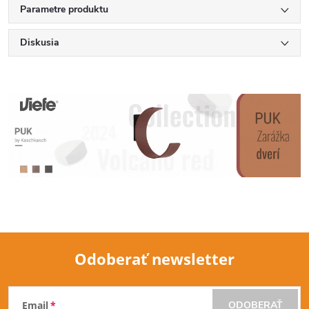
Parametre produktu
Diskusia
Odoberať newsletter
Z
Email
ODOBERAŤ