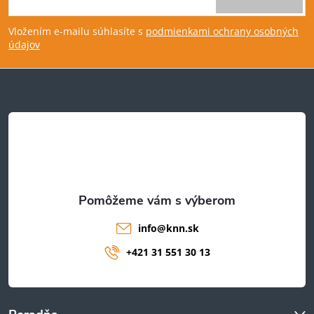
á
Vložením e-mailu súhlasíte s
podmienkami ochrany osobných
p
údajov
ä
t
i
e
info
@
knn.sk
+421 31 551 30 13