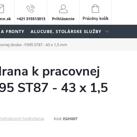
NÁKUPNÝ
KOŠÍK
nn.sk
+421 315513013
Prihlásenie
Prázdny košík
 A FRONTY
ALUCUBE, STOLÁRSKE SLUŽBY
ovnej doske - F095 ST87 - 43 x 1,5 mm
rana k pracovnej
95 ST87 - 43 x 1,5
odrobnosti hodnotenia
Kód:
EGH007