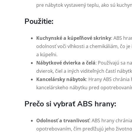
pre nábytok vystavený teplu, ako sú kuchyn
Použitie:
Kuchynské a kúpeľňové skrinky
: ABS hra
odolnosť voči vlhkosti a chemikáliám, čo je
a kúpeľni.
Nábytkové dvierka a čelá
: Používajú sa n
dvierok, čiel a iných viditeľných častí nábytk
Kancelársky nábytok
: Hrany ABS chránia h
kancelárskeho nábytku pred opotrebovan
Prečo si vybrať ABS hrany:
Odolnosť a trvanlivosť
: ABS hrany chráni
opotrebovaním, čím predlžujú jeho životno