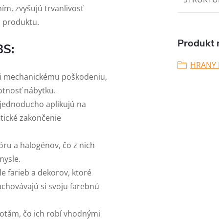
m, zvyšujú trvanlivosť
u produktu.
Produkt n
BS:
HRANY 
oči mechanickému poškodeniu,
votnosť nábytku.
ny jednoducho aplikujú na
etické zakončenie
óru a halogénov, čo z nich
mysle.
le farieb a dekorov, ktoré
achovávajú si svoju farebnú
lotám, čo ich robí vhodnými