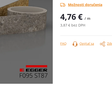
Možnosti doručenia
4,76 €
/ m
3,87 € bez DPH
Jednotková
cena:
FAQ
Opýtať sa
Zdi