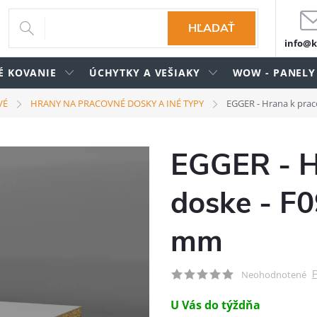
HĽADAŤ
info@k
É KOVANIE
ÚCHYTKY A VEŠIAKY
WOW - PANELY
VÉ
HRANY NA PRACOVNÉ DOSKY A INÉ TYPY
EGGER - Hrana k prac
EGGER - H
doske - F0
mm
P
Neohodnotené
U Vás do týždňa