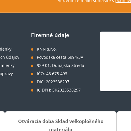
Vložením e-mailu súhlasíte s
podmien
Firemné údaje
ienky
KNN s.r.o.
ch údajov
Povodská cesta 5994/3A
dmienky
929 01, Dunajská Streda
opravy
IČO: 46 675 493
DIČ: 2023538297
IČ DPH: SK2023538297
Otváracia doba Sklad veľkoplošného
materiálu