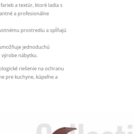
farieb a textúr, ktoré ladia s
antné a profesionálne
životnému prostrediu a spĺňajú
ál umožňuje jednoduchú
ri výrobe nábytku.
kologické riešenie na ochranu
lne pre kuchyne, kúpeľne a