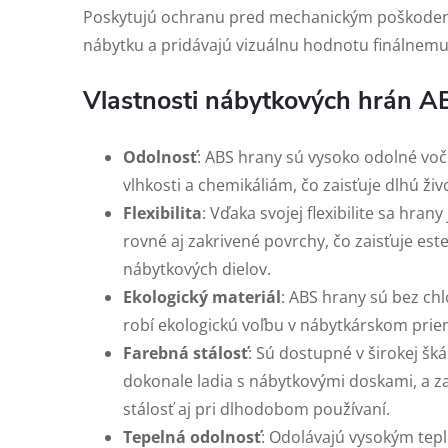
Poskytujú ochranu pred mechanickým poškodení
nábytku a pridávajú vizuálnu hodnotu finálnem
Vlastnosti nábytkových hrán A
Odolnosť
: ABS hrany sú vysoko odolné v
vlhkosti a chemikáliám, čo zaisťuje dlhú ži
Flexibilita
: Vďaka svojej flexibilite sa hra
rovné aj zakrivené povrchy, čo zaisťuje est
nábytkových dielov.
Ekologický materiál
: ABS hrany sú bez chl
robí ekologickú voľbu v nábytkárskom prie
Farebná stálosť
: Sú dostupné v širokej šká
dokonale ladia s nábytkovými doskami, a z
stálosť aj pri dlhodobom používaní.
Tepelná odolnosť
: Odolávajú vysokým tep