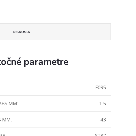
DISKUSIA
očné parametre
F095
ABS MM
:
1.5
S MM
:
43
RA
:
ST87