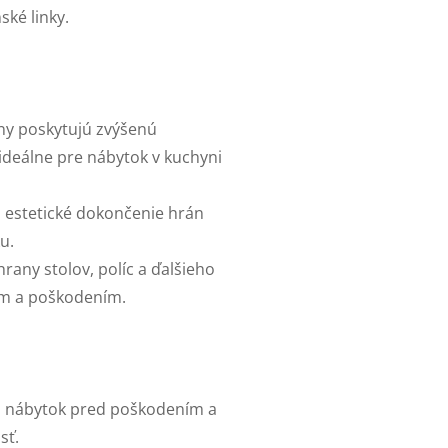
ské linky.
ny poskytujú zvýšenú
 ideálne pre nábytok v kuchyni
a estetické dokončenie hrán
u.
rany stolov, políc a ďalšieho
ím a poškodením.
a nábytok pred poškodením a
sť.