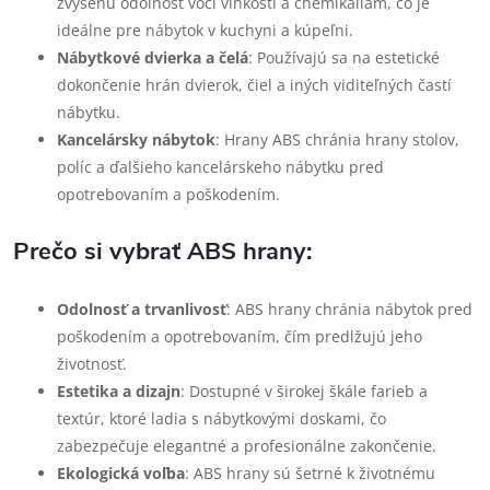
zvýšenú odolnosť voči vlhkosti a chemikáliám, čo je
ideálne pre nábytok v kuchyni a kúpeľni.
Nábytkové dvierka a čelá
: Používajú sa na estetické
dokončenie hrán dvierok, čiel a iných viditeľných častí
nábytku.
Kancelársky nábytok
: Hrany ABS chránia hrany stolov,
políc a ďalšieho kancelárskeho nábytku pred
opotrebovaním a poškodením.
Prečo si vybrať ABS hrany:
Odolnosť a trvanlivosť
: ABS hrany chránia nábytok pred
poškodením a opotrebovaním, čím predlžujú jeho
životnosť.
Estetika a dizajn
: Dostupné v širokej škále farieb a
textúr, ktoré ladia s nábytkovými doskami, čo
zabezpečuje elegantné a profesionálne zakončenie.
Ekologická voľba
: ABS hrany sú šetrné k životnému