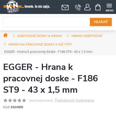
Prejsť
NÁKUPNÝ
KOŠÍK
na
obsah
HĽADAŤ
Domov
NÁBYTKOVÉ DOSKY A HRANY
HRANY NÁBYTKOVÉ
HRANY NA PRACOVNÉ DOSKY A INÉ TYPY
EGGER - Hrana k pracovnej doske - F186 ST9 - 43 x 1,5 mm
EGGER - Hrana k
pracovnej doske - F186
ST9 - 43 x 1,5 mm
Podrobnosti hodnotenia
Neohodnotené
Kód:
EGH009