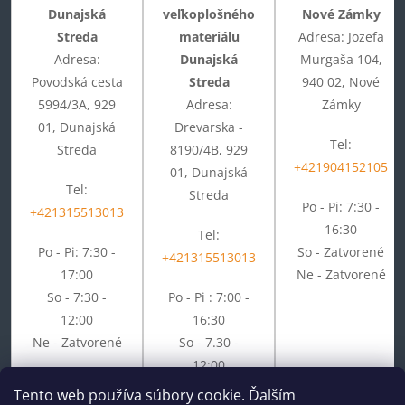
Dunajská
veľkoplošného
Nové Zámky
Streda
materiálu
Adresa: Jozefa
Adresa:
Dunajská
Murgaša 104,
Povodská cesta
Streda
940 02, Nové
5994/3A, 929
Adresa:
Zámky
01, Dunajská
Drevarska -
Tel:
Streda
8190/4B, 929
+421904152105
01, Dunajská
Tel:
Streda
Po - Pi: 7:30 -
+421315513013
16:30
Tel:
Po - Pi: 7:30 -
So - Zatvorené
+421315513013
17:00
Ne - Zatvorené
So - 7:30 -
Po - Pi : 7:00 -
12:00
16:30
Ne - Zatvorené
So - 7.30 -
12:00
Ne - Zatvorené
Tento web používa súbory cookie. Ďalším