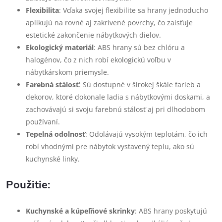
Flexibilita
: Vďaka svojej flexibilite sa hrany jednoducho
aplikujú na rovné aj zakrivené povrchy, čo zaisťuje
estetické zakončenie nábytkových dielov.
Ekologický materiál
: ABS hrany sú bez chlóru a
halogénov, čo z nich robí ekologickú voľbu v
nábytkárskom priemysle.
Farebná stálosť
: Sú dostupné v širokej škále farieb a
dekorov, ktoré dokonale ladia s nábytkovými doskami, a
zachovávajú si svoju farebnú stálosť aj pri dlhodobom
používaní.
Tepelná odolnosť
: Odolávajú vysokým teplotám, čo ich
robí vhodnými pre nábytok vystavený teplu, ako sú
kuchynské linky.
Použitie:
Kuchynské a kúpeľňové skrinky
: ABS hrany poskytujú