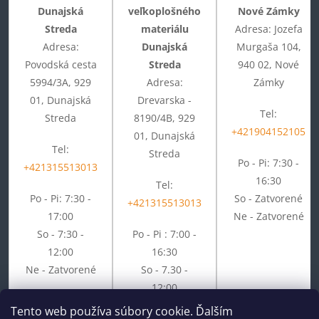
Dunajská
veľkoplošného
Nové Zámky
Streda
materiálu
Adresa: Jozefa
Adresa:
Dunajská
Murgaša 104,
Povodská cesta
Streda
940 02, Nové
5994/3A, 929
Adresa:
Zámky
01, Dunajská
Drevarska -
Tel:
Streda
8190/4B, 929
+421904152105
01, Dunajská
Tel:
Streda
Po - Pi: 7:30 -
+421315513013
16:30
Tel:
Po - Pi: 7:30 -
So - Zatvorené
+421315513013
17:00
Ne - Zatvorené
So - 7:30 -
Po - Pi : 7:00 -
12:00
16:30
Ne - Zatvorené
So - 7.30 -
12:00
Ne - Zatvorené
Tento web používa súbory cookie. Ďalším