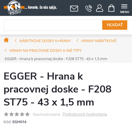
Prejsť
NÁKUPNÝ
KOŠÍK
na
obsah
HĽADAŤ
Domov
NÁBYTKOVÉ DOSKY A HRANY
HRANY NÁBYTKOVÉ
HRANY NA PRACOVNÉ DOSKY A INÉ TYPY
EGGER - Hrana k pracovnej doske - F208 ST75 - 43 x 1,5 mm
EGGER - Hrana k
pracovnej doske - F208
ST75 - 43 x 1,5 mm
Podrobnosti hodnotenia
Neohodnotené
Kód:
EGH014