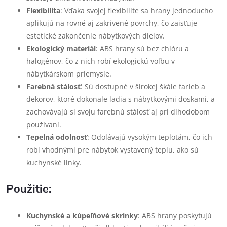
Flexibilita
: Vďaka svojej flexibilite sa hrany jednoducho
aplikujú na rovné aj zakrivené povrchy, čo zaisťuje
estetické zakončenie nábytkových dielov.
Ekologický materiál
: ABS hrany sú bez chlóru a
halogénov, čo z nich robí ekologickú voľbu v
nábytkárskom priemysle.
Farebná stálosť
: Sú dostupné v širokej škále farieb a
dekorov, ktoré dokonale ladia s nábytkovými doskami, a
zachovávajú si svoju farebnú stálosť aj pri dlhodobom
používaní.
Tepelná odolnosť
: Odolávajú vysokým teplotám, čo ich
robí vhodnými pre nábytok vystavený teplu, ako sú
kuchynské linky.
Použitie:
Kuchynské a kúpeľňové skrinky
: ABS hrany poskytujú