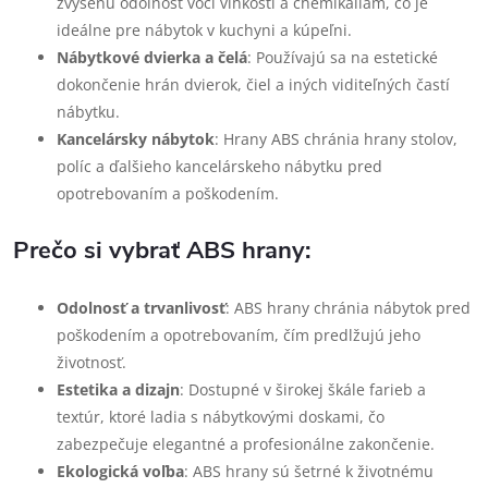
zvýšenú odolnosť voči vlhkosti a chemikáliám, čo je
ideálne pre nábytok v kuchyni a kúpeľni.
Nábytkové dvierka a čelá
: Používajú sa na estetické
dokončenie hrán dvierok, čiel a iných viditeľných častí
nábytku.
Kancelársky nábytok
: Hrany ABS chránia hrany stolov,
políc a ďalšieho kancelárskeho nábytku pred
opotrebovaním a poškodením.
Prečo si vybrať ABS hrany:
Odolnosť a trvanlivosť
: ABS hrany chránia nábytok pred
poškodením a opotrebovaním, čím predlžujú jeho
životnosť.
Estetika a dizajn
: Dostupné v širokej škále farieb a
textúr, ktoré ladia s nábytkovými doskami, čo
zabezpečuje elegantné a profesionálne zakončenie.
Ekologická voľba
: ABS hrany sú šetrné k životnému