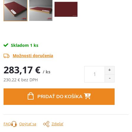
Skladom
1 ks
Možnosti doručenia
283,17 €
/ ks
230,22 € bez DPH
Jednotková
cena:
PRIDAŤ DO KOŠÍKA
FAQ
Opýtať sa
Zdieľať