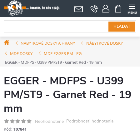
Prejsť
NÁKUPNÝ
KOŠÍK
na
obsah
HĽADAŤ
Domov
NÁBYTKOVÉ DOSKY A HRANY
NÁBYTKOVÉ DOSKY
MDF DOSKY
MDF EGGER PM - PG
EGGER - MDFPS - U399 PM/ST9 - Garnet Red - 19 mm
EGGER - MDFPS - U399
PM/ST9 - Garnet Red - 19
mm
Podrobnosti hodnotenia
Neohodnotené
Kód:
T07841