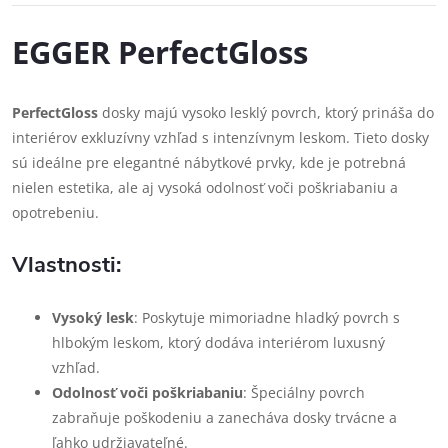
EGGER PerfectGloss
PerfectGloss
dosky majú vysoko lesklý povrch, ktorý prináša do
interiérov exkluzívny vzhľad s intenzívnym leskom. Tieto dosky
sú ideálne pre elegantné nábytkové prvky, kde je potrebná
nielen estetika, ale aj vysoká odolnosť voči poškriabaniu a
opotrebeniu.
Vlastnosti:
Vysoký lesk
: Poskytuje mimoriadne hladký povrch s
hlbokým leskom, ktorý dodáva interiérom luxusný
vzhľad.
Odolnosť voči poškriabaniu
: Špeciálny povrch
zabraňuje poškodeniu a zanecháva dosky trvácne a
ľahko udržiavateľné.