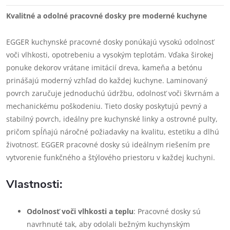
Kvalitné a odolné pracovné dosky pre moderné kuchyne
EGGER kuchynské pracovné dosky ponúkajú vysokú odolnosť
voči vlhkosti, opotrebeniu a vysokým teplotám. Vďaka širokej
ponuke dekorov vrátane imitácií dreva, kameňa a betónu
prinášajú moderný vzhľad do každej kuchyne. Laminovaný
povrch zaručuje jednoduchú údržbu, odolnosť voči škvrnám a
mechanickému poškodeniu. Tieto dosky poskytujú pevný a
stabilný povrch, ideálny pre kuchynské linky a ostrovné pulty,
pričom spĺňajú náročné požiadavky na kvalitu, estetiku a dlhú
životnosť. EGGER pracovné dosky sú ideálnym riešením pre
vytvorenie funkčného a štýlového priestoru v každej kuchyni.
Vlastnosti:
Odolnosť voči vlhkosti a teplu
: Pracovné dosky sú
navrhnuté tak, aby odolali bežným kuchynským