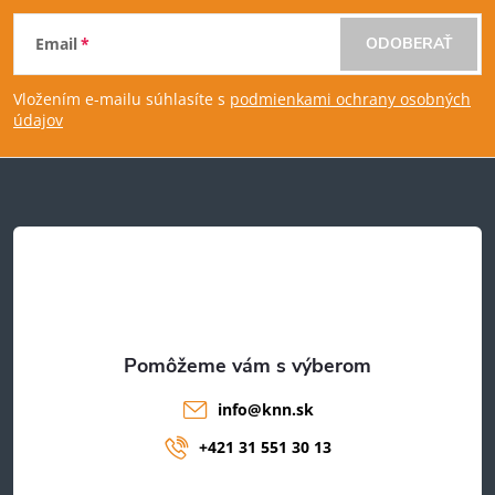
Z
Email
ODOBERAŤ
á
Vložením e-mailu súhlasíte s
podmienkami ochrany osobných
p
údajov
ä
t
i
e
info
@
knn.sk
+421 31 551 30 13