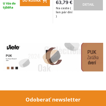
DO KOŠÍKA
63,79 €
U Vás do
DETAIL
týždňa
Na ceste (
len pár dní
)
Odoberať newsletter