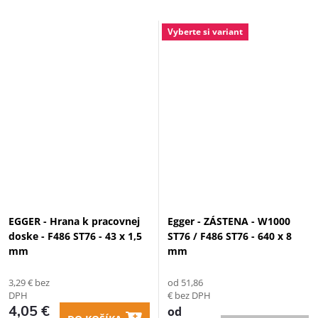
Vyberte si variant
EGGER - Hrana k pracovnej
Egger - ZÁSTENA - W1000
doske - F486 ST76 - 43 x 1,5
ST76 / F486 ST76 - 640 x 8
mm
mm
3,29 € bez
od 51,86
DPH
€ bez DPH
4,05 €
od