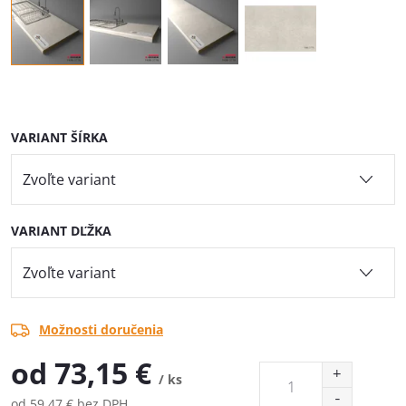
VARIANT ŠÍRKA
VARIANT DĽŽKA
Možnosti doručenia
od
73,15 €
/ ks
od
59,47 €
bez DPH