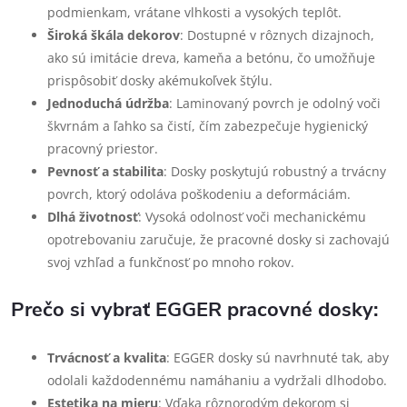
podmienkam, vrátane vlhkosti a vysokých teplôt.
Široká škála dekorov
: Dostupné v rôznych dizajnoch,
ako sú imitácie dreva, kameňa a betónu, čo umožňuje
prispôsobiť dosky akémukoľvek štýlu.
Jednoduchá údržba
: Laminovaný povrch je odolný voči
škvrnám a ľahko sa čistí, čím zabezpečuje hygienický
pracovný priestor.
Pevnosť a stabilita
: Dosky poskytujú robustný a trvácny
povrch, ktorý odoláva poškodeniu a deformáciám.
Dlhá životnosť
: Vysoká odolnosť voči mechanickému
opotrebovaniu zaručuje, že pracovné dosky si zachovajú
svoj vzhľad a funkčnosť po mnoho rokov.
Prečo si vybrať EGGER pracovné dosky:
Trvácnosť a kvalita
: EGGER dosky sú navrhnuté tak, aby
odolali každodennému namáhaniu a vydržali dlhodobo.
Estetika na mieru
: Vďaka rôznorodým dekorom si