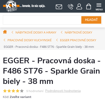
Prejsť
NÁKUPNÝ
KOŠÍK
na
obsah
HĽADAŤ
Domov
NÁBYTKOVÉ DOSKY A HRANY
NÁBYTKOVÉ DOSKY
PRACOVNÉ DOSKY KUCHYNSKÉ
EGGER PRACOVNÉ DOSKY
EGGER - Pracovná doska - F486 ST76 - Sparkle Grain biely - 38 mm
EGGER - Pracovná doska -
F486 ST76 - Sparkle Grain
biely - 38 mm
Podrobnosti hodnotenia
9 hodnotení
Kód:
Zvoľte variant