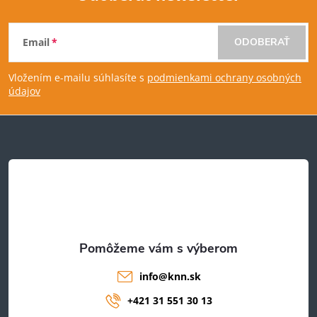
Z
Email
ODOBERAŤ
á
Vložením e-mailu súhlasíte s
podmienkami ochrany osobných
p
údajov
ä
t
i
e
info
@
knn.sk
+421 31 551 30 13