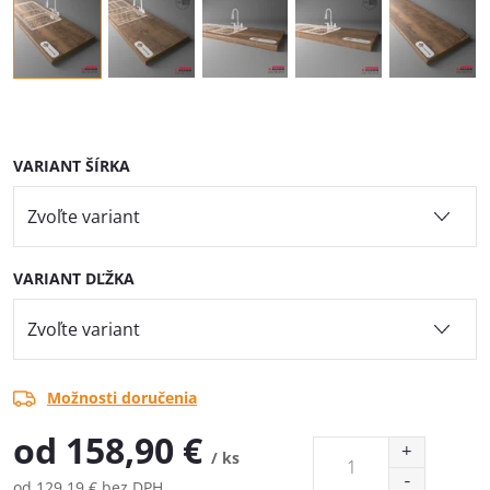
VARIANT ŠÍRKA
VARIANT DĽŽKA
Možnosti doručenia
od
158,90 €
/ ks
od
129,19 €
bez DPH