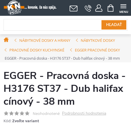
Prejsť
NÁKUPNÝ
KOŠÍK
na
obsah
HĽADAŤ
Domov
NÁBYTKOVÉ DOSKY A HRANY
NÁBYTKOVÉ DOSKY
PRACOVNÉ DOSKY KUCHYNSKÉ
EGGER PRACOVNÉ DOSKY
EGGER - Pracovná doska - H3176 ST37 - Dub halifax cínový - 38 mm
EGGER - Pracovná doska -
H3176 ST37 - Dub halifax
cínový - 38 mm
Podrobnosti hodnotenia
Neohodnotené
Kód:
Zvoľte variant