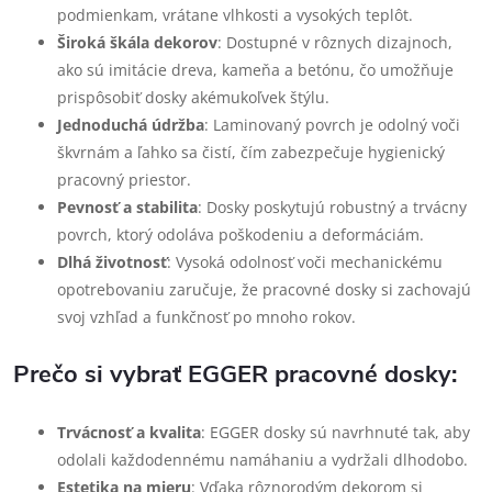
podmienkam, vrátane vlhkosti a vysokých teplôt.
Široká škála dekorov
: Dostupné v rôznych dizajnoch,
ako sú imitácie dreva, kameňa a betónu, čo umožňuje
prispôsobiť dosky akémukoľvek štýlu.
Jednoduchá údržba
: Laminovaný povrch je odolný voči
škvrnám a ľahko sa čistí, čím zabezpečuje hygienický
pracovný priestor.
Pevnosť a stabilita
: Dosky poskytujú robustný a trvácny
povrch, ktorý odoláva poškodeniu a deformáciám.
Dlhá životnosť
: Vysoká odolnosť voči mechanickému
opotrebovaniu zaručuje, že pracovné dosky si zachovajú
svoj vzhľad a funkčnosť po mnoho rokov.
Prečo si vybrať EGGER pracovné dosky:
Trvácnosť a kvalita
: EGGER dosky sú navrhnuté tak, aby
odolali každodennému namáhaniu a vydržali dlhodobo.
Estetika na mieru
: Vďaka rôznorodým dekorom si