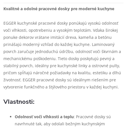
Kvalitné a odolné pracovné dosky pre moderné kuchyne
EGGER kuchynské pracovné dosky ponúkajú vysokú odolnosť
voči vlhkosti, opotrebeniu a vysokým teplotám. Vďaka širokej
ponuke dekorov vrátane imitácií dreva, kameňa a betónu
prinášajú moderný vzhľad do každej kuchyne. Laminovaný
povrch zaručuje jednoduchú údržbu, odolnosť voči škvrnám a
mechanickému poškodeniu. Tieto dosky poskytujú pevný a
stabilný povrch, ideálny pre kuchynské linky a ostrovné pulty,
pričom spĺňajú náročné požiadavky na kvalitu, estetiku a dlhú
životnosť. EGGER pracovné dosky sú ideálnym riešením pre
vytvorenie funkčného a štýlového priestoru v každej kuchyni.
Vlastnosti:
Odolnosť voči vlhkosti a teplu
: Pracovné dosky sú
navrhnuté tak, aby odolali bežným kuchynským