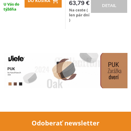
DO KOŠÍKA
63,79 €
U Vás do
DETAIL
týždňa
Na ceste (
len pár dní
)
Odoberať newsletter