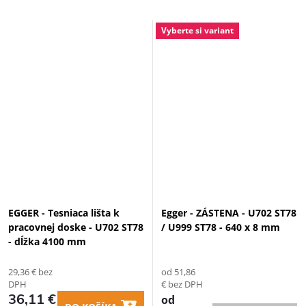
Vyberte si variant
EGGER - Tesniaca lišta k
Egger - ZÁSTENA - U702 ST78
pracovnej doske - U702 ST78
/ U999 ST78 - 640 x 8 mm
- dĺžka 4100 mm
29,36 € bez
od 51,86
DPH
€ bez DPH
36,11 €
od