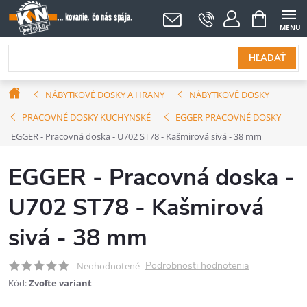
Prejsť
NÁKUPNÝ
KOŠÍK
na
obsah
HĽADAŤ
Domov
NÁBYTKOVÉ DOSKY A HRANY
NÁBYTKOVÉ DOSKY
PRACOVNÉ DOSKY KUCHYNSKÉ
EGGER PRACOVNÉ DOSKY
EGGER - Pracovná doska - U702 ST78 - Kašmirová sivá - 38 mm
EGGER - Pracovná doska -
U702 ST78 - Kašmirová
sivá - 38 mm
Podrobnosti hodnotenia
Neohodnotené
Kód:
Zvoľte variant