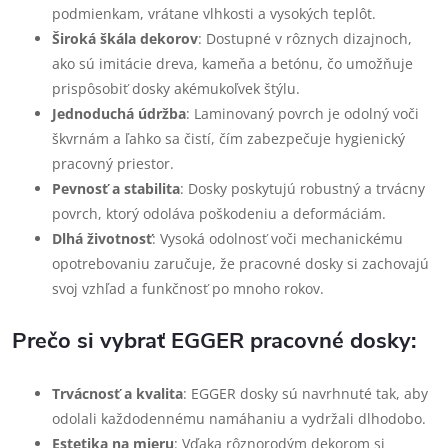
podmienkam, vrátane vlhkosti a vysokých teplôt.
Široká škála dekorov
: Dostupné v rôznych dizajnoch,
ako sú imitácie dreva, kameňa a betónu, čo umožňuje
prispôsobiť dosky akémukoľvek štýlu.
Jednoduchá údržba
: Laminovaný povrch je odolný voči
škvrnám a ľahko sa čistí, čím zabezpečuje hygienický
pracovný priestor.
Pevnosť a stabilita
: Dosky poskytujú robustný a trvácny
povrch, ktorý odoláva poškodeniu a deformáciám.
Dlhá životnosť
: Vysoká odolnosť voči mechanickému
opotrebovaniu zaručuje, že pracovné dosky si zachovajú
svoj vzhľad a funkčnosť po mnoho rokov.
Prečo si vybrať EGGER pracovné dosky:
Trvácnosť a kvalita
: EGGER dosky sú navrhnuté tak, aby
odolali každodennému namáhaniu a vydržali dlhodobo.
Estetika na mieru
: Vďaka rôznorodým dekorom si