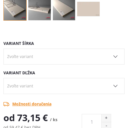
VARIANT ŠÍRKA
VARIANT DĽŽKA
Možnosti doručenia
od
73,15 €
/ ks
od
59,47 €
bez DPH