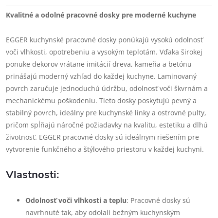
Kvalitné a odolné pracovné dosky pre moderné kuchyne
EGGER kuchynské pracovné dosky ponúkajú vysokú odolnosť
voči vlhkosti, opotrebeniu a vysokým teplotám. Vďaka širokej
ponuke dekorov vrátane imitácií dreva, kameňa a betónu
prinášajú moderný vzhľad do každej kuchyne. Laminovaný
povrch zaručuje jednoduchú údržbu, odolnosť voči škvrnám a
mechanickému poškodeniu. Tieto dosky poskytujú pevný a
stabilný povrch, ideálny pre kuchynské linky a ostrovné pulty,
pričom spĺňajú náročné požiadavky na kvalitu, estetiku a dlhú
životnosť. EGGER pracovné dosky sú ideálnym riešením pre
vytvorenie funkčného a štýlového priestoru v každej kuchyni.
Vlastnosti:
Odolnosť voči vlhkosti a teplu
: Pracovné dosky sú
navrhnuté tak, aby odolali bežným kuchynským